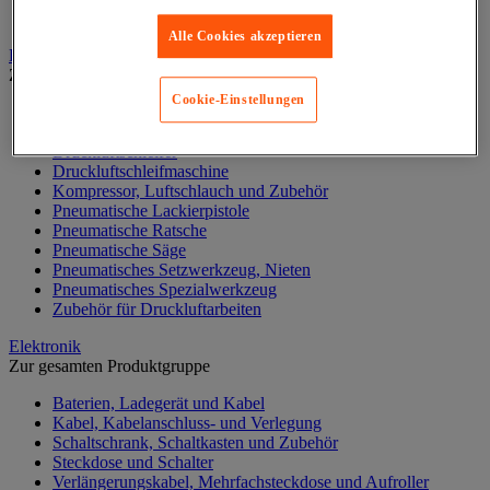
Werkstattlampe
Alle Cookies akzeptieren
Druckluftwerkzeuge und Kompressoren
Zur gesamten Produktgruppe
Cookie-Einstellungen
Druckluftdrehschlagschrauber und -bohrer
Drucklufthammer
Druckluftschleifer
Druckluftschleifmaschine
Kompressor, Luftschlauch und Zubehör
Pneumatische Lackierpistole
Pneumatische Ratsche
Pneumatische Säge
Pneumatisches Setzwerkzeug, Nieten
Pneumatisches Spezialwerkzeug
Zubehör für Druckluftarbeiten
Elektronik
Zur gesamten Produktgruppe
Baterien, Ladegerät und Kabel
Kabel, Kabelanschluss- und Verlegung
Schaltschrank, Schaltkasten und Zubehör
Steckdose und Schalter
Verlängerungskabel, Mehrfachsteckdose und Aufroller