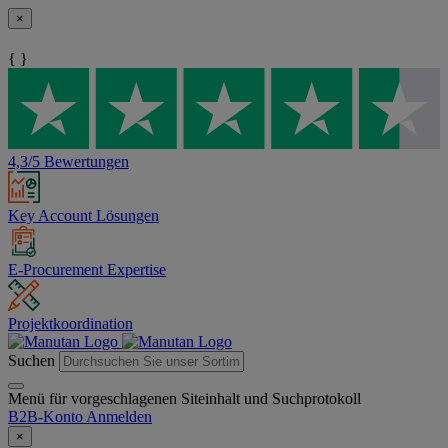
×
{ }
4,3/5 Bewertungen
Key Account Lösungen
E-Procurement Expertise
Projektkoordination
Suchen
Menü für vorgeschlagenen Siteinhalt und Suchprotokoll
B2B-Konto
Anmelden
×