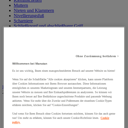
Klemmschellen
Muttern
Nieten und Klammern
Nivellierungsfuß
Scharniere
Schließknopf und abschließbarer Griff
Schraube
Schraubstange
Spitzen, Nägel und Heftklammern
Stifte und Dübel
Tür-, Fenster- und Möbelgriff
Türbänder und-Türangeln
Ohne Zustimmung fortfahren >
Unterlegscheiben
Willkommen bei Manutan
Verbindungsstück, Einlage, Feder und Gewindeeinsatz
Es ist uns wichtig, Ihnen einen massgeschneiderten Besuch auf unserer Website zu bieten!
Vibrationsschutz
Zubehör für Türen, Fenster und Tore
Wenn Sie auf die Schaltfläche "Alle cookies akzeptieren" klicken, kann unsere Plattform
über Cookies Informationen mit Ihrem Browser austauschen. Diese Informationen
Beleuchtung
ermöglichen es unserem Marketingteam und unseren Internetpartnern, die Leistung
Zur gesamten Produktgruppe
unserer Website zu messen und Ihre Einkaufspräferenzen zu analysieren. So können wir
Ihnen noch besser auf Ihre Bedürfnisse zugeschnittene Produkte und passende Werbung
anbieten. Wenn Sie mehr über die Zwecke und Präferenzen der einzelnen Cookie-Typen
Baustellenscheinwerfer
erfahren möchten, klicken Sie auf "Cookie-Einstellungen".
Handlampe
Innen- und Außenbeleuchtung
Und wenn Sie Ihren Besuch ohne Cookies fortsetzen möchten, können Sie das auch gerne
Leuchtmittel
tun! Um mehr zu erfahren, können Sie auch unsere Cookie-Richtlinie lesen.
Cookie
Stirnlampe
policy.
Taschenlampe