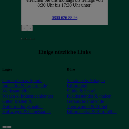
erreichen Sie uns montags bis freitags von
8:30 Uhr bis 17:30 Uhr unter:
0800 626 88 26
‹
›
Einige nützliche Links
Lager
Büro
Garderoben & Spinde
Schränke & Ablagen
Industrie- & Lagerregale
Büromöbel
Werkstattmöbel
Stühle & Sessel
Wagen & Industrieanhänger
Kleiderständer & -haken
Gitter, Matten &
Geräuschdämmende
Antiermüdungsmatten
Trennwände & Möbel
Hubwagen & Gabelstapler
Büromaterial & Büromöbel