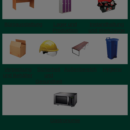
Büroausstattung
Lager und
Instandhaltung
Produktion
und Werkzeuge
Verpackung
Sicherheit
Außenbereich
Hygiene
und Behälter
und
Gesundheit
Gastronomie