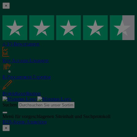
×
4,3/5 Bewertungen
Key Account Lösungen
E-Procurement Expertise
Projektkoordination
Suchen
Menü für vorgeschlagenen Siteinhalt und Suchprotokoll
B2B-Konto
Anmelden
×