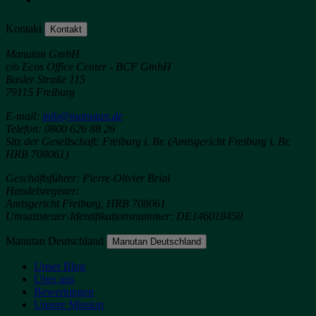
Kontakt
Kontakt
Manutan GmbH
c/o Ecos Office Center - BCF GmbH
Basler Straße 115
79115 Freiburg
E-mail:
info@manutan.de
Telefon: 0800 626 88 26
Sitz der Gesellschaft: Freiburg i. Br. (Amtsgericht Freiburg i. Br.
HRB 708061)
Geschäftsführer: Pierre-Olivier Brial
Handelsregister:
Amtsgericht Freiburg, HRB 708061
Umsatzsteuer-Identifikationsnummer: DE146018450
Manutan Deutschland
Manutan Deutschland
Unser Blog
Über uns
Bewertungen
Unsere Mission