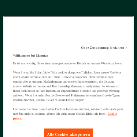
Ohne Zustimmung fortfahren >
Willkommen bei Manutan
Es ist uns wichtig, Ihnen einen massgeschneiderten Besuch auf unserer Website zu bieten!
Wenn Sie auf die Schaltfläche "Alle cookies akzeptieren" klicken, kann unsere Plattform
über Cookies Informationen mit Ihrem Browser austauschen. Diese Informationen
ermöglichen es unserem Marketingteam und unseren Internetpartnern, die Leistung
unserer Website zu messen und Ihre Einkaufspräferenzen zu analysieren. So können wir
Ihnen noch besser auf Ihre Bedürfnisse zugeschnittene Produkte und passende Werbung
anbieten. Wenn Sie mehr über die Zwecke und Präferenzen der einzelnen Cookie-Typen
erfahren möchten, klicken Sie auf "Cookie-Einstellungen".
Und wenn Sie Ihren Besuch ohne Cookies fortsetzen möchten, können Sie das auch gerne
tun! Um mehr zu erfahren, können Sie auch unsere Cookie-Richtlinie lesen.
Cookie
policy.
Alle Cookies akzeptieren