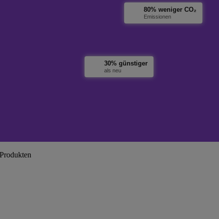
80% weniger CO₂
Emissionen
30% günstiger
als neu
 Produkten