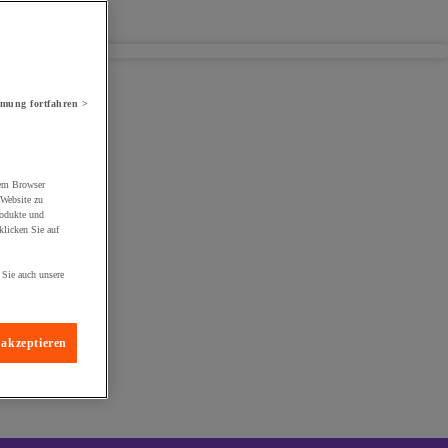
mung fortfahren >
rem Browser
 Website zu
rodukte und
licken Sie auf
 Sie auch unsere
 akzeptieren