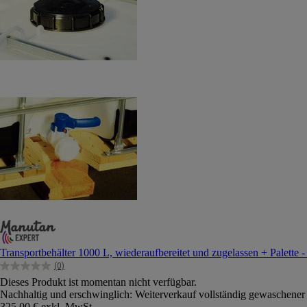
Transportbehälter 1000 L, wiederaufbereitet und zugelassen + Palette 
(0)
0.0
Dieses Produkt ist momentan nicht verfügbar.
von
Nachhaltig und erschwinglich: Weiterverkauf vollständig gewaschener 
5
325,00 €
exkl. MwSt