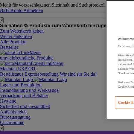
Menü für vorgeschlagenen Siteinhalt und Suchprotokoll
B2B-Konto
Anmelden
×
Sie haben % Produkte zum Warenkorb hinzugefügt:
Produk
Zum Warenkorb gehen
Weiter einkaufen
Willkomme
Alle Produkte
Bestseller
Es ist uns wi
Wenn Sie auf 
umweltfreundliche Produkte
austauschen.
messen und Ih
Manutan EXPERT
passende Wer
Bestellstatus
Expressbestellung
Wir sind für Sie da!
"Cookie-Eins
Und wenn Sie
Lager und Produktion
Cookie-Richtl
Instandhaltung und Werkzeuge
Verpackung und Behälter
Hygiene
Cookie-E
Sicherheit und Gesundheit
Außenbereich
Büroausstattung
Gastronomie
×