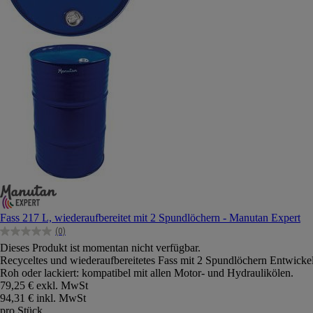
Fass 217 L, wiederaufbereitet mit 2 Spundlöchern - Manutan Expert
(0)
0.0
Dieses Produkt ist momentan nicht verfügbar.
von
Recyceltes und wiederaufbereitetes Fass mit 2 Spundlöchern Entwickel
5
Roh oder lackiert: kompatibel mit allen Motor- und Hydraulikölen.
Sternen.
79,25 €
exkl. MwSt
94,31 € inkl. MwSt
pro Stück