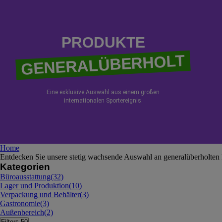
PRODUKTE
GENERALÜBERHOLT
Eine exklusive Auswahl aus einem großen
internationalen Sportereignis.
Home
Entdecken Sie unsere stetig wachsende Auswahl an generalüberholten
Kategorien
Büroausstattung
(32)
Lager und Produktion
(10)
Verpackung und Behälter
(3)
Gastronomie
(3)
Außenbereich
(2)
Filters
50