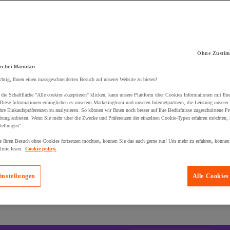
t zum Warenkorb hinzugefügt:
Ohne Zustim
n bei Manutan
chtig, Ihnen einen massgeschneiderten Besuch auf unserer Website zu bieten!
die Schaltfläche "Alle cookies akzeptieren" klicken, kann unsere Plattform über Cookies Informationen mit Ih
 Diese Informationen ermöglichen es unserem Marketingteam und unseren Internetpartnern, die Leistung unserer
re Einkaufspräferenzen zu analysieren. So können wir Ihnen noch besser auf Ihre Bedürfnisse zugeschnittene P
bung anbieten. Wenn Sie mehr über die Zwecke und Präferenzen der einzelnen Cookie-Typen erfahren möchten, k
tellungen".
 Ihren Besuch ohne Cookies fortsetzen möchten, können Sie das auch gerne tun! Um mehr zu erfahren, können
inie lesen.
Cookie policy.
instellungen
Alle Cookies