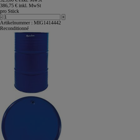
Sternen.
386,75 € inkl. MwSt
pro Stück
-
+
Artikelnummer : MIG1414442
Reconditionné