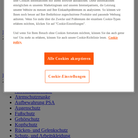
über Cookies Informationen mit Ihrem Browser austauschen. Diese Informationen
Liege und Untersuchungsstuhl
ermöglichen es unserem Marketingteam und unseren Internetpartnern, die Leistung
Material zur allgemeinärztlichen Diagnostik
unserer Website zu messen und Ihre Einkaufspräferenzen zu analysieren. So können wir
Ihnen noch besser auf Ihre Bedürfnisse zugeschnittene Produkte und passende Werbung
Medikamentenschrank
anbieten. Wenn Sie mehr über die Zwecke und Präferenzen der einzelnen Cookie-Typen
Mobiliar und Ausstattung für Arztpraxen
erfahren möchten, klicken Sie auf "Cookie-Einstellungen".
Notfall und Erste-Hilfe
Und wenn Sie Ihren Besuch ohne Cookies fortsetzen möchten, können Sie das auch gerne
Zur gesamten Produktgruppe
tun! Um mehr zu erfahren, können Sie auch unsere Cookie-Richtlinie lesen.
Cookie
policy.
Augendusche und -spüler
Erste-Hilfe-Material und -Tasche
Alle Cookies akzeptieren
Notfalltragen
Reanimation und Sauerstoff
Persönliche Schutzausrüstung (PSA)
Cookie-Einstellungen
Zur gesamten Produktgruppe
Arbeitshandschuhe
Atemschutzmaske
Aufbewahrung PSA
Augenschutz
Fußschutz
Gehörschutz
Kopfschutz
Rücken- und Gelenkschutz
Schutz- und Arbeitskleidung