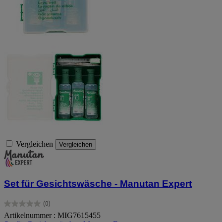
Vergleichen
Vergleichen
Set für Gesichtswäsche - Manutan Expert
(0)
0.0
Artikelnummer : MIG7615455
von