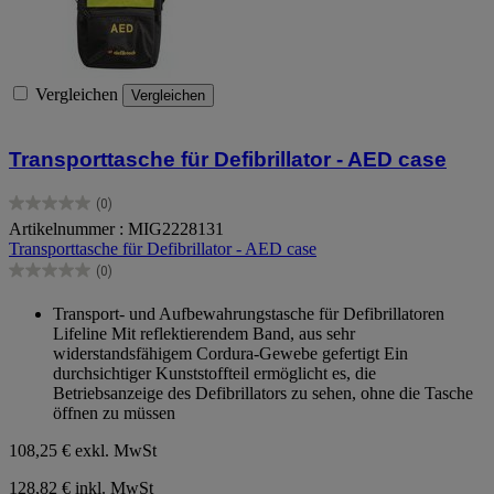
Vergleichen
Vergleichen
Transporttasche für Defibrillator - AED case
(0)
0.0
Artikelnummer : MIG2228131
von
Transporttasche für Defibrillator - AED case
5
Sternen.
(0)
0.0
von
Transport- und Aufbewahrungstasche für Defibrillatoren
5
Lifeline Mit reflektierendem Band, aus sehr
Sternen.
widerstandsfähigem Cordura-Gewebe gefertigt Ein
durchsichtiger Kunststoffteil ermöglicht es, die
Betriebsanzeige des Defibrillators zu sehen, ohne die Tasche
öffnen zu müssen
108,25 €
exkl. MwSt
128,82 € inkl. MwSt