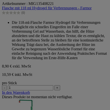
Artikelnummer : MIG135408221
von
Flasche mit 118 ml Hydrogel für Verbrennungen - Farmor
5
Sternen.
(0)
0.0
von
Die 118-ml-Flasche Farmor Hydrogel für Verbrennungen
5
ermöglicht ein schnelles Eingreifen im Falle einer
Sternen.
Verbrennung Gel auf Wasserbasis, das hilft, die Hitze
abzuleiten und die Haut zu kühlen Textur, die es ermöglicht,
an der betroffenen Stelle zu bleiben für eine kontinuierliche
Wirkung Trägt dazu bei, die Ausbreitung der Hitze im
Gewebe zu begrenzen Wasserlösliche Formel für eine
einfache Reinigung nach der Anwendung Praktisches Format
für die Verwendung im Erste-Hilfe-Kasten
8,90 €
exkl. MwSt
10,59 € inkl. MwSt
pro Stück
-
+
In den Warenkorb
Dieses Produkt ist momentan nicht verfügbar.