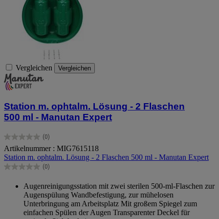
Vergleichen
Vergleichen
Station m. ophtalm. Lösung - 2 Flaschen
500 ml - Manutan Expert
(0)
0.0
Artikelnummer : MIG7615118
von
Station m. ophtalm. Lösung - 2 Flaschen 500 ml - Manutan Expert
5
Sternen.
(0)
0.0
von
Augenreinigungsstation mit zwei sterilen 500-ml-Flaschen zur
5
Augenspülung Wandbefestigung, zur mühelosen
Sternen.
Unterbringung am Arbeitsplatz Mit großem Spiegel zum
einfachen Spülen der Augen Transparenter Deckel für