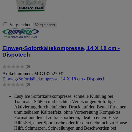
Vergleichen
Vergleichen
Einweg-Sofortkältekompresse, 14 X 18 cm -
Dispotech
(0)
0.0
Artikelnummer : MIG135527935
von
Einweg-Sofortkältekompresse, 14 X 18 cm - Dispotech
5
Sternen.
(0)
0.0
von
Easy Ice Sofortkältekompresse: schnelle Kühlung bei
5
Traumata, Stößen und leichten Verletzungen Sofortige
Sternen.
Aktivierung durch einfachen Druck auf den Beutel für einen
unmittelbaren Kälteeffekt, ohne Vorbereitung Kompaktes
Format und leicht zu transportieren, ideal in einem Erste-
Hilfe-Set, einer Sporttasche oder für den Gebrauch zu Hause
Hilft, Schmerzen, Schwellungen und Beschwerden bei