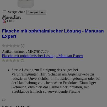
Vergleichen
Vergleichen
Flasche mit ophthalmischer Lösung - Manutan
Expert
(0)
0.0
Artikelnummer : MIG7617279
von
Flasche mit ophthalmischer Lösung - Manutan Expert
5
Sternen.
(0)
0.0
von
Sterile Lösung zur Reinigung des Auges bei
5
Verunreinigungen Hilft, Schäden am Augengewebe zu
Sternen.
reduzieren Unverzichtbar in Industrieumgebungen oder bei
der Handhabung von chemischen Produkten Einmaliger
Gebrauch, eliminiert das Risiko einer Infektion, mit
Staubkappe Einfach zu verwendende Flasche
ab