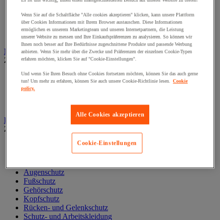
Es ist uns wichtig, Ihnen einen massgeschneiderten Besuch auf unserer Website zu bieten!
Liege und Untersuchungsstuhl
Wenn Sie auf die Schaltfläche "Alle cookies akzeptieren" klicken, kann unsere Plattform
Material zur allgemeinärztlichen Diagnostik
über Cookies Informationen mit Ihrem Browser austauschen. Diese Informationen
Medikamentenschrank
ermöglichen es unserem Marketingteam und unseren Internetpartnern, die Leistung
Mobiliar und Ausstattung für Arztpraxen
unserer Website zu messen und Ihre Einkaufspräferenzen zu analysieren. So können wir
Ihnen noch besser auf Ihre Bedürfnisse zugeschnittene Produkte und passende Werbung
Notfall und Erste-Hilfe
anbieten. Wenn Sie mehr über die Zwecke und Präferenzen der einzelnen Cookie-Typen
Zur gesamten Produktgruppe
erfahren möchten, klicken Sie auf "Cookie-Einstellungen".
Und wenn Sie Ihren Besuch ohne Cookies fortsetzen möchten, können Sie das auch gerne
Augendusche und -spüler
tun! Um mehr zu erfahren, können Sie auch unsere Cookie-Richtlinie lesen.
Cookie
Erste-Hilfe-Material und -Tasche
policy.
Notfalltragen
Reanimation und Sauerstoff
Alle Cookies akzeptieren
Persönliche Schutzausrüstung (PSA)
Zur gesamten Produktgruppe
Cookie-Einstellungen
Arbeitshandschuhe
Atemschutzmaske
Aufbewahrung PSA
Augenschutz
Fußschutz
Gehörschutz
Kopfschutz
Rücken- und Gelenkschutz
Schutz- und Arbeitskleidung