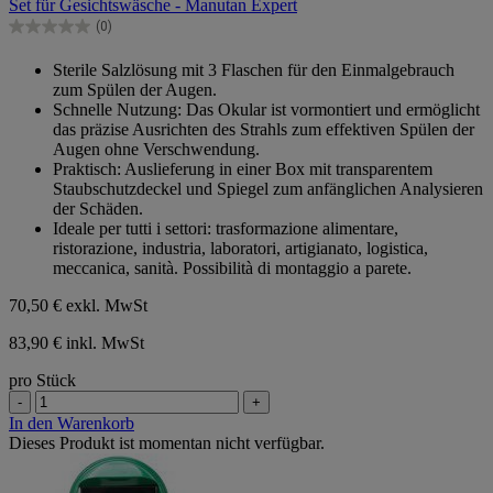
Set für Gesichtswäsche - Manutan Expert
5
Sternen.
(0)
0.0
von
Sterile Salzlösung mit 3 Flaschen für den Einmalgebrauch
5
zum Spülen der Augen.
Sternen.
Schnelle Nutzung: Das Okular ist vormontiert und ermöglicht
das präzise Ausrichten des Strahls zum effektiven Spülen der
Augen ohne Verschwendung.
Praktisch: Auslieferung in einer Box mit transparentem
Staubschutzdeckel und Spiegel zum anfänglichen Analysieren
der Schäden.
Ideale per tutti i settori: trasformazione alimentare,
ristorazione, industria, laboratori, artigianato, logistica,
meccanica, sanità. Possibilità di montaggio a parete.
70,50 €
exkl. MwSt
83,90 € inkl. MwSt
pro Stück
-
+
In den Warenkorb
Dieses Produkt ist momentan nicht verfügbar.