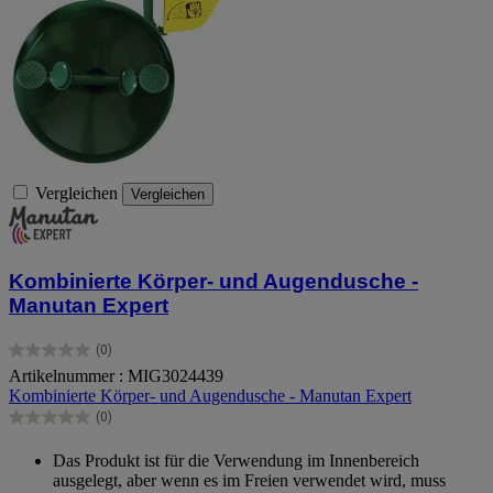
Vergleichen
Vergleichen
Kombinierte Körper- und Augendusche -
Manutan Expert
(0)
0.0
Artikelnummer : MIG3024439
von
Kombinierte Körper- und Augendusche - Manutan Expert
5
Sternen.
(0)
0.0
von
Das Produkt ist für die Verwendung im Innenbereich
5
ausgelegt, aber wenn es im Freien verwendet wird, muss
Sternen.