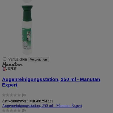
Vergleichen
Vergleichen
Augenreinigungsstation, 250 ml - Manutan
Expert
(0)
0.0
Artikelnummer : MIG88294221
von
Augenreinigungsstation, 250 ml - Manutan Expert
5
Sternen.
(0)
0.0