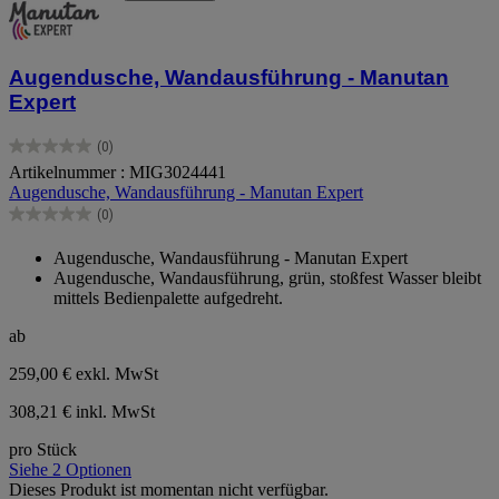
Augendusche, Wandausführung - Manutan
Expert
(0)
0.0
Artikelnummer : MIG3024441
von
Augendusche, Wandausführung - Manutan Expert
5
Sternen.
(0)
0.0
von
Augendusche, Wandausführung - Manutan Expert
5
Augendusche, Wandausführung, grün, stoßfest Wasser bleibt
Sternen.
mittels Bedienpalette aufgedreht.
ab
259,00 €
exkl. MwSt
308,21 € inkl. MwSt
pro Stück
Siehe 2 Optionen
Dieses Produkt ist momentan nicht verfügbar.