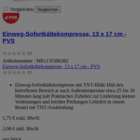
Vergleichen
Vergleichen
Einweg-Sofortkältekompresse, 13 x 17 cm -
PVS
(0)
0.0
Artikelnummer : MIG135506382
von
Einweg-Sofortkältekompresse, 13 x 17 cm - PVS
5
Sternen.
(0)
0.0
von
Einweg-Sofortkältekompresse mit TNT-Hülle Hält den
5
betroffenen Bereich je nach Außentemperatur etwa 25 bis 30
Sternen.
Minuten lang kalt Praktisches Zubehör zur Linderung kleiner
Verletzungen und leichter Prellungen Geliefert in einem
Beutel mit TNT-Auskleidung
1,75 €
exkl. MwSt
2,08 € inkl. MwSt
pro Stück