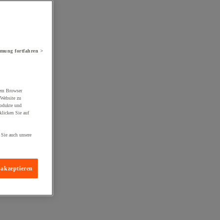
mung fortfahren >
rem Browser
 Website zu
rodukte und
licken Sie auf
 Sie auch unsere
 akzeptieren