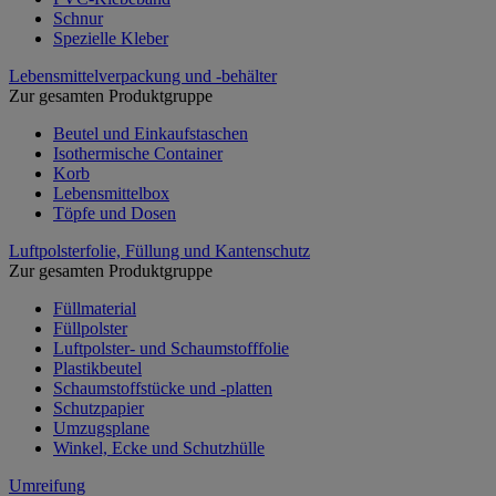
Schnur
Spezielle Kleber
Lebensmittelverpackung und -behälter
Zur gesamten Produktgruppe
Beutel und Einkaufstaschen
Isothermische Container
Korb
Lebensmittelbox
Töpfe und Dosen
Luftpolsterfolie, Füllung und Kantenschutz
Zur gesamten Produktgruppe
Füllmaterial
Füllpolster
Luftpolster- und Schaumstofffolie
Plastikbeutel
Schaumstoffstücke und -platten
Schutzpapier
Umzugsplane
Winkel, Ecke und Schutzhülle
Umreifung