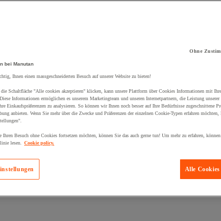
Ohne Zustim
kt zum Warenkorb hinzugefügt:
n bei Manutan
chtig, Ihnen einen massgeschneiderten Besuch auf unserer Website zu bieten!
die Schaltfläche "Alle cookies akzeptieren" klicken, kann unsere Plattform über Cookies Informationen mit Ih
 Diese Informationen ermöglichen es unserem Marketingteam und unseren Internetpartnern, die Leistung unserer
re Einkaufspräferenzen zu analysieren. So können wir Ihnen noch besser auf Ihre Bedürfnisse zugeschnittene P
bung anbieten. Wenn Sie mehr über die Zwecke und Präferenzen der einzelnen Cookie-Typen erfahren möchten, k
tellungen".
 Ihren Besuch ohne Cookies fortsetzen möchten, können Sie das auch gerne tun! Um mehr zu erfahren, können
inie lesen.
Cookie policy.
instellungen
Alle Cookies