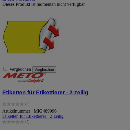
Dieses Produkt ist momentan nicht verfügbar.
Vergleichen
Vergleichen
Etiketten für Etikettierer - 2-zeilig
(0)
0.0
Artikelnummer : MIG489996
von
Etiketten für Etikettierer - 2-zeilig
5
Sternen.
(0)
0.0
von