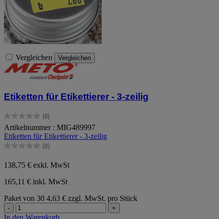
Vergleichen
Vergleichen
Etiketten für Etikettierer - 3-zeilig
(0)
0.0
Artikelnummer : MIG489997
von
Etiketten für Etikettierer - 3-zeilig
5
Sternen.
(0)
0.0
von
138,75 €
exkl. MwSt
5
Sternen.
165,11 € inkl. MwSt
Paket von 30
4,63 € zzgl. MwSt. pro Stück
-
+
In den Warenkorb