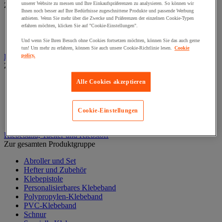
unserer Website zu messen und Ihre Einkaufspräferenzen zu analysieren. So können wir
Zur gesamten Produktgruppe
Ihnen noch besser auf Ihre Bedürfnisse zugeschnittene Produkte und passende Werbung
anbieten. Wenn Sie mehr über die Zwecke und Präferenzen der einzelnen Cookie-Typen
Füllmaterial für Geschenke
erfahren möchten, klicken Sie auf "Cookie-Einstellungen".
Geschenkband und Spender
Geschenkbeutel
Und wenn Sie Ihren Besuch ohne Cookies fortsetzen möchten, können Sie das auch gerne
tun! Um mehr zu erfahren, können Sie auch unsere Cookie-Richtlinie lesen.
Cookie
Karton, Umschlag und Paket
policy.
Zur gesamten Produktgruppe
Holzkiste
Alle Cookies akzeptieren
Palettenbox Karton
Pappkartons
Umschläge und Versandtasche
Cookie-Einstellungen
Versandbox und Rolle
Klebeband, Tacker und Klebstoff
Zur gesamten Produktgruppe
Abroller und Set
Hefter und Zubehör
Klebepistole
Personalisierbares Klebeband
Polypropylen-Klebeband
PVC-Klebeband
Schnur