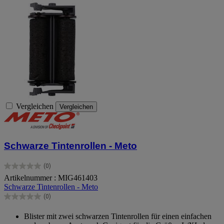
Vergleichen
Vergleichen
Schwarze Tintenrollen - Meto
(0)
0.0
Artikelnummer : MIG461403
von
Schwarze Tintenrollen - Meto
5
Sternen.
(0)
0.0
von
Blister mit zwei schwarzen Tintenrollen für einen einfachen
5