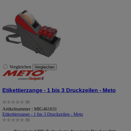
Vergleichen
Vergleichen
Etikettierzange - 1 bis 3 Druckzeilen - Meto
(0)
0.0
Artikelnummer : MIG461631
von
Etikettierzange - 1 bis 3 Druckzeilen - Meto
5
Sternen.
(0)
0.0
von