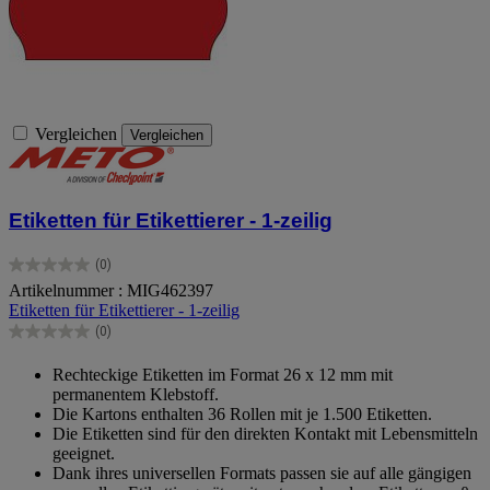
Vergleichen
Vergleichen
Etiketten für Etikettierer - 1-zeilig
(0)
0.0
Artikelnummer : MIG462397
von
Etiketten für Etikettierer - 1-zeilig
5
Sternen.
(0)
0.0
von
Rechteckige Etiketten im Format 26 x 12 mm mit
5
permanentem Klebstoff.
Sternen.
Die Kartons enthalten 36 Rollen mit je 1.500 Etiketten.
Die Etiketten sind für den direkten Kontakt mit Lebensmitteln
geeignet.
Dank ihres universellen Formats passen sie auf alle gängigen