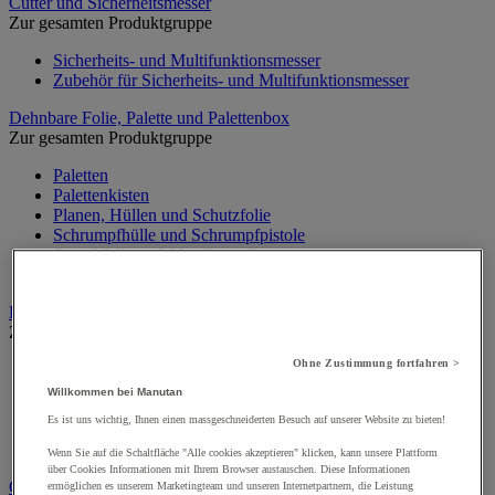
Cutter und Sicherheitsmesser
Zur gesamten Produktgruppe
Sicherheits- und Multifunktionsmesser
Zubehör für Sicherheits- und Multifunktionsmesser
Dehnbare Folie, Palette und Palettenbox
Zur gesamten Produktgruppe
Paletten
Palettenkisten
Planen, Hüllen und Schutzfolie
Schrumpfhülle und Schrumpfpistole
Stretchfolie und Abrollgestell
Zubehör für Palettierung
Etikett und Markierung
Zur gesamten Produktgruppe
Ohne Zustimmung fortfahren >
Etikettierer
Markierungsetikett und Pistole
Willkommen bei Manutan
Schablonen
Es ist uns wichtig, Ihnen einen massgeschneiderten Besuch auf unserer Website zu bieten!
Versandetikett und Spender
Versandtasche für Dokumente
Wenn Sie auf die Schaltfläche "Alle cookies akzeptieren" klicken, kann unsere Plattform
über Cookies Informationen mit Ihrem Browser austauschen. Diese Informationen
Geschenkverpackung
ermöglichen es unserem Marketingteam und unseren Internetpartnern, die Leistung