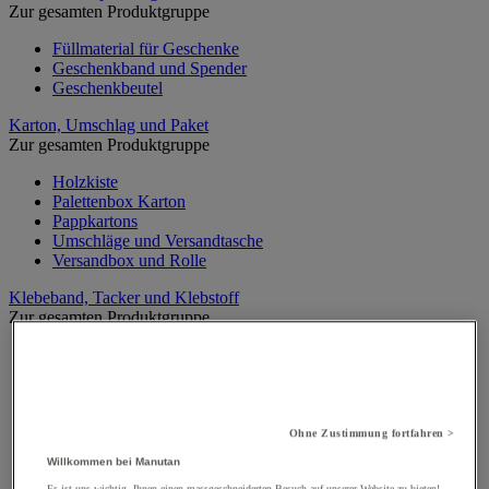
Zur gesamten Produktgruppe
Füllmaterial für Geschenke
Geschenkband und Spender
Geschenkbeutel
Karton, Umschlag und Paket
Zur gesamten Produktgruppe
Holzkiste
Palettenbox Karton
Pappkartons
Umschläge und Versandtasche
Versandbox und Rolle
Klebeband, Tacker und Klebstoff
Zur gesamten Produktgruppe
Abroller und Set
Hefter und Zubehör
Klebepistole
Personalisierbares Klebeband
Polypropylen-Klebeband
Ohne Zustimmung fortfahren >
PVC-Klebeband
Willkommen bei Manutan
Schnur