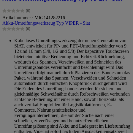
(0)
0.0
Artikelnummer : MIG141282216
von
Akku-Umreifungswerkzeug Typ VIPER - Siat
5
Sternen.
(0)
0.0
von
Kabelloses Umreifungswerkzeug der neuen Generation von
5
SIAT, entwickelt für PP- und PET-Umreifungsbänder von 9,
Sternen.
12 und 16 mm (3/8, 1/2 und 5/8) Der kapazitive Touchscreen
bietet eine intuitive Bedienung und Echtzeit-Rückmeldung,
wodurch das Spannen, Verschweißen und Schneiden des
Umreifungsbandes vereinfacht und beschleunigt wird Das
Umreifen erfolgt manuell durch Platzieren des Bandes um das
Paket, während das Spannen, Verschweißen und Schneiden
automatisch durch einfachen Knopfdruck durchgeführt wird
Die Enden des Umreifungsbandes werden für sichere und
gleichmäßige Schweißnähte durch Reibschweißen verbunden
Einfache Bedienung mit einer Hand, sowohl horizontal als
auch vertikal Empfohlen für Logistikplattformen, E-
Commerce, Nahrungsmittelsektor und
Fertigungsunternehmen, die auf der Suche nach einer
schnellen, zuverlässigen und benutzerfreundlichen
Umreifungslösung sind Akku und Ladegerät im Lieferumfang
enthalten, Viper ist sofort nach dem Auspacken einsatzbereit