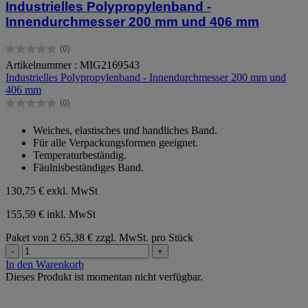
Industrielles Polypropylenband -
Innendurchmesser 200 mm und 406 mm
(0)
0.0
Artikelnummer : MIG2169543
von
Industrielles Polypropylenband - Innendurchmesser 200 mm und
5
406 mm
Sternen.
(0)
0.0
von
Weiches, elastisches und handliches Band.
5
Für alle Verpackungsformen geeignet.
Sternen.
Temperaturbeständig.
Fäulnisbeständiges Band.
130,75 €
exkl. MwSt
155,59 € inkl. MwSt
Paket von 2
65,38 € zzgl. MwSt. pro Stück
-
+
In den Warenkorb
Dieses Produkt ist momentan nicht verfügbar.