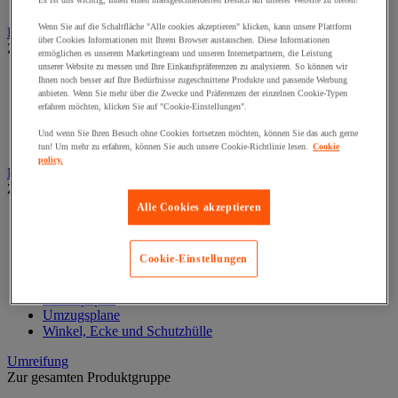
Spezielle Kleber
Es ist uns wichtig, Ihnen einen massgeschneiderten Besuch auf unserer Website zu bieten!
Wenn Sie auf die Schaltfläche "Alle cookies akzeptieren" klicken, kann unsere Plattform
Lebensmittelverpackung und -behälter
über Cookies Informationen mit Ihrem Browser austauschen. Diese Informationen
Zur gesamten Produktgruppe
ermöglichen es unserem Marketingteam und unseren Internetpartnern, die Leistung
unserer Website zu messen und Ihre Einkaufspräferenzen zu analysieren. So können wir
Beutel und Einkaufstaschen
Ihnen noch besser auf Ihre Bedürfnisse zugeschnittene Produkte und passende Werbung
Isothermische Container
anbieten. Wenn Sie mehr über die Zwecke und Präferenzen der einzelnen Cookie-Typen
erfahren möchten, klicken Sie auf "Cookie-Einstellungen".
Korb
Lebensmittelbox
Und wenn Sie Ihren Besuch ohne Cookies fortsetzen möchten, können Sie das auch gerne
Töpfe und Dosen
tun! Um mehr zu erfahren, können Sie auch unsere Cookie-Richtlinie lesen.
Cookie
policy.
Luftpolsterfolie, Füllung und Kantenschutz
Zur gesamten Produktgruppe
Alle Cookies akzeptieren
Füllmaterial
Füllpolster
Luftpolster- und Schaumstofffolie
Cookie-Einstellungen
Plastikbeutel
Schaumstoffstücke und -platten
Schutzpapier
Umzugsplane
Winkel, Ecke und Schutzhülle
Umreifung
Zur gesamten Produktgruppe