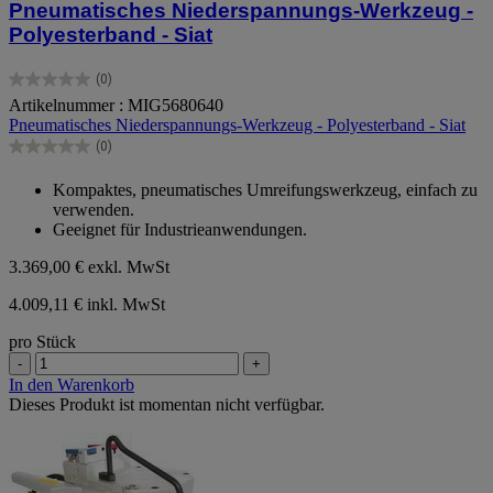
Pneumatisches Niederspannungs-Werkzeug -
Polyesterband - Siat
(0)
0.0
Artikelnummer : MIG5680640
von
Pneumatisches Niederspannungs-Werkzeug - Polyesterband - Siat
5
Sternen.
(0)
0.0
von
Kompaktes, pneumatisches Umreifungswerkzeug, einfach zu
5
verwenden.
Sternen.
Geeignet für Industrieanwendungen.
3.369,00 €
exkl. MwSt
4.009,11 € inkl. MwSt
pro Stück
-
+
In den Warenkorb
Dieses Produkt ist momentan nicht verfügbar.