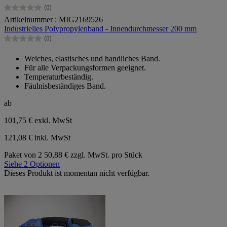
(0)
0.0
Artikelnummer : MIG2169526
von
Industrielles Polypropylenband - Innendurchmesser 200 mm
5
Sternen.
(0)
0.0
von
Weiches, elastisches und handliches Band.
5
Für alle Verpackungsformen geeignet.
Sternen.
Temperaturbeständig.
Fäulnisbeständiges Band.
ab
101,75 €
exkl. MwSt
121,08 € inkl. MwSt
Paket von 2
50,88 € zzgl. MwSt. pro Stück
Siehe 2 Optionen
Dieses Produkt ist momentan nicht verfügbar.