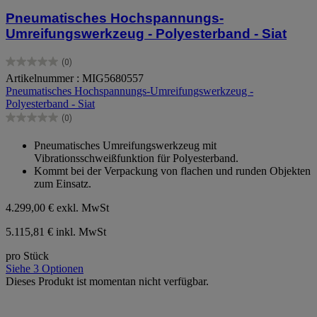
Pneumatisches Hochspannungs-
Umreifungswerkzeug - Polyesterband - Siat
(0)
0.0
Artikelnummer : MIG5680557
von
Pneumatisches Hochspannungs-Umreifungswerkzeug -
5
Polyesterband - Siat
Sternen.
(0)
0.0
von
Pneumatisches Umreifungswerkzeug mit
5
Vibrationsschweißfunktion für Polyesterband.
Sternen.
Kommt bei der Verpackung von flachen und runden Objekten
zum Einsatz.
4.299,00 €
exkl. MwSt
5.115,81 € inkl. MwSt
pro Stück
Siehe 3 Optionen
Dieses Produkt ist momentan nicht verfügbar.