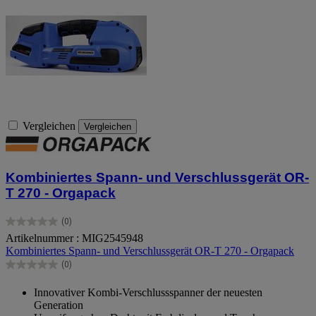
Vergleichen
Vergleichen
Kombiniertes Spann- und Verschlussgerät OR-
T 270 - Orgapack
(0)
0.0
Artikelnummer : MIG2545948
von
Kombiniertes Spann- und Verschlussgerät OR-T 270 - Orgapack
5
Sternen.
(0)
0.0
von
Innovativer Kombi-Verschlussspanner der neuesten
5
Generation
Sternen.