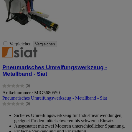
Vergleichen
Vergleichen
Pneumatisches Umreifungswerkzeug -
Metallband - Siat
(0)
0.0
Artikelnummer : MIG5680559
von
Pneumatisches Umreifungswerkzeug - Metallband - Siat
5
Sternen.
(0)
0.0
von
Sicheres Umreifungswerkzeug für Industrieanwendungen,
5
geeignet für den mittelschweren bis schweren Einsatz.
Sternen.
Ausgestattet mit zwei Motoren unterschiedlicher Spannung.
Einfache Verwendung und Einstellung.