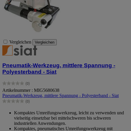
Vergleichen
Vergleichen
Pneumatik-Werkzeug, mittlere Spannung -
Polyesterband - Siat
(0)
0.0
Artikelnummer : MIG5680638
von
Pneumatik-Werkzeug, mittlere Spannung - Polyesterband - Siat
5
Sternen.
(0)
0.0
von
Kompaktes Umreifungswerkzeug, leicht zu verwenden und
5
vielseitig einsetzbar bei mittelschweren bis schweren
Sternen.
industriellen Anwendungen.
Kompaktes, pneumatisches Umreifungswerkzeug mit