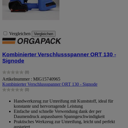
Vergleichen
Vergleichen
Kombinierter Verschlussspanner ORT 130 -
Signode
(0)
0.0
Artikelnummer : MIG15740965
von
Kombinierter Verschlussspanner ORT 130 - Signode
5
Sternen.
(0)
0.0
von
Handwerkzeug zur Umreifung mit Kunststoff, ideal für
5
konstante und hervorragende Leistung
Sternen.
Einfache und schnelle Verwendung dank der per
Daumendruck anpassbaren Spanngeschwindigkeit
Praktisches Werkzeug zur Umreifung, leicht und perfekt
austariert