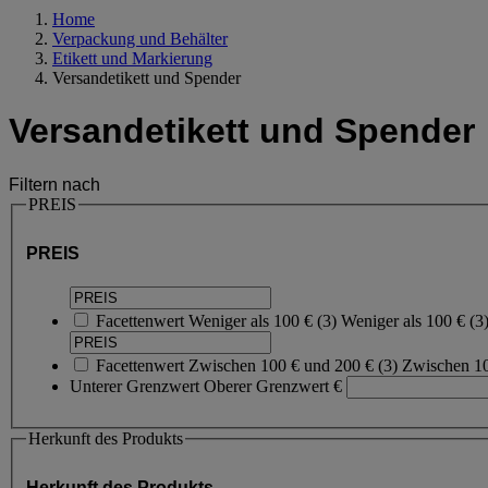
Home
Verpackung und Behälter
Etikett und Markierung
Versandetikett und Spender
Versandetikett und Spender
Filtern nach
PREIS
PREIS
Facettenwert
Weniger als 100 €
(
3
)
Weniger als 100 €
(3
Facettenwert
Zwischen 100 € und 200 €
(
3
)
Zwischen 1
Unterer Grenzwert
Oberer Grenzwert
€
Herkunft des Produkts
Herkunft des Produkts