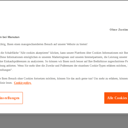
Ohne Zustim
kt zum Warenkorb hinzugefügt:
n bei Manutan
chtig, Ihnen einen massgeschneiderten Besuch auf unserer Website zu bieten!
die Schaltfläche "Alle cookies akzeptieren" klicken, kann unsere Plattform über Cookies Informationen mit Ih
 Diese Informationen ermöglichen es unserem Marketingteam und unseren Internetpartnern, die Leistung unserer
re Einkaufspräferenzen zu analysieren. So können wir Ihnen noch besser auf Ihre Bedürfnisse zugeschnittene P
bung anbieten. Wenn Sie mehr über die Zwecke und Präferenzen der einzelnen Cookie-Typen erfahren möchten, k
tellungen".
 Ihren Besuch ohne Cookies fortsetzen möchten, können Sie das auch gerne tun! Um mehr zu erfahren, können
inie lesen.
Cookie policy.
instellungen
Alle Cookies