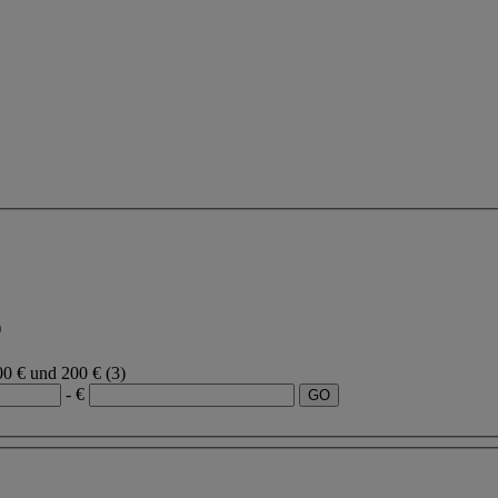
)
00 € und 200 €
(3)
- €