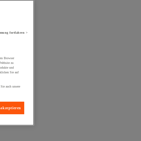
mung fortfahren >
rem Browser
 Website zu
rodukte und
licken Sie auf
 Sie auch unsere
 akzeptieren