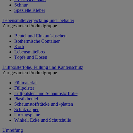
Schnur
Spezielle Kleber
Lebensmittelverpackung und -behälter
Zur gesamten Produktgruppe
Beutel und Einkaufstaschen
Isothermische Container
Korb
Lebensmittelbox
Töpfe und Dosen
Luftpolsterfolie, Füllung und Kantenschutz
Zur gesamten Produktgruppe
Füllmaterial
Füllpolster
Luftpolster- und Schaumstofffolie
Plastikbeutel
Schaumstoffstücke und -platten
Schutzpapier
Umzugsplane
Winkel, Ecke und Schutzhülle
Umreifung