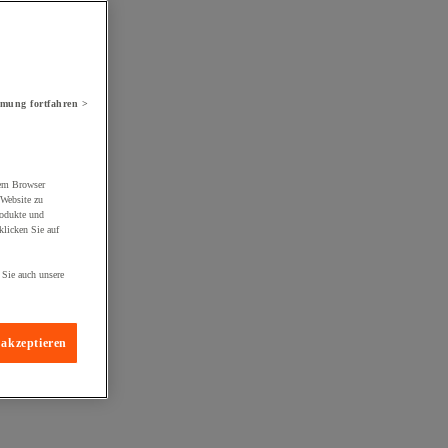
mung fortfahren >
rem Browser
 Website zu
rodukte und
licken Sie auf
 Sie auch unsere
 akzeptieren