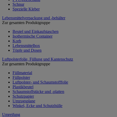
Schnur
Spezielle Kleber
Lebensmittelverpackung und -behälter
Zur gesamten Produktgruppe
Beutel und Einkaufstaschen
Isothermische Container
Korb
Lebensmittelbox
Töpfe und Dosen
Luftpolsterfolie, Füllung und Kantenschutz
Zur gesamten Produktgruppe
Füllmaterial
Füllpolster
Luftpolster- und Schaumstofffolie
Plastikbeutel
Schaumstoffstücke und -platten
Schutzpapier
Umzugsplane
Winkel, Ecke und Schutzhülle
Umreifung