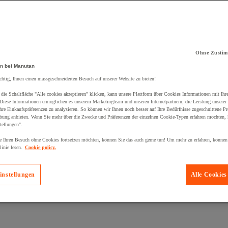
Ohne Zustim
kt zum Warenkorb hinzugefügt:
n bei Manutan
chtig, Ihnen einen massgeschneiderten Besuch auf unserer Website zu bieten!
die Schaltfläche "Alle cookies akzeptieren" klicken, kann unsere Plattform über Cookies Informationen mit Ih
 Diese Informationen ermöglichen es unserem Marketingteam und unseren Internetpartnern, die Leistung unserer
re Einkaufspräferenzen zu analysieren. So können wir Ihnen noch besser auf Ihre Bedürfnisse zugeschnittene P
bung anbieten. Wenn Sie mehr über die Zwecke und Präferenzen der einzelnen Cookie-Typen erfahren möchten, k
tellungen".
 Ihren Besuch ohne Cookies fortsetzen möchten, können Sie das auch gerne tun! Um mehr zu erfahren, können
inie lesen.
Cookie policy.
instellungen
Alle Cookies