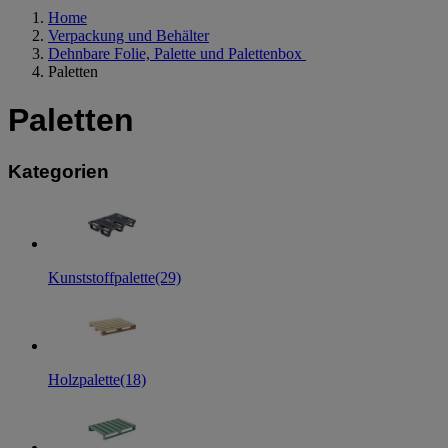
Home
Verpackung und Behälter
Dehnbare Folie, Palette und Palettenbox
Paletten
Paletten
Kategorien
Kunststoffpalette
(29)
Holzpalette
(18)