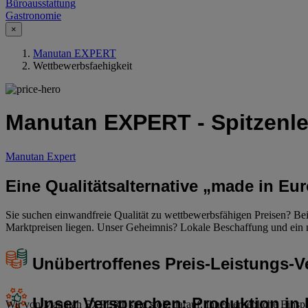
Büroausstattung
Gastronomie
×
Manutan EXPERT
Wettbewerbsfaehigkeit
Manutan EXPERT - Spitzenle
Manutan Expert
Eine Qualitätsalternative „made in Eu
Sie suchen einwandfreie Qualität zu wettbewerbsfähigen Preisen? Be
Marktpreisen liegen. Unser Geheimnis? Lokale Beschaffung und ein n
Unübertroffenes Preis-Leistungs-V
Unser Versprechen: Produktion in
Wir von Manutan EXPERT sind stolz darauf, Ihnen erhebliche Einspar