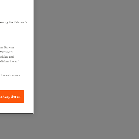
mung fortfahren >
rem Browser
 Website zu
rodukte und
licken Sie auf
 Sie auch unsere
 akzeptieren