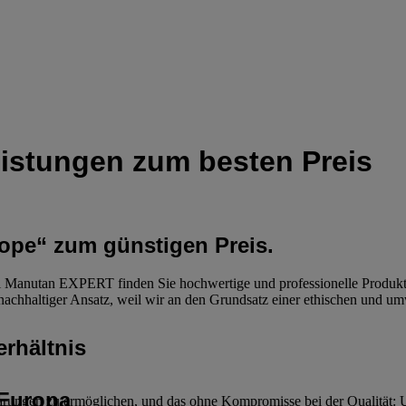
istungen zum besten Preis
rope“ zum günstigen Preis.
i Manutan EXPERT finden Sie hochwertige und professionelle Produkte 
achhaltiger Ansatz, weil wir an den Grundsatz einer ethischen und umw
erhältnis
 Europa
ungen zu ermöglichen, und das ohne Kompromisse bei der Qualität: Uns