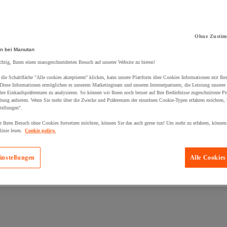
Ohne Zustim
n bei Manutan
chtig, Ihnen einen massgeschneiderten Besuch auf unserer Website zu bieten!
kt zum Warenkorb hinzugefügt:
die Schaltfläche "Alle cookies akzeptieren" klicken, kann unsere Plattform über Cookies Informationen mit Ih
 Diese Informationen ermöglichen es unserem Marketingteam und unseren Internetpartnern, die Leistung unserer
re Einkaufspräferenzen zu analysieren. So können wir Ihnen noch besser auf Ihre Bedürfnisse zugeschnittene P
bung anbieten. Wenn Sie mehr über die Zwecke und Präferenzen der einzelnen Cookie-Typen erfahren möchten, k
tellungen".
 Ihren Besuch ohne Cookies fortsetzen möchten, können Sie das auch gerne tun! Um mehr zu erfahren, können
inie lesen.
Cookie policy.
instellungen
Alle Cookies