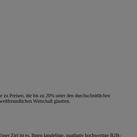
zu Preisen, die bis zu 20% unter den durchschnittlichen
eltfreundlichen Wirtschaft glauben.
er Ziel ist es, Ihnen langlebige, qualitativ hochwertige B2B-