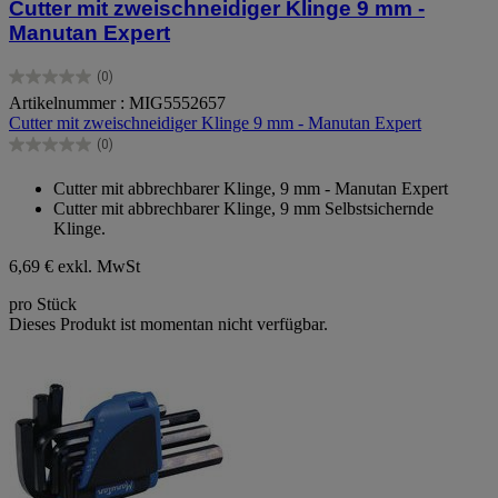
Cutter mit zweischneidiger Klinge 9 mm -
Manutan Expert
(0)
0.0
Artikelnummer : MIG5552657
von
Cutter mit zweischneidiger Klinge 9 mm - Manutan Expert
5
Sternen.
(0)
0.0
von
Cutter mit abbrechbarer Klinge, 9 mm - Manutan Expert
5
Cutter mit abbrechbarer Klinge, 9 mm Selbstsichernde
Sternen.
Klinge.
6,69 €
exkl. MwSt
pro Stück
Dieses Produkt ist momentan nicht verfügbar.