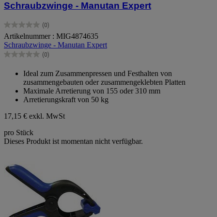
Schraubzwinge - Manutan Expert
(0)
0.0
Artikelnummer : MIG4874635
von
Schraubzwinge - Manutan Expert
5
Sternen.
(0)
0.0
von
Ideal zum Zusammenpressen und Festhalten von
5
zusammengebauten oder zusammengeklebten Platten
Sternen.
Maximale Arretierung von 155 oder 310 mm
Arretierungskraft von 50 kg
17,15 €
exkl. MwSt
pro Stück
Dieses Produkt ist momentan nicht verfügbar.