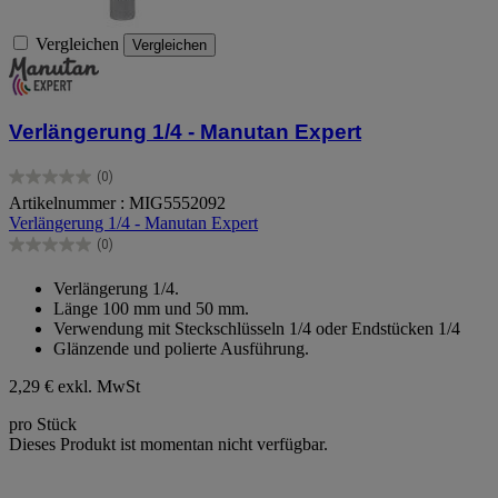
Vergleichen
Vergleichen
Verlängerung 1/4 - Manutan Expert
(0)
0.0
Artikelnummer : MIG5552092
von
Verlängerung 1/4 - Manutan Expert
5
Sternen.
(0)
0.0
von
Verlängerung 1/4.
5
Länge 100 mm und 50 mm.
Sternen.
Verwendung mit Steckschlüsseln 1/4 oder Endstücken 1/4
Glänzende und polierte Ausführung.
2,29 €
exkl. MwSt
pro Stück
Dieses Produkt ist momentan nicht verfügbar.