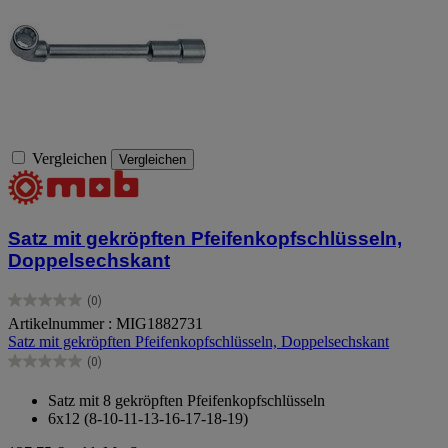
Vergleichen
Vergleichen
Satz mit gekröpften Pfeifenkopfschlüsseln,
Doppelsechskant
(0)
0.0
Artikelnummer : MIG1882731
von
Satz mit gekröpften Pfeifenkopfschlüsseln, Doppelsechskant
5
Sternen.
(0)
0.0
von
Satz mit 8 gekröpften Pfeifenkopfschlüsseln
5
6x12 (8-10-11-13-16-17-18-19)
Sternen.