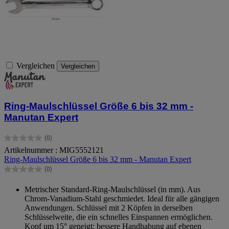
Vergleichen
Vergleichen
Ring-Maulschlüssel Größe 6 bis 32 mm -
Manutan Expert
(0)
0.0
Artikelnummer : MIG5552121
von
Ring-Maulschlüssel Größe 6 bis 32 mm - Manutan Expert
5
Sternen.
(0)
0.0
von
Metrischer Standard-Ring-Maulschlüssel (in mm). Aus
5
Chrom-Vanadium-Stahl geschmiedet. Ideal für alle gängigen
Sternen.
Anwendungen. Schlüssel mit 2 Köpfen in derselben
Schlüsselweite, die ein schnelles Einspannen ermöglichen.
Kopf um 15° geneigt: bessere Handhabung auf ebenen