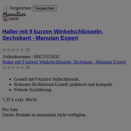
Vergleichen
Vergleichen
Halter mit 9 kurzen Winkelschlüsseln,
Sechskant - Manutan Expert
(0)
0.0
Artikelnummer : MIG5552632
von
Halter mit 9 kurzen Winkelschlüsseln, Sechskant - Manutan Expert
5
Sternen.
(0)
0.0
von
Gestell mit 9 kurzen Stiftschlüsseln.
5
Robustes Bi-Material-Gestell: praktisch und kompakt.
Sternen.
Polierte Ausführung.
7,35 €
exkl. MwSt
Pro Satz
Dieses Produkt ist momentan nicht verfügbar.