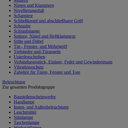
Muttern
Nieten und Klammern
Nivellierungsfuß
Scharniere
Schließknopf und abschließbarer Griff
Schraube
Schraubstange
Spitzen, Nägel und Heftklammern
Stifte und Dübel
Tür-, Fenster- und Möbelgriff
Türbänder und-Türangeln
Unterlegscheiben
Verbindungsstück, Einlage, Feder und Gewindeeinsatz
Vibrationsschutz
Zubehör für Türen, Fenster und Tore
Beleuchtung
Zur gesamten Produktgruppe
Baustellenscheinwerfer
Handlampe
Innen- und Außenbeleuchtung
Leuchtmittel
Stirnlampe
Taschenlampe
Werkstattlampe