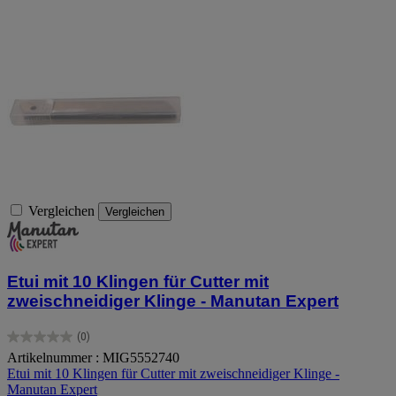
Vergleichen
Vergleichen
Etui mit 10 Klingen für Cutter mit
zweischneidiger Klinge - Manutan Expert
(0)
0.0
Artikelnummer : MIG5552740
von
Etui mit 10 Klingen für Cutter mit zweischneidiger Klinge -
5
Manutan Expert
Sternen.