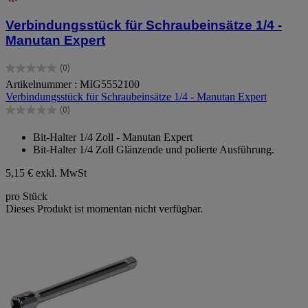
Verbindungsstück für Schraubeinsätze 1/4 -
Manutan Expert
(0)
0.0
Artikelnummer : MIG5552100
von
Verbindungsstück für Schraubeinsätze 1/4 - Manutan Expert
5
Sternen.
(0)
0.0
von
Bit-Halter 1/4 Zoll - Manutan Expert
5
Bit-Halter 1/4 Zoll Glänzende und polierte Ausführung.
Sternen.
5,15 €
exkl. MwSt
pro Stück
Dieses Produkt ist momentan nicht verfügbar.