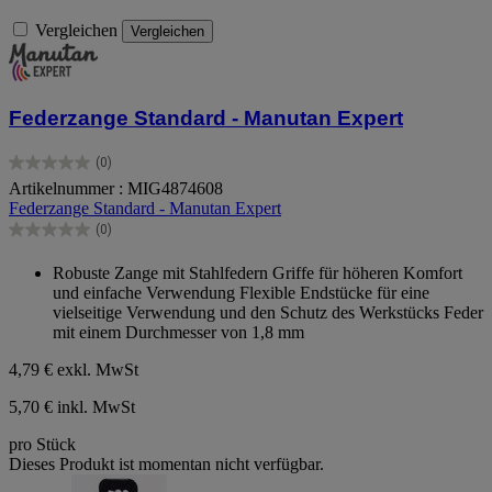
Vergleichen
Vergleichen
Federzange Standard - Manutan Expert
(0)
0.0
Artikelnummer : MIG4874608
von
Federzange Standard - Manutan Expert
5
Sternen.
(0)
0.0
von
Robuste Zange mit Stahlfedern Griffe für höheren Komfort
5
und einfache Verwendung Flexible Endstücke für eine
Sternen.
vielseitige Verwendung und den Schutz des Werkstücks Feder
mit einem Durchmesser von 1,8 mm
4,79 €
exkl. MwSt
5,70 € inkl. MwSt
pro Stück
Dieses Produkt ist momentan nicht verfügbar.