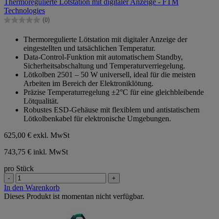
Thermoregulierte Lötstation mit digitaler Anzeige - FTM
5
Technologies
Sternen.
(0)
0.0
von
Thermoregulierte Lötstation mit digitaler Anzeige der
5
eingestellten und tatsächlichen Temperatur.
Sternen.
Data-Control-Funktion mit automatischem Standby,
Sicherheitsabschaltung und Temperaturverriegelung.
Lötkolben 2501 – 50 W universell, ideal für die meisten
Arbeiten im Bereich der Elektroniklötung.
Präzise Temperaturregelung ±2°C für eine gleichbleibende
Lötqualität.
Robustes ESD-Gehäuse mit flexiblem und antistatischem
Lötkolbenkabel für elektronische Umgebungen.
625,00 €
exkl. MwSt
743,75 € inkl. MwSt
pro Stück
-
+
In den Warenkorb
Dieses Produkt ist momentan nicht verfügbar.