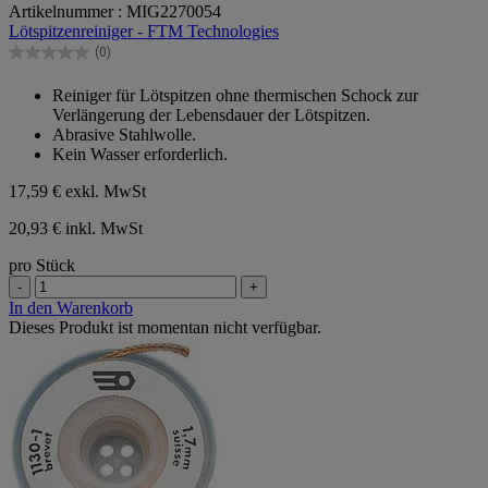
Artikelnummer : MIG2270054
von
Lötspitzenreiniger - FTM Technologies
5
Sternen.
(0)
0.0
von
Reiniger für Lötspitzen ohne thermischen Schock zur
5
Verlängerung der Lebensdauer der Lötspitzen.
Sternen.
Abrasive Stahlwolle.
Kein Wasser erforderlich.
17,59 €
exkl. MwSt
20,93 € inkl. MwSt
pro Stück
-
+
In den Warenkorb
Dieses Produkt ist momentan nicht verfügbar.