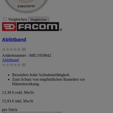
Vergleichen
Vergleichen
Ablötband
(0)
0.0
Artikelnummer : MIG1959842
von
Ablötband
5
Sternen.
(0)
0.0
von
Besonders hohe Aufnahmefähigkeit.
5
Zum Schutz von empfindlichen Bauteilen vor
Sternen.
Hitzeeinwirkung.
13,39 €
exkl. MwSt
15,93 € inkl. MwSt
pro Stück