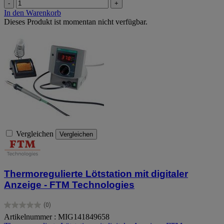
-
+
In den Warenkorb
Dieses Produkt ist momentan nicht verfügbar.
Vergleichen
Vergleichen
Thermoregulierte Lötstation mit digitaler
Anzeige - FTM Technologies
(0)
0.0
Artikelnummer : MIG141849658
von