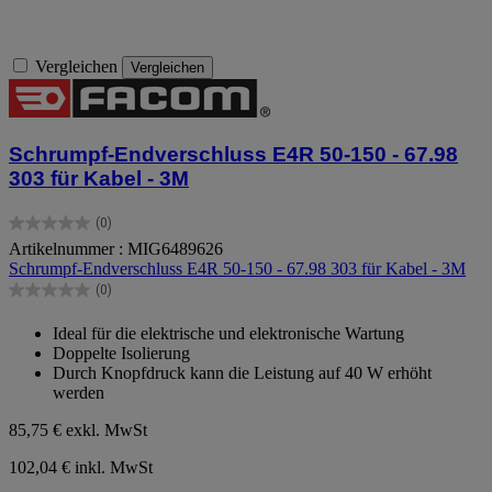
Vergleichen
Vergleichen
Schrumpf-Endverschluss E4R 50-150 - 67.98
303 für Kabel - 3M
(0)
0.0
Artikelnummer : MIG6489626
von
Schrumpf-Endverschluss E4R 50-150 - 67.98 303 für Kabel - 3M
5
Sternen.
(0)
0.0
von
Ideal für die elektrische und elektronische Wartung
5
Doppelte Isolierung
Sternen.
Durch Knopfdruck kann die Leistung auf 40 W erhöht
werden
85,75 €
exkl. MwSt
102,04 € inkl. MwSt