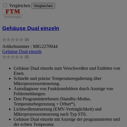
Vergleichen
Vergleichen
Gehäuse Dual einzeln
(0)
0.0
Artikelnummer : MIG2270044
von
Gehäuse Dual einzeln
5
Sternen.
(0)
0.0
von
Gehäuse Dual einzeln zum Verschweißen und Entlöten von
5
Eisen.
Sternen.
Schnelle und präzise Temperaturregulierung über
Mikroprozessorsteuerung.
Autodiagnose von Funktionsfehlern durch Anzeige von
Fehlermeldungen.
Drei Programmierebenen (Standby-Modus,
Temperaturbegrenzung + Offset*).
Lichtwellensteuerung (EMV-Verträglichkeit) und
Mikroprozessorsteuerung nach Typ ST6.
Gehäuse Dual einzeln mit Anzeige der programmierten und
der echten Temperatur.