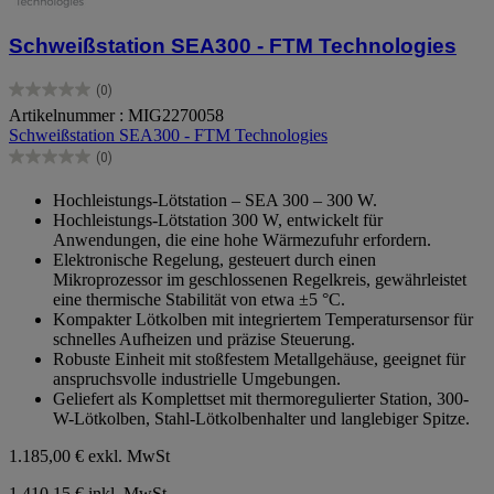
Schweißstation SEA300 - FTM Technologies
(0)
0.0
Artikelnummer : MIG2270058
von
Schweißstation SEA300 - FTM Technologies
5
Sternen.
(0)
0.0
von
Hochleistungs-Lötstation – SEA 300 – 300 W.
5
Hochleistungs-Lötstation 300 W, entwickelt für
Sternen.
Anwendungen, die eine hohe Wärmezufuhr erfordern.
Elektronische Regelung, gesteuert durch einen
Mikroprozessor im geschlossenen Regelkreis, gewährleistet
eine thermische Stabilität von etwa ±5 °C.
Kompakter Lötkolben mit integriertem Temperatursensor für
schnelles Aufheizen und präzise Steuerung.
Robuste Einheit mit stoßfestem Metallgehäuse, geeignet für
anspruchsvolle industrielle Umgebungen.
Geliefert als Komplettset mit thermoregulierter Station, 300-
W-Lötkolben, Stahl-Lötkolbenhalter und langlebiger Spitze.
1.185,00 €
exkl. MwSt
1.410,15 € inkl. MwSt