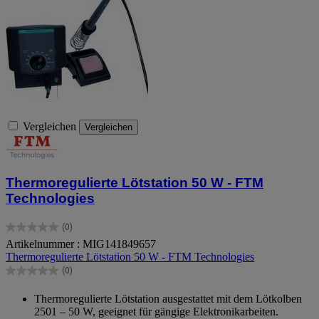
Vergleichen
Vergleichen
Thermoregulierte Lötstation 50 W - FTM
Technologies
(0)
0.0
Artikelnummer : MIG141849657
von
Thermoregulierte Lötstation 50 W - FTM Technologies
5
Sternen.
(0)
0.0
von
Thermoregulierte Lötstation ausgestattet mit dem Lötkolben
5
2501 – 50 W, geeignet für gängige Elektronikarbeiten.
Sternen.