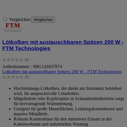
Vergleichen
Vergleichen
Lötkolben mit austauschbaren Spitzen 200 W -
FTM Technologies
(0)
0.0
Artikelnummer : MIG141837874
von
Lötkolben mit austauschbaren Spitzen 200 W - FTM Technologies
5
Sternen.
(0)
0.0
von
Hochleistungs-Lötkolben, der direkt am Stromnetz betrieben
5
wird, für anspruchsvolle Lötarbeiten.
Sternen.
Mitgelieferte rohe Kupferspitze in Schraubendreherform sorgt
für hervorragende Wärmeleitung.
Geeignet für große Masseflächen, Leistungskonnektoren und
massive Metallteile.
Robuste Konstruktion für den intensiven Einsatz in der
Kabelwerkstatt und industriellen Wartung.