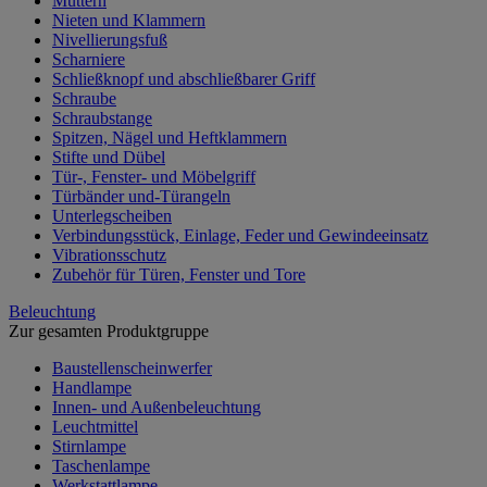
Muttern
Nieten und Klammern
Nivellierungsfuß
Scharniere
Schließknopf und abschließbarer Griff
Schraube
Schraubstange
Spitzen, Nägel und Heftklammern
Stifte und Dübel
Tür-, Fenster- und Möbelgriff
Türbänder und-Türangeln
Unterlegscheiben
Verbindungsstück, Einlage, Feder und Gewindeeinsatz
Vibrationsschutz
Zubehör für Türen, Fenster und Tore
Beleuchtung
Zur gesamten Produktgruppe
Baustellenscheinwerfer
Handlampe
Innen- und Außenbeleuchtung
Leuchtmittel
Stirnlampe
Taschenlampe
Werkstattlampe