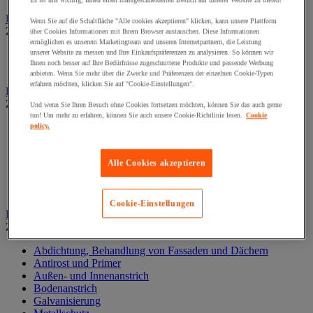
Es ist uns wichtig, Ihnen einen massgeschneiderten Besuch auf unserer Website zu bieten!
Elektrowerkzeug
Wenn Sie auf die Schaltfläche "Alle cookies akzeptieren" klicken, kann unsere Plattform
Zur gesamten Produktgruppe
über Cookies Informationen mit Ihrem Browser austauschen. Diese Informationen
ermöglichen es unserem Marketingteam und unseren Internetpartnern, die Leistung
unserer Website zu messen und Ihre Einkaufspräferenzen zu analysieren. So können wir
Elektrowerkzeug mit Kabel
Ihnen noch besser auf Ihre Bedürfnisse zugeschnittene Produkte und passende Werbung
Kabelloses Elektrowerkzeug
anbieten. Wenn Sie mehr über die Zwecke und Präferenzen der einzelnen Cookie-Typen
erfahren möchten, klicken Sie auf "Cookie-Einstellungen".
Kleben und Abdichten
Zur gesamten Produktgruppe
Und wenn Sie Ihren Besuch ohne Cookies fortsetzen möchten, können Sie das auch gerne
tun! Um mehr zu erfahren, können Sie auch unsere Cookie-Richtlinie lesen.
Cookie
Industrie- und Wartungskleber
policy.
Klebeband
Klebstoff und Dichtmasse zur Isolierung, Schalldämmung
Alle Cookies akzeptieren
und Abdichtung
Oberflächenbehandlung- und Reinigung
Zubehör zum Kleben und Abdichten
Cookie-Einstellungen
Lackieren und Beschichten
Zur gesamten Produktgruppe
Abdichtung, Behandlung von Fassaden und Dächern
Antirost und Primer
Außen- und Innenanstrich
Bodenanstrich
Galvanisierung