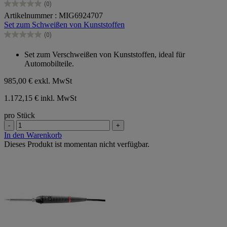
(0)
0.0
Artikelnummer : MIG6924707
von
Set zum Schweißen von Kunststoffen
5
Sternen.
(0)
0.0
von
Set zum Verschweißen von Kunststoffen, ideal für
5
Automobilteile.
Sternen.
985,00 €
exkl. MwSt
1.172,15 € inkl. MwSt
pro Stück
-
+
In den Warenkorb
Dieses Produkt ist momentan nicht verfügbar.