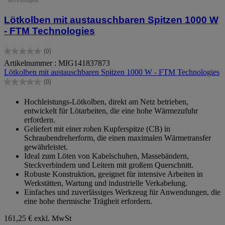
Lötkolben mit austauschbaren Spitzen 1000 W
- FTM Technologies
(0)
0.0
Artikelnummer : MIG141837873
von
Lötkolben mit austauschbaren Spitzen 1000 W - FTM Technologies
5
Sternen.
(0)
0.0
von
Hochleistungs-Lötkolben, direkt am Netz betrieben,
5
entwickelt für Lötarbeiten, die eine hohe Wärmezufuhr
Sternen.
erfordern.
Geliefert mit einer rohen Kupferspitze (CB) in
Schraubendreherform, die einen maximalen Wärmetransfer
gewährleistet.
Ideal zum Löten von Kabelschuhen, Massebändern,
Steckverbindern und Leitern mit großem Querschnitt.
Robuste Konstruktion, geeignet für intensive Arbeiten in
Werkstätten, Wartung und industrielle Verkabelung.
Einfaches und zuverlässiges Werkzeug für Anwendungen, die
eine hohe thermische Trägheit erfordern.
161,25 €
exkl. MwSt