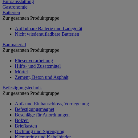
Büroausstattung
Gastronomie
Batterien
Zur gesamten Produktgruppe
Aufladbare Batterie und Ladegerät
Nicht wiederaufladbare Batterien
Baumaterial
Zur gesamten Produktgruppe
Fliesenverarbeitung
Hilfts- und Zusatzmittel
Mörtel
Zement, Beton und Asphalt
Befestigungstechnik
Zur gesamten Produktgruppe
Auf- und Einbauschloss, Verriegelung
Befestigungsmagnet
Beschläge für Anordnungen
Bolzen
Briefkasten
Dichtung und Sprengring
Klemmring und Kabelbinder