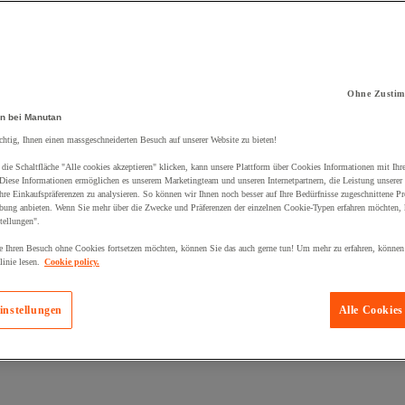
Ohne Zustim
kt zum Warenkorb hinzugefügt:
n bei Manutan
chtig, Ihnen einen massgeschneiderten Besuch auf unserer Website zu bieten!
die Schaltfläche "Alle cookies akzeptieren" klicken, kann unsere Plattform über Cookies Informationen mit Ih
 Diese Informationen ermöglichen es unserem Marketingteam und unseren Internetpartnern, die Leistung unserer
re Einkaufspräferenzen zu analysieren. So können wir Ihnen noch besser auf Ihre Bedürfnisse zugeschnittene P
bung anbieten. Wenn Sie mehr über die Zwecke und Präferenzen der einzelnen Cookie-Typen erfahren möchten, k
tellungen".
 Ihren Besuch ohne Cookies fortsetzen möchten, können Sie das auch gerne tun! Um mehr zu erfahren, können
inie lesen.
Cookie policy.
instellungen
Alle Cookies