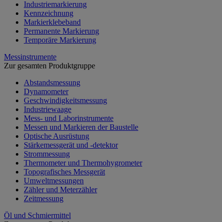
Industriemarkierung
Kennzeichnung
Markierklebeband
Permanente Markierung
Temporäre Markierung
Messinstrumente
Zur gesamten Produktgruppe
Abstandsmessung
Dynamometer
Geschwindigkeitsmessung
Industriewaage
Mess- und Laborinstrumente
Messen und Markieren der Baustelle
Optische Ausrüstung
Stärkemessgerät und -detektor
Strommessung
Thermometer und Thermohygrometer
Topografisches Messgerät
Umweltmessungen
Zähler und Meterzähler
Zeitmessung
Öl und Schmiermittel