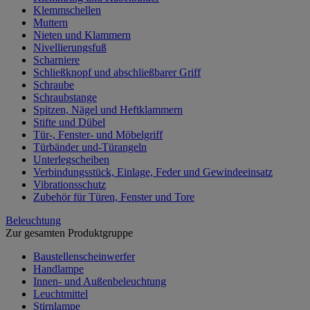
Klemmschellen
Muttern
Nieten und Klammern
Nivellierungsfuß
Scharniere
Schließknopf und abschließbarer Griff
Schraube
Schraubstange
Spitzen, Nägel und Heftklammern
Stifte und Dübel
Tür-, Fenster- und Möbelgriff
Türbänder und-Türangeln
Unterlegscheiben
Verbindungsstück, Einlage, Feder und Gewindeeinsatz
Vibrationsschutz
Zubehör für Türen, Fenster und Tore
Beleuchtung
Zur gesamten Produktgruppe
Baustellenscheinwerfer
Handlampe
Innen- und Außenbeleuchtung
Leuchtmittel
Stirnlampe