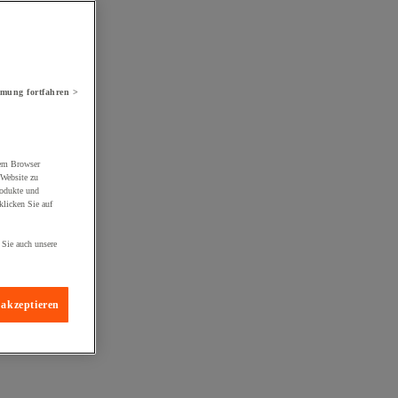
mung fortfahren >
rem Browser
 Website zu
rodukte und
licken Sie auf
 Sie auch unsere
 akzeptieren