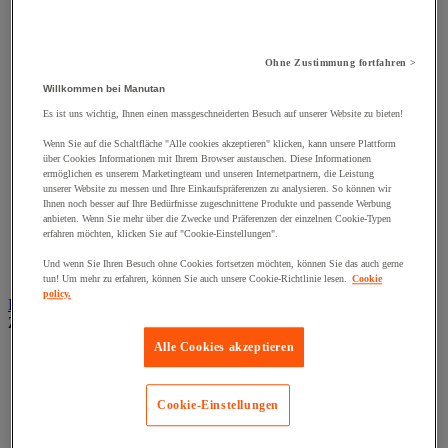
Klemmschellen
Muttern
Nieten und Klammern
Nivellierungsfuß
Ohne Zustimmung fortfahren >
Scharniere
Schließknopf und abschließbarer Griff
Willkommen bei Manutan
Schraube
Es ist uns wichtig, Ihnen einen massgeschneiderten Besuch auf unserer Website zu bieten!
Schraubstange
Spitzen, Nägel und Heftklammern
Wenn Sie auf die Schaltfläche "Alle cookies akzeptieren" klicken, kann unsere Plattform
über Cookies Informationen mit Ihrem Browser austauschen. Diese Informationen
Stifte und Dübel
ermöglichen es unserem Marketingteam und unseren Internetpartnern, die Leistung
Tür-, Fenster- und Möbelgriff
unserer Website zu messen und Ihre Einkaufspräferenzen zu analysieren. So können wir
Türbänder und-Türangeln
Ihnen noch besser auf Ihre Bedürfnisse zugeschnittene Produkte und passende Werbung
Unterlegscheiben
anbieten. Wenn Sie mehr über die Zwecke und Präferenzen der einzelnen Cookie-Typen
Verbindungsstück, Einlage, Feder und Gewindeeinsatz
erfahren möchten, klicken Sie auf "Cookie-Einstellungen".
Vibrationsschutz
Und wenn Sie Ihren Besuch ohne Cookies fortsetzen möchten, können Sie das auch gerne
Zubehör für Türen, Fenster und Tore
tun! Um mehr zu erfahren, können Sie auch unsere Cookie-Richtlinie lesen.
Cookie
policy.
Beleuchtung
Zur gesamten Produktgruppe
Alle Cookies akzeptieren
Baustellenscheinwerfer
Handlampe
Innen- und Außenbeleuchtung
Cookie-Einstellungen
Leuchtmittel
Stirnlampe
Taschenlampe