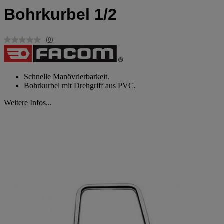
Bohrkurbel 1/2
(0)
Kein
Beurteilungswert.
Link
auf
derselben
Schnelle Manövrierbarkeit.
Seite.
Bohrkurbel mit Drehgriff aus PVC.
Weitere Infos...