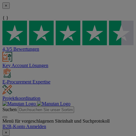
×
{ }
4,3/5 Bewertungen
Key Account Lösungen
E-Procurement Expertise
Projektkoordination
Suchen
Menü für vorgeschlagenen Siteinhalt und Suchprotokoll
B2B-Konto
Anmelden
×