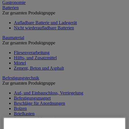
Gastronomie
Batterien
Zur gesamten Produktgruppe
Aufladbare Batterie und Ladegerät
Nicht wiederaufladbare Batterien
Baumaterial
Zur gesamten Produktgruppe
Fliesenverarbeitung
Hilfts- und Zusatzmittel
Mörtel
Zement, Beton und Asphalt
Befestigungstechnik
Zur gesamten Produktgruppe
Auf- und Einbauschloss, Verriegelung
Befestigungsmagnet
Beschläge für Anordnungen
Bolzen
Briefkasten
Dichtung und Sprengring
Klemmring und Kabelbinder