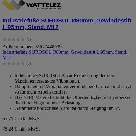
Industriefüße SUROSOL Ø80mm, Gewindestift
L 95mm, Stand. M12
(0)
0.0
Artikelnummer : MIG7448639
von
Industriefüße SUROSOL Ø80mm, Gewindestift L 95mm, Stand.
5
M12
Sternen.
(0)
0.0
von
Industriefuß SUROSOL® zur Reduzierung der von
5
Maschinen erzeugten Vibrationen.
Sternen.
Dämpft den mit Vibrationen verbundenen Lärm ab und sorgt
so für mehr Arbeitskomfort.
Das NBR-Material erhöht die Ölbeständigkeit und verbessert
die Durchbiegung unter Belastung.
Garantierte horizontale Stabilität durch Neigung um 5°.
65,75 €
exkl. MwSt
78,24 € inkl. MwSt