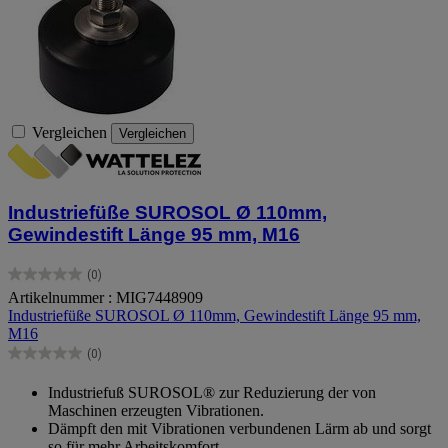
Vergleichen
Vergleichen
Industriefüße SUROSOL Ø 110mm,
Gewindestift Länge 95 mm, M16
(0)
0.0
Artikelnummer : MIG7448909
von
Industriefüße SUROSOL Ø 110mm, Gewindestift Länge 95 mm,
5
M16
Sternen.
(0)
0.0
von
Industriefuß SUROSOL® zur Reduzierung der von
5
Maschinen erzeugten Vibrationen.
Sternen.
Dämpft den mit Vibrationen verbundenen Lärm ab und sorgt
so für mehr Arbeitskomfort.