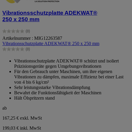
Vibrationsschutzplatte ADEKWAT®
250 x 250 mm
(0)
0.0
Artikelnummer : MIG12263587
von
Vibrationsschutzplatte ADEKWAT® 250 x 250 mm
5
Sternen.
(0)
0.0
von
Vibrationsschutzplatte ADEKWAT® schützt und isoliert
5
Präzisionsgeräte gegen Umgebungsvibrationen
Sternen.
Für den Gebrauch unter Maschinen, um ihre eigenen
Vibrationen zu dämpfen, maximale Effizienz bei einer Last
von 4 bis 6 kg/cm²
Sehr leistungsstarke Vibrationsdämpfung
Bewahrt die Funktionsfähigkeit der Maschinen
Hält Ölspritzern stand
ab
167,25 €
exkl. MwSt
199,03 € inkl. MwSt