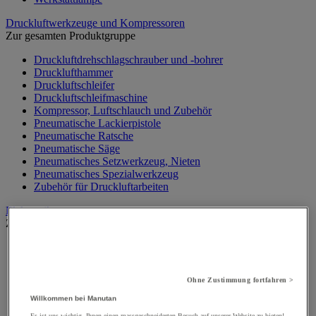
Druckluftwerkzeuge und Kompressoren
Zur gesamten Produktgruppe
Druckluftdrehschlagschrauber und -bohrer
Drucklufthammer
Druckluftschleifer
Druckluftschleifmaschine
Kompressor, Luftschlauch und Zubehör
Pneumatische Lackierpistole
Pneumatische Ratsche
Pneumatische Säge
Pneumatisches Setzwerkzeug, Nieten
Pneumatisches Spezialwerkzeug
Zubehör für Druckluftarbeiten
Elektronik
Zur gesamten Produktgruppe
Baterien, Ladegerät und Kabel
Kabel, Kabelanschluss- und Verlegung
Schaltschrank, Schaltkasten und Zubehör
Ohne Zustimmung fortfahren >
Steckdose und Schalter
Verlängerungskabel, Mehrfachsteckdose und Aufroller
Willkommen bei Manutan
Zubehör für Schaltkästen