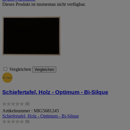
Dieses Produkt ist momentan nicht verfügbar.
Vergleichen
Vergleichen
Schiefertafel, Holz - Optimum - Bi-Silque
(0)
0.0
Artikelnummer : MIG5681245
von
Schiefertafel, Holz - Optimum - Bi-Silque
5
Sternen.
(0)
0.0
von