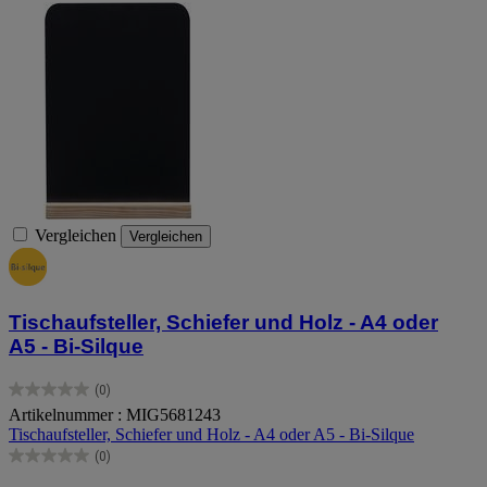
Vergleichen
Vergleichen
Tischaufsteller, Schiefer und Holz - A4 oder
A5 - Bi-Silque
(0)
0.0
Artikelnummer : MIG5681243
von
Tischaufsteller, Schiefer und Holz - A4 oder A5 - Bi-Silque
5
Sternen.
(0)
0.0
von