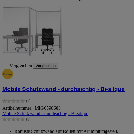
Vergleichen
Vergleichen
Mobile Schutzwand - durchsichtig - Bi-silque
(0)
0.0
Artikelnummer : MIG6598683
von
Mobile Schutzwand - durchsichtig - Bi-silque
5
Sternen.
(0)
0.0
von
Robuste Schutzwand auf Rollen mit Aluminiumgestell.
5