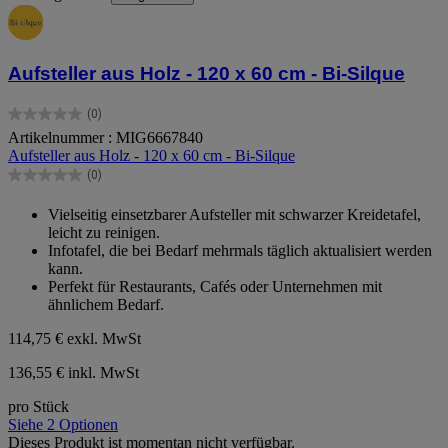
Aufsteller aus Holz - 120 x 60 cm - Bi-Silque
(0)
0.0
Artikelnummer : MIG6667840
von
Aufsteller aus Holz - 120 x 60 cm - Bi-Silque
5
Sternen.
(0)
0.0
von
Vielseitig einsetzbarer Aufsteller mit schwarzer Kreidetafel,
5
leicht zu reinigen.
Sternen.
Infotafel, die bei Bedarf mehrmals täglich aktualisiert werden
kann.
Perfekt für Restaurants, Cafés oder Unternehmen mit
ähnlichem Bedarf.
114,75 €
exkl. MwSt
136,55 € inkl. MwSt
pro Stück
Siehe 2 Optionen
Dieses Produkt ist momentan nicht verfügbar.