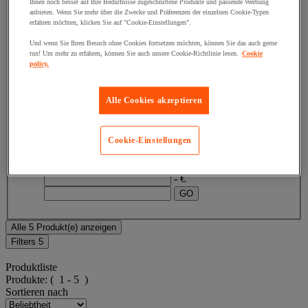
Ihnen noch besser auf Ihre Bedürfnisse zugeschnittene Produkte und passende Werbung
anbieten. Wenn Sie mehr über die Zwecke und Präferenzen der einzelnen Cookie-Typen
Facettenwert
Weniger als 100 €
(
2
)
Weniger als
erfahren möchten, klicken Sie auf "Cookie-Einstellungen".
100 €
(2)
Und wenn Sie Ihren Besuch ohne Cookies fortsetzen möchten, können Sie das auch gerne
tun! Um mehr zu erfahren, können Sie auch unsere Cookie-Richtlinie lesen.
Cookie
Facettenwert
Zwischen 100 € und 200 €
(
1
)
policy.
Zwischen 100 € und 200 €
(1)
Facettenwert
Zwischen 300 € und 400 €
(
1
)
Alle Cookies akzeptieren
Zwischen 300 € und 400 €
(1)
Facettenwert
Zwischen 400 € und 500 €
(
1
)
Cookie-Einstellungen
Zwischen 400 € und 500 €
(1)
Unterer Grenzwert
Oberer Grenzwert
€
- €
Alle 5 Produkt(e) anzeigen
Filters
5
Produktliste
Produkte:
( 1 - 5 )
Sortieren nach