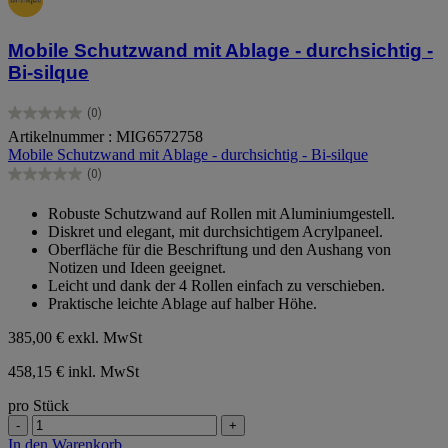
Mobile Schutzwand mit Ablage - durchsichtig -
Bi-silque
(0)
0.0
Artikelnummer : MIG6572758
von
Mobile Schutzwand mit Ablage - durchsichtig - Bi-silque
5
Sternen.
(0)
0.0
von
Robuste Schutzwand auf Rollen mit Aluminiumgestell.
5
Diskret und elegant, mit durchsichtigem Acrylpaneel.
Sternen.
Oberfläche für die Beschriftung und den Aushang von
Notizen und Ideen geeignet.
Leicht und dank der 4 Rollen einfach zu verschieben.
Praktische leichte Ablage auf halber Höhe.
385,00 €
exkl. MwSt
458,15 € inkl. MwSt
pro Stück
-
+
In den Warenkorb