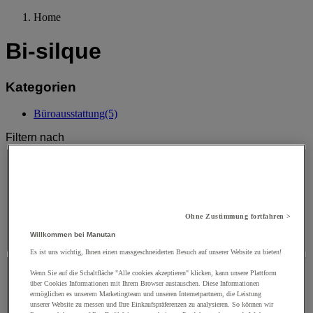
Home
Bi-silque
Kategorien
Büroausstattung
(5)
Filtern nach
MARKE
MARKE
Ohne Zustimmung fortfahren >
Facettenwert
Bi-Silque
(
5
)
Bi-Silque
(5)
Willkommen bei Manutan
Es ist uns wichtig, Ihnen einen massgeschneiderten Besuch auf unserer Website zu bieten!
PREIS
Wenn Sie auf die Schaltfläche "Alle cookies akzeptieren" klicken, kann unsere Plattform
über Cookies Informationen mit Ihrem Browser austauschen. Diese Informationen
PREIS
ermöglichen es unserem Marketingteam und unseren Internetpartnern, die Leistung
unserer Website zu messen und Ihre Einkaufspräferenzen zu analysieren. So können wir