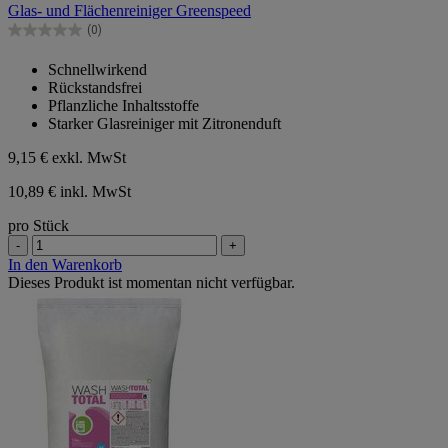
Glas- und Flächenreiniger Greenspeed
5
Sternen.
(0)
0.0
von
Schnellwirkend
5
Rückstandsfrei
Sternen.
Pflanzliche Inhaltsstoffe
Starker Glasreiniger mit Zitronenduft
9,15 €
exkl. MwSt
10,89 € inkl. MwSt
pro Stück
-
+
In den Warenkorb
Dieses Produkt ist momentan nicht verfügbar.