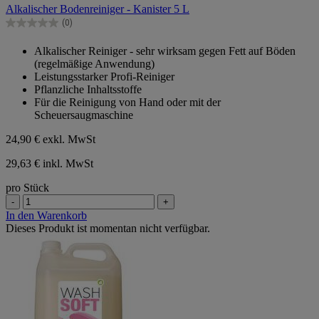
Alkalischer Bodenreiniger - Kanister 5 L
5
Sternen.
(0)
0.0
von
Alkalischer Reiniger - sehr wirksam gegen Fett auf Böden
5
(regelmäßige Anwendung)
Sternen.
Leistungsstarker Profi-Reiniger
Pflanzliche Inhaltsstoffe
Für die Reinigung von Hand oder mit der
Scheuersaugmaschine
24,90 €
exkl. MwSt
29,63 € inkl. MwSt
pro Stück
-
+
In den Warenkorb
Dieses Produkt ist momentan nicht verfügbar.