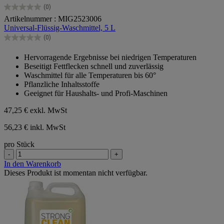
(0)
0.0
Artikelnummer : MIG2523006
von
Universal-Flüssig-Waschmittel, 5 L
5
Sternen.
(0)
0.0
von
Hervorragende Ergebnisse bei niedrigen Temperaturen
5
Beseitigt Fettflecken schnell und zuverlässig
Sternen.
Waschmittel für alle Temperaturen bis 60°
Pflanzliche Inhaltsstoffe
Geeignet für Haushalts- und Profi-Maschinen
47,25 €
exkl. MwSt
56,23 € inkl. MwSt
pro Stück
-
+
In den Warenkorb
Dieses Produkt ist momentan nicht verfügbar.