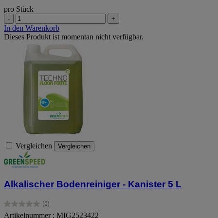
pro Stück
-
+
In den Warenkorb
Dieses Produkt ist momentan nicht verfügbar.
Vergleichen
Vergleichen
Alkalischer Bodenreiniger - Kanister 5 L
(0)
0.0
Artikelnummer : MIG2523422
von