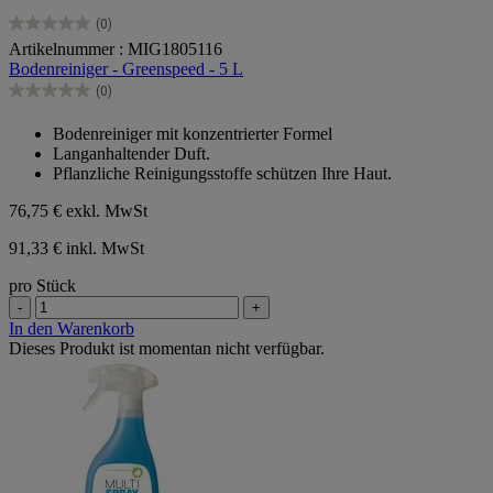
(0)
0.0
Artikelnummer : MIG1805116
von
Bodenreiniger - Greenspeed - 5 L
5
Sternen.
(0)
0.0
von
Bodenreiniger mit konzentrierter Formel
5
Langanhaltender Duft.
Sternen.
Pflanzliche Reinigungsstoffe schützen Ihre Haut.
76,75 €
exkl. MwSt
91,33 € inkl. MwSt
pro Stück
-
+
In den Warenkorb
Dieses Produkt ist momentan nicht verfügbar.