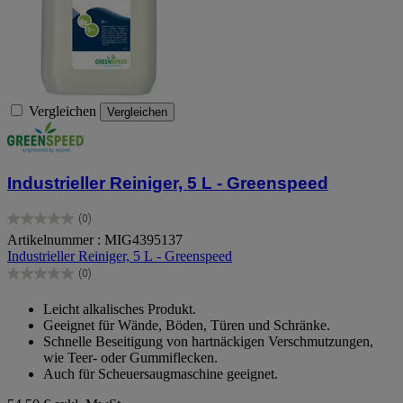
Vergleichen
Vergleichen
Industrieller Reiniger, 5 L - Greenspeed
(0)
0.0
Artikelnummer : MIG4395137
von
Industrieller Reiniger, 5 L - Greenspeed
5
Sternen.
(0)
0.0
von
Leicht alkalisches Produkt.
5
Geeignet für Wände, Böden, Türen und Schränke.
Sternen.
Schnelle Beseitigung von hartnäckigen Verschmutzungen,
wie Teer- oder Gummiflecken.
Auch für Scheuersaugmaschine geeignet.