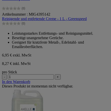
(0)
0.0
Artikelnummer : MIG4395142
von
Reinigende und entfettende Creme - 1 L - Greenspeed
5
Sternen.
(0)
0.0
von
Leistungsstarkes Entfettungs- und Reinigungsmittel.
5
Beseitigt unangenehme Gerüche.
Sternen.
Geeignet für kratzfeste Metall-, Edelstahl- und
Emailleoberflächen.
6,95 €
exkl. MwSt
8,27 € inkl. MwSt
pro Stück
-
+
In den Warenkorb
Dieses Produkt ist momentan nicht verfügbar.