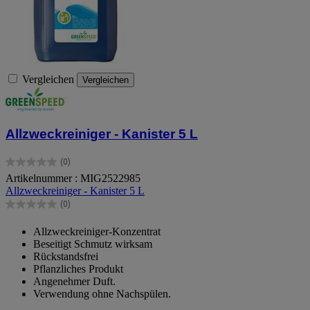
Vergleichen
Vergleichen
Allzweckreiniger - Kanister 5 L
(0)
0.0
Artikelnummer : MIG2522985
von
Allzweckreiniger - Kanister 5 L
5
Sternen.
(0)
0.0
von
Allzweckreiniger-Konzentrat
5
Beseitigt Schmutz wirksam
Sternen.
Rückstandsfrei
Pflanzliches Produkt
Angenehmer Duft.
Verwendung ohne Nachspülen.