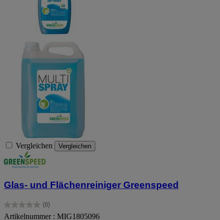
Vergleichen
Vergleichen
Glas- und Flächenreiniger Greenspeed
(0)
0.0
Artikelnummer : MIG1805096
von