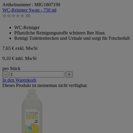
Artikelnummer : MIG1807199
von
WC-Reiniger Swan - 750 ml
5
Sternen.
(0)
0.0
von
WC-Reiniger
5
Pflanzliche Reinigungsstoffe schützen Ihre Haut.
Sternen.
Reinigt Toilettenbecken und Urinale und sorgt für Frischeduft
7,65 €
exkl. MwSt
9,10 € inkl. MwSt
pro Stück
-
+
In den Warenkorb
Dieses Produkt ist momentan nicht verfügbar.