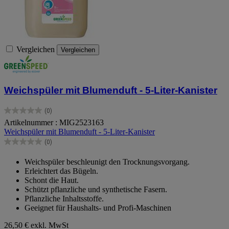
Vergleichen
Vergleichen
Weichspüler mit Blumenduft - 5-Liter-Kanister
(0)
0.0
Artikelnummer : MIG2523163
von
Weichspüler mit Blumenduft - 5-Liter-Kanister
5
Sternen.
(0)
0.0
von
Weichspüler beschleunigt den Trocknungsvorgang.
5
Erleichtert das Bügeln.
Sternen.
Schont die Haut.
Schützt pflanzliche und synthetische Fasern.
Pflanzliche Inhaltsstoffe.
Geeignet für Haushalts- und Profi-Maschinen
26,50 €
exkl. MwSt