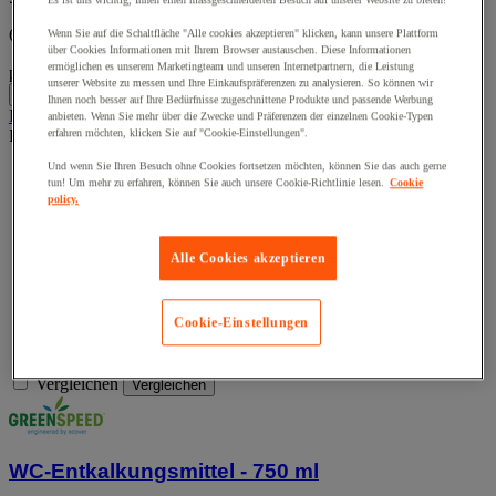
Es ist uns wichtig, Ihnen einen massgeschneiderten Besuch auf unserer Website zu bieten!
6,06 € inkl. MwSt
Wenn Sie auf die Schaltfläche "Alle cookies akzeptieren" klicken, kann unsere Plattform
über Cookies Informationen mit Ihrem Browser austauschen. Diese Informationen
ermöglichen es unserem Marketingteam und unseren Internetpartnern, die Leistung
pro Stück
unserer Website zu messen und Ihre Einkaufspräferenzen zu analysieren. So können wir
-
+
Ihnen noch besser auf Ihre Bedürfnisse zugeschnittene Produkte und passende Werbung
In den Warenkorb
anbieten. Wenn Sie mehr über die Zwecke und Präferenzen der einzelnen Cookie-Typen
Dieses Produkt ist momentan nicht verfügbar.
erfahren möchten, klicken Sie auf "Cookie-Einstellungen".
Und wenn Sie Ihren Besuch ohne Cookies fortsetzen möchten, können Sie das auch gerne
tun! Um mehr zu erfahren, können Sie auch unsere Cookie-Richtlinie lesen.
Cookie
policy.
Alle Cookies akzeptieren
Cookie-Einstellungen
Vergleichen
Vergleichen
WC-Entkalkungsmittel - 750 ml