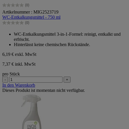
(0)
0.0
Artikelnummer : MIG2523719
von
WC-Entkalkungsmittel - 750 ml
5
Sternen.
(0)
0.0
von
WC-Entkalkungsmittel 3-in-1-Formel: reinigt, entkalkt und
5
erfrischt.
Sternen.
Hinterlässt keine chemischen Rückstände.
6,19 €
exkl. MwSt
7,37 € inkl. MwSt
pro Stück
-
+
In den Warenkorb
Dieses Produkt ist momentan nicht verfügbar.