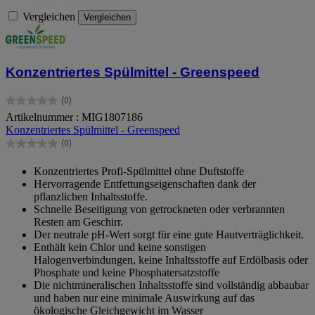
Vergleichen
Vergleichen
Konzentriertes Spülmittel - Greenspeed
(0)
0.0
Artikelnummer : MIG1807186
von
Konzentriertes Spülmittel - Greenspeed
5
Sternen.
(0)
0.0
von
Konzentriertes Profi-Spülmittel ohne Duftstoffe
5
Hervorragende Entfettungseigenschaften dank der
Sternen.
pflanzlichen Inhaltsstoffe.
Schnelle Beseitigung von getrockneten oder verbrannten
Resten am Geschirr.
Der neutrale pH-Wert sorgt für eine gute Hautverträglichkeit.
Enthält kein Chlor und keine sonstigen
Halogenverbindungen, keine Inhaltsstoffe auf Erdölbasis oder
Phosphate und keine Phosphatersatzstoffe
Die nichtmineralischen Inhaltsstoffe sind vollständig abbaubar
und haben nur eine minimale Auswirkung auf das
ökologische Gleichgewicht im Wasser