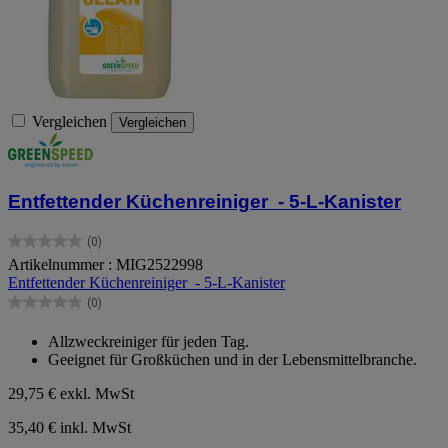
Vergleichen
Vergleichen
Entfettender Küchenreiniger - 5-L-Kanister
(0)
0.0
Artikelnummer : MIG2522998
von
Entfettender Küchenreiniger - 5-L-Kanister
5
Sternen.
(0)
0.0
von
Allzweckreiniger für jeden Tag.
5
Geeignet für Großküchen und in der Lebensmittelbranche.
Sternen.
29,75 €
exkl. MwSt
35,40 € inkl. MwSt