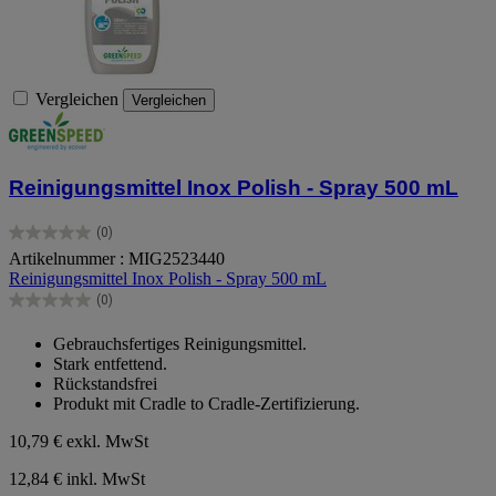
Vergleichen
Vergleichen
Reinigungsmittel Inox Polish - Spray 500 mL
(0)
0.0
Artikelnummer : MIG2523440
von
Reinigungsmittel Inox Polish - Spray 500 mL
5
Sternen.
(0)
0.0
von
Gebrauchsfertiges Reinigungsmittel.
5
Stark entfettend.
Sternen.
Rückstandsfrei
Produkt mit Cradle to Cradle-Zertifizierung.
10,79 €
exkl. MwSt
12,84 € inkl. MwSt