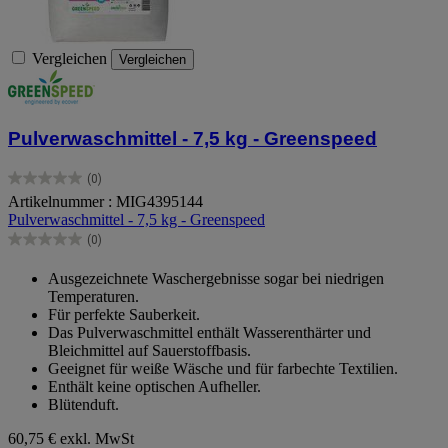
Vergleichen
Vergleichen
Pulverwaschmittel - 7,5 kg - Greenspeed
(0)
0.0
Artikelnummer : MIG4395144
von
Pulverwaschmittel - 7,5 kg - Greenspeed
5
Sternen.
(0)
0.0
von
Ausgezeichnete Waschergebnisse sogar bei niedrigen
5
Temperaturen.
Sternen.
Für perfekte Sauberkeit.
Das Pulverwaschmittel enthält Wasserenthärter und
Bleichmittel auf Sauerstoffbasis.
Geeignet für weiße Wäsche und für farbechte Textilien.
Enthält keine optischen Aufheller.
Blütenduft.
60,75 €
exkl. MwSt