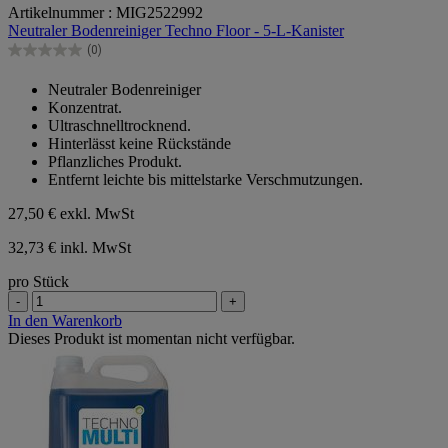
Artikelnummer : MIG2522992
von
Neutraler Bodenreiniger Techno Floor - 5-L-Kanister
5
Sternen.
(0)
0.0
von
Neutraler Bodenreiniger
5
Konzentrat.
Sternen.
Ultraschnelltrocknend.
Hinterlässt keine Rückstände
Pflanzliches Produkt.
Entfernt leichte bis mittelstarke Verschmutzungen.
27,50 €
exkl. MwSt
32,73 € inkl. MwSt
pro Stück
-
+
In den Warenkorb
Dieses Produkt ist momentan nicht verfügbar.