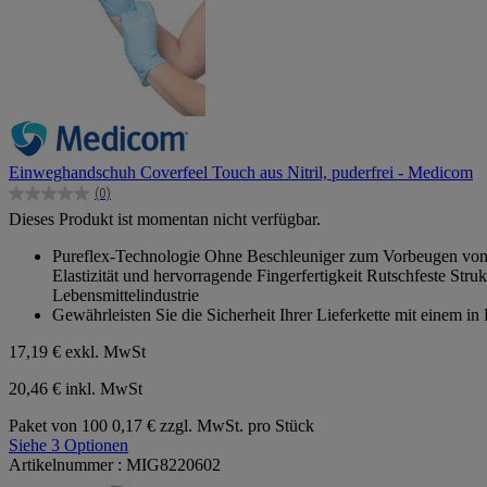
Einweghandschuh Coverfeel Touch aus Nitril, puderfrei - Medicom
(0)
0.0
Dieses Produkt ist momentan nicht verfügbar.
von
5
Pureflex-Technologie Ohne Beschleuniger zum Vorbeugen von T
Sternen.
Elastizität und hervorragende Fingerfertigkeit Rutschfeste St
Lebensmittelindustrie
Gewährleisten Sie die Sicherheit Ihrer Lieferkette mit einem i
17,19 €
exkl. MwSt
20,46 € inkl. MwSt
Paket von 100
0,17 € zzgl. MwSt. pro Stück
Siehe 3 Optionen
Artikelnummer : MIG8220602