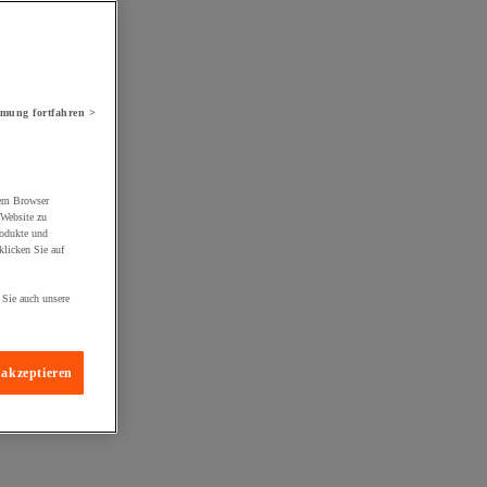
mung fortfahren >
rem Browser
 Website zu
rodukte und
licken Sie auf
 Sie auch unsere
 akzeptieren