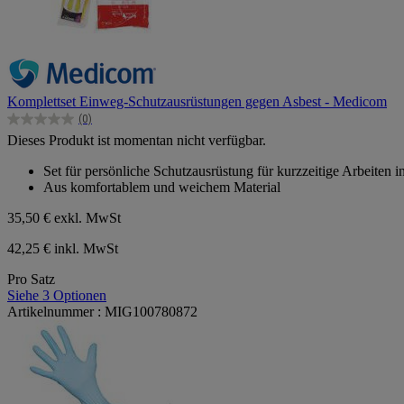
Komplettset Einweg-Schutzausrüstungen gegen Asbest - Medicom
(0)
0.0
Dieses Produkt ist momentan nicht verfügbar.
von
5
Set für persönliche Schutzausrüstung für kurzzeitige Arbeiten 
Sternen.
Aus komfortablem und weichem Material
35,50 €
exkl. MwSt
42,25 € inkl. MwSt
Pro Satz
Siehe 3 Optionen
Artikelnummer : MIG100780872