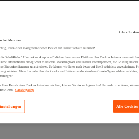
Ohne Zustim
kt zum Warenkorb hinzugefügt:
n bei Manutan
chtig, Ihnen einen massgeschneiderten Besuch auf unserer Website zu bieten!
die Schaltfläche "Alle cookies akzeptieren" klicken, kann unsere Plattform über Cookies Informationen mit Ih
 Diese Informationen ermöglichen es unserem Marketingteam und unseren Internetpartnern, die Leistung unserer
re Einkaufspräferenzen zu analysieren. So können wir Ihnen noch besser auf Ihre Bedürfnisse zugeschnittene P
bung anbieten. Wenn Sie mehr über die Zwecke und Präferenzen der einzelnen Cookie-Typen erfahren möchten, k
tellungen".
 Ihren Besuch ohne Cookies fortsetzen möchten, können Sie das auch gerne tun! Um mehr zu erfahren, können
inie lesen.
Cookie policy.
instellungen
Alle Cookies