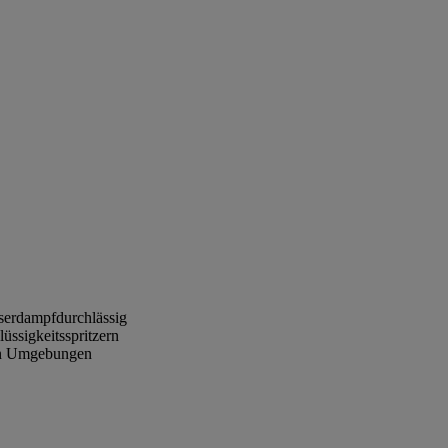
serdampfdurchlässig
üssigkeitsspritzern
gen Umgebungen