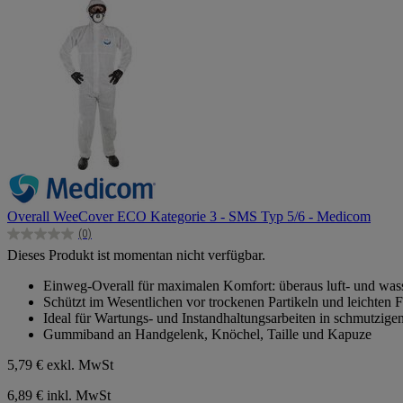
Overall WeeCover ECO Kategorie 3 - SMS Typ 5/6 - Medicom
(0)
0.0
Dieses Produkt ist momentan nicht verfügbar.
von
5
Einweg-Overall für maximalen Komfort: überaus luft- und was
Sternen.
Schützt im Wesentlichen vor trockenen Partikeln und leichten Fl
Ideal für Wartungs- und Instandhaltungsarbeiten in schmutzi
Gummiband an Handgelenk, Knöchel, Taille und Kapuze
5,79 €
exkl. MwSt
6,89 € inkl. MwSt