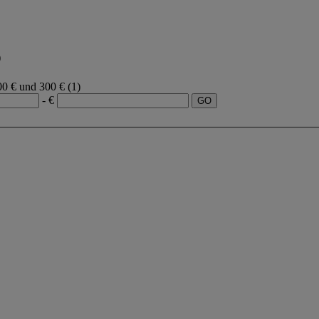
)
00 € und 300 €
(1)
- €