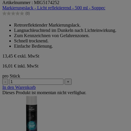
Artikelnummer : MIG5174252
von
Markierungslack - Licht reflektierend - 500 ml - Soppec
5
Sternen.
(0)
0.0
von
Retroreflektiender Markierungslack.
5
Langnachleuchtend im Dunkeln nach Lichteinwirkung.
Sternen.
Zum Kennzeichnen von Gefahrenzonen.
Schnell trocknend.
Einfache Bedienung.
13,45 €
exkl. MwSt
16,01 € inkl. MwSt
pro Stück
-
+
In den Warenkorb
Dieses Produkt ist momentan nicht verfügbar.