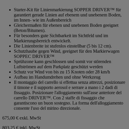
0.0
von
Starter-Kit für Linienmarkierung SOPPER DRIVER™ für
5
garantiert gerade Linien auf ebenem und unebenem Boden,
Sternen.
im Innen- wie im Außenbereich
Gleichermaßen für ebenen und unebenen Boden geeignet
(Beton/Bitumen).
Für besonders gute Sichtbarkeit im Sichtfeld und im
Markierungsbereich entwickelt.
Die Linienbreite ist stufenlos einstellbar (5 bis 12 cm).
Schutzhaube gegen Wind, geeignet für den Markierwagen
SOPPEC DRIVER™
Sprühzone kann geschlossen und somit vor störenden
Luftströmen auf dem Parkplatz geschützt werden
Schutz vor Wind von bis zu 15 Knoten oder 28 km/h
Aufbau im Handumdrehen und ohne Werkzeug
Il montaggio del carrello si effettua senza attrezzi, posizionare
il timone e il supporto aerosol e serrare a mano i 2 dadi di
fissaggio. Posizionare l'alloggiamento sull'asse anteriore del
carrello DRIVER™. Con 2 staffe di fissaggio che
garantiscono un buon sostegno. La forma dell'alloggiamento
consente l'uso del mirino direzionale.
675,00 €
exkl. MwSt
803,25 € inkl. MwSt