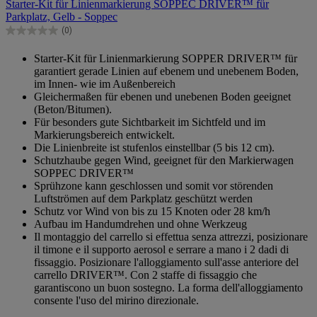
Starter-Kit für Linienmarkierung SOPPEC DRIVER™ für
5
Parkplatz, Gelb - Soppec
Sternen.
(0)
0.0
von
Starter-Kit für Linienmarkierung SOPPER DRIVER™ für
5
garantiert gerade Linien auf ebenem und unebenem Boden,
Sternen.
im Innen- wie im Außenbereich
Gleichermaßen für ebenen und unebenen Boden geeignet
(Beton/Bitumen).
Für besonders gute Sichtbarkeit im Sichtfeld und im
Markierungsbereich entwickelt.
Die Linienbreite ist stufenlos einstellbar (5 bis 12 cm).
Schutzhaube gegen Wind, geeignet für den Markierwagen
SOPPEC DRIVER™
Sprühzone kann geschlossen und somit vor störenden
Luftströmen auf dem Parkplatz geschützt werden
Schutz vor Wind von bis zu 15 Knoten oder 28 km/h
Aufbau im Handumdrehen und ohne Werkzeug
Il montaggio del carrello si effettua senza attrezzi, posizionare
il timone e il supporto aerosol e serrare a mano i 2 dadi di
fissaggio. Posizionare l'alloggiamento sull'asse anteriore del
carrello DRIVER™. Con 2 staffe di fissaggio che
garantiscono un buon sostegno. La forma dell'alloggiamento
consente l'uso del mirino direzionale.