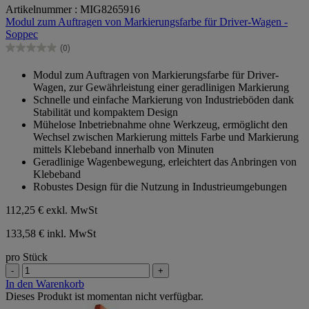
Artikelnummer : MIG8265916
von
Modul zum Auftragen von Markierungsfarbe für Driver-Wagen -
5
Soppec
Sternen.
(0)
0.0
von
Modul zum Auftragen von Markierungsfarbe für Driver-
5
Wagen, zur Gewährleistung einer geradlinigen Markierung
Sternen.
Schnelle und einfache Markierung von Industrieböden dank
Stabilität und kompaktem Design
Mühelose Inbetriebnahme ohne Werkzeug, ermöglicht den
Wechsel zwischen Markierung mittels Farbe und Markierung
mittels Klebeband innerhalb von Minuten
Geradlinige Wagenbewegung, erleichtert das Anbringen von
Klebeband
Robustes Design für die Nutzung in Industrieumgebungen
112,25 €
exkl. MwSt
133,58 € inkl. MwSt
pro Stück
-
+
In den Warenkorb
Dieses Produkt ist momentan nicht verfügbar.