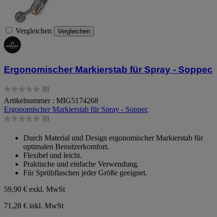
Vergleichen
Vergleichen
Ergonomischer Markierstab für Spray - Soppec
(0)
0.0
Artikelnummer : MIG5174268
von
Ergonomischer Markierstab für Spray - Soppec
5
Sternen.
(0)
0.0
von
Durch Material und Design ergonomischer Markierstab für
5
optimalen Benutzerkomfort.
Sternen.
Flexibel und leicht.
Praktische und einfache Verwendung.
Für Sprühflaschen jeder Größe geeignet.
59,90 €
exkl. MwSt
71,28 € inkl. MwSt