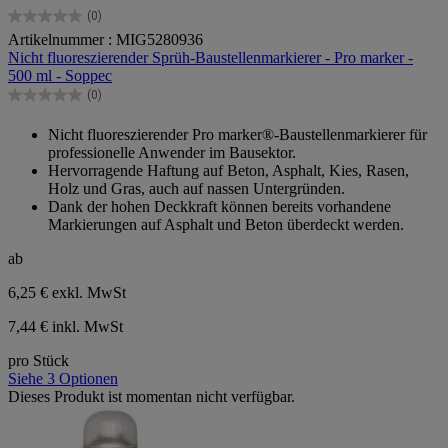
(0)
0.0
Artikelnummer : MIG5280936
von
Nicht fluoreszierender Sprüh-Baustellenmarkierer - Pro marker -
5
500 ml - Soppec
Sternen.
(0)
0.0
von
Nicht fluoreszierender Pro marker®-Baustellenmarkierer für
5
professionelle Anwender im Bausektor.
Sternen.
Hervorragende Haftung auf Beton, Asphalt, Kies, Rasen,
Holz und Gras, auch auf nassen Untergründen.
Dank der hohen Deckkraft können bereits vorhandene
Markierungen auf Asphalt und Beton überdeckt werden.
ab
6,25 €
exkl. MwSt
7,44 € inkl. MwSt
pro Stück
Siehe 3 Optionen
Dieses Produkt ist momentan nicht verfügbar.