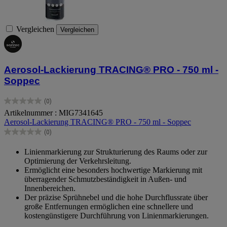
Vergleichen
Vergleichen
Aerosol-Lackierung TRACING® PRO - 750 ml -
Soppec
(0)
0.0
Artikelnummer : MIG7341645
von
Aerosol-Lackierung TRACING® PRO - 750 ml - Soppec
5
Sternen.
(0)
0.0
von
Linienmarkierung zur Strukturierung des Raums oder zur
5
Optimierung der Verkehrsleitung.
Sternen.
Ermöglicht eine besonders hochwertige Markierung mit
überragender Schmutzbeständigkeit in Außen- und
Innenbereichen.
Der präzise Sprühnebel und die hohe Durchflussrate über
große Entfernungen ermöglichen eine schnellere und
kostengünstigere Durchführung von Linienmarkierungen.