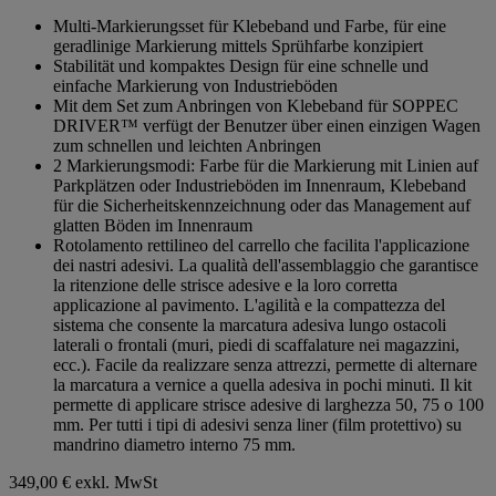
von
Multi-Markierungsset für Klebeband und Farbe, für eine
5
geradlinige Markierung mittels Sprühfarbe konzipiert
Sternen.
Stabilität und kompaktes Design für eine schnelle und
einfache Markierung von Industrieböden
Mit dem Set zum Anbringen von Klebeband für SOPPEC
DRIVER™ verfügt der Benutzer über einen einzigen Wagen
zum schnellen und leichten Anbringen
2 Markierungsmodi: Farbe für die Markierung mit Linien auf
Parkplätzen oder Industrieböden im Innenraum, Klebeband
für die Sicherheitskennzeichnung oder das Management auf
glatten Böden im Innenraum
Rotolamento rettilineo del carrello che facilita l'applicazione
dei nastri adesivi. La qualità dell'assemblaggio che garantisce
la ritenzione delle strisce adesive e la loro corretta
applicazione al pavimento. L'agilità e la compattezza del
sistema che consente la marcatura adesiva lungo ostacoli
laterali o frontali (muri, piedi di scaffalature nei magazzini,
ecc.). Facile da realizzare senza attrezzi, permette di alternare
la marcatura a vernice a quella adesiva in pochi minuti. Il kit
permette di applicare strisce adesive di larghezza 50, 75 o 100
mm. Per tutti i tipi di adesivi senza liner (film protettivo) su
mandrino diametro interno 75 mm.
349,00 €
exkl. MwSt