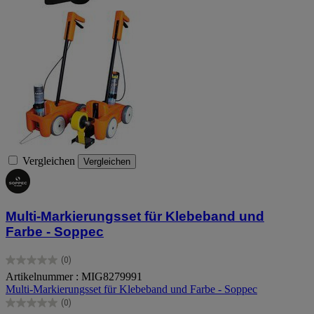
Vergleichen
Vergleichen
Multi-Markierungsset für Klebeband und
Farbe - Soppec
(0)
0.0
Artikelnummer : MIG8279991
von
Multi-Markierungsset für Klebeband und Farbe - Soppec
5
Sternen.
(0)
0.0