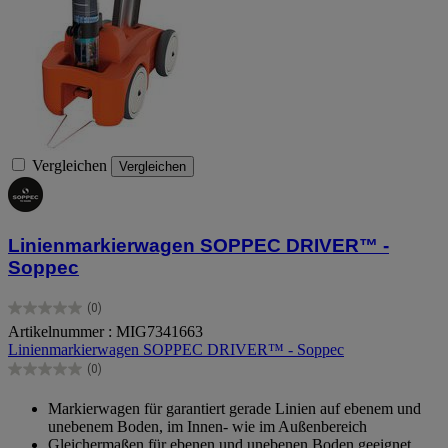
Vergleichen
Vergleichen
Linienmarkierwagen SOPPEC DRIVER™ -
Soppec
(0)
0.0
Artikelnummer : MIG7341663
von
Linienmarkierwagen SOPPEC DRIVER™ - Soppec
5
Sternen.
(0)
0.0
von
Markierwagen für garantiert gerade Linien auf ebenem und
5
unebenem Boden, im Innen- wie im Außenbereich
Sternen.
Gleichermaßen für ebenen und unebenen Boden geeignet