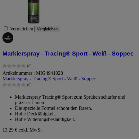
Vergleichen
Vergleichen
Markierspray - Tracing® Sport - Weiß - Soppec
(0)
0.0
Artikelnummer : MIG4941028
von
Markierspray - Tracing® Sport - Weiß - Soppec
5
Sternen.
(0)
0.0
von
Markierspray Tracing® Sport zum Sprühen scharfer und
5
präziser Linien.
Sternen.
Die spezielle Formel schont den Rasen.
Hohe Deckfähigkeit.
Hohe Witterungsbeständigkeit.
13,29 €
exkl. MwSt