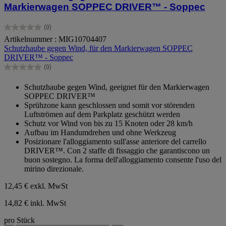
Markierwagen SOPPEC DRIVER™ - Soppec
(0)
0.0
Artikelnummer : MIG10704407
von
Schutzhaube gegen Wind, für den Markierwagen SOPPEC
5
DRIVER™ - Soppec
Sternen.
(0)
0.0
von
Schutzhaube gegen Wind, geeignet für den Markierwagen
5
SOPPEC DRIVER™
Sternen.
Sprühzone kann geschlossen und somit vor störenden
Luftströmen auf dem Parkplatz geschützt werden
Schutz vor Wind von bis zu 15 Knoten oder 28 km/h
Aufbau im Handumdrehen und ohne Werkzeug
Posizionare l'alloggiamento sull'asse anteriore del carrello
DRIVER™. Con 2 staffe di fissaggio che garantiscono un
buon sostegno. La forma dell'alloggiamento consente l'uso del
mirino direzionale.
12,45 €
exkl. MwSt
14,82 € inkl. MwSt
pro Stück