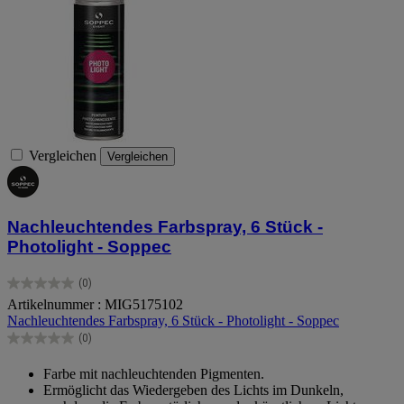
Vergleichen
Vergleichen
Nachleuchtendes Farbspray, 6 Stück -
Photolight - Soppec
(0)
0.0
Artikelnummer : MIG5175102
von
Nachleuchtendes Farbspray, 6 Stück - Photolight - Soppec
5
Sternen.
(0)
0.0
von
Farbe mit nachleuchtenden Pigmenten.
5
Ermöglicht das Wiedergeben des Lichts im Dunkeln,
Sternen.