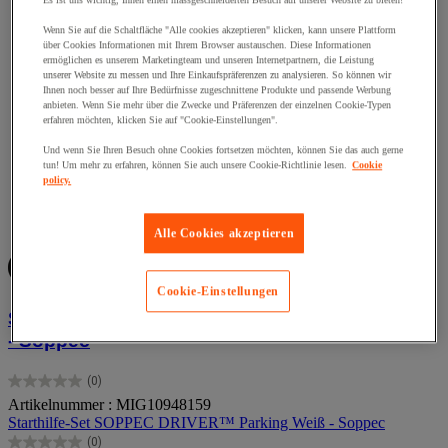
Es ist uns wichtig, Ihnen einen massgeschneiderten Besuch auf unserer Website zu bieten!
Wenn Sie auf die Schaltfläche "Alle cookies akzeptieren" klicken, kann unsere Plattform
über Cookies Informationen mit Ihrem Browser austauschen. Diese Informationen
ermöglichen es unserem Marketingteam und unseren Internetpartnern, die Leistung
unserer Website zu messen und Ihre Einkaufspräferenzen zu analysieren. So können wir
Ihnen noch besser auf Ihre Bedürfnisse zugeschnittene Produkte und passende Werbung
anbieten. Wenn Sie mehr über die Zwecke und Präferenzen der einzelnen Cookie-Typen
erfahren möchten, klicken Sie auf "Cookie-Einstellungen".
Und wenn Sie Ihren Besuch ohne Cookies fortsetzen möchten, können Sie das auch gerne
tun! Um mehr zu erfahren, können Sie auch unsere Cookie-Richtlinie lesen.
Cookie
policy.
Alle Cookies akzeptieren
Vergleichen
Vergleichen
Cookie-Einstellungen
Starthilfe-Set SOPPEC DRIVER™ Parking Weiß
- Soppec
(0)
0.0
Artikelnummer : MIG10948159
von
Starthilfe-Set SOPPEC DRIVER™ Parking Weiß - Soppec
5
Sternen.
(0)