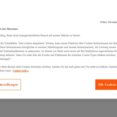
Ohne Zustim
n bei Manutan
kt zum Warenkorb hinzugefügt:
chtig, Ihnen einen massgeschneiderten Besuch auf unserer Website zu bieten!
die Schaltfläche "Alle cookies akzeptieren" klicken, kann unsere Plattform über Cookies Informationen mit Ih
 Diese Informationen ermöglichen es unserem Marketingteam und unseren Internetpartnern, die Leistung unserer
re Einkaufspräferenzen zu analysieren. So können wir Ihnen noch besser auf Ihre Bedürfnisse zugeschnittene P
bung anbieten. Wenn Sie mehr über die Zwecke und Präferenzen der einzelnen Cookie-Typen erfahren möchten, k
tellungen".
 Ihren Besuch ohne Cookies fortsetzen möchten, können Sie das auch gerne tun! Um mehr zu erfahren, können
inie lesen.
Cookie policy.
instellungen
Alle Cookies