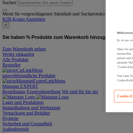
Suchen
Menü für vorgeschlagenen Siteinhalt und Suchprotokoll
B2B-Konto
Anmelden
×
Willkomme
Sie haben % Produkte zum Warenkorb hinzugefügt:
Produ
Es ist uns wi
Zum Warenkorb gehen
Wenn Sie auf 
Weiter einkaufen
austauschen.
messen und Ih
Alle Produkte
passende Wer
Bestseller
"Cookie-Eins
umweltfreundliche Produkte
Und wenn Sie
Cookie-Richtl
Manutan EXPERT
Bestellstatus
Expressbestellung
Wir sind für Sie da!
Cookie-E
Lager und Produktion
Instandhaltung und Werkzeuge
Verpackung und Behälter
Hygiene
Sicherheit und Gesundheit
Außenbereich