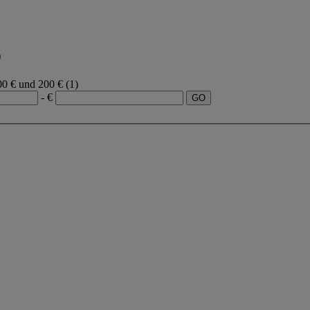
)
00 € und 200 €
(1)
- €