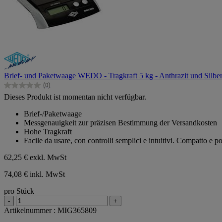
Brief- und Paketwaage WEDO - Tragkraft 5 kg - Anthrazit und Silbe
(0)
0.0
Dieses Produkt ist momentan nicht verfügbar.
von
5
Brief-/Paketwaage
Sternen.
Messgenauigkeit zur präzisen Bestimmung der Versandkosten
Hohe Tragkraft
Facile da usare, con controlli semplici e intuitivi. Compatto e por
62,25 €
exkl. MwSt
74,08 € inkl. MwSt
pro Stück
-
+
Artikelnummer : MIG365809