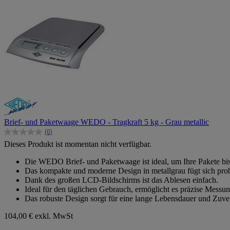
Brief- und Paketwaage WEDO - Tragkraft 5 kg - Grau metallic
(0)
0.0
Dieses Produkt ist momentan nicht verfügbar.
von
5
Die WEDO Brief- und Paketwaage ist ideal, um Ihre Pakete bis
Sternen.
Das kompakte und moderne Design in metallgrau fügt sich pro
Dank des großen LCD-Bildschirms ist das Ablesen einfach.
Ideal für den täglichen Gebrauch, ermöglicht es präzise Messu
Das robuste Design sorgt für eine lange Lebensdauer und Zuver
104,00 €
exkl. MwSt