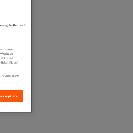
mung fortfahren >
rem Browser
 Website zu
rodukte und
licken Sie auf
 Sie auch unsere
 akzeptieren