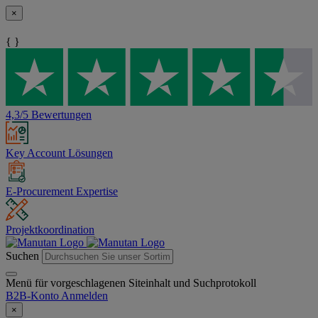
×
{ }
4,3/5 Bewertungen
Key Account Lösungen
E-Procurement Expertise
Projektkoordination
Suchen
Menü für vorgeschlagenen Siteinhalt und Suchprotokoll
B2B-Konto
Anmelden
×