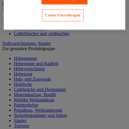
Heizung, Lufterfrischer und -entfeuchter
Zur gesamten Produktgruppe
Cookie-Einstellungen
Elektrische Heizung
Gasheizung
Kraftstoffheizung
Lufterfrischer und -entfeuchter
Hubvorrichtungen, Stapler
Zur gesamten Produktgruppe
Hebemagnet
Heberampe und Radkeil
Hebevorrichtung
Hebezeug
Hub- und Zugwinde
Hubtische
Ladebrücke und Dockrampe
Materialaufzug, Baulift
Mobiler Werkstattkran
Palettenheber
Portalkran, Werkstattportal
Sicherheitsständer und Stütze
Stapler
Traverse