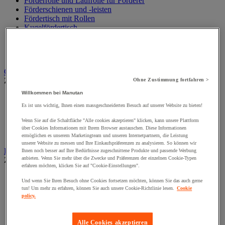
Förderrolle und Laufrolle für Förderer
Förderschienen und -leisten
Fördertisch mit Rollen
Kugelfördertisch
Motorbetriebener Bandbeförderer mit Rollen
Palettenbeförderer
Zubehör für Förderanlagen
Garderobe
Zur gesamten Produktgruppe
Ohne Zustimmung fortfahren >
Willkommen bei Manutan
Bänke und Zubehör für Garderobe
Schränke für IT Geräte und Post
Es ist uns wichtig, Ihnen einen massgeschneiderten Besuch auf unserer Website zu bieten!
Spezielle Schränke und Ablagen
Wenn Sie auf die Schaltfläche "Alle cookies akzeptieren" klicken, kann unsere Plattform
Spinde mit 1 Tür
über Cookies Informationen mit Ihrem Browser austauschen. Diese Informationen
Spinde mit mehreren Fächern
ermöglichen es unserem Marketingteam und unseren Internetpartnern, die Leistung
unserer Website zu messen und Ihre Einkaufspräferenzen zu analysieren. So können wir
Hallenbüros, Kabinen und Trennwände
Ihnen noch besser auf Ihre Bedürfnisse zugeschnittene Produkte und passende Werbung
anbieten. Wenn Sie mehr über die Zwecke und Präferenzen der einzelnen Cookie-Typen
Zur gesamten Produktgruppe
erfahren möchten, klicken Sie auf "Cookie-Einstellungen".
Hallenbüros, Kabinen
Und wenn Sie Ihren Besuch ohne Cookies fortsetzen möchten, können Sie das auch gerne
Lackierkabine
tun! Um mehr zu erfahren, können Sie auch unsere Cookie-Richtlinie lesen.
Cookie
Streifenvorhang
policy.
Werkstatttrennwand
Zubehör für Trennwände und Kabinen
Alle Cookies akzeptieren