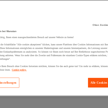
Ohne Zustim
kt zum Warenkorb hinzugefügt:
n bei Manutan
chtig, Ihnen einen massgeschneiderten Besuch auf unserer Website zu bieten!
die Schaltfläche "Alle cookies akzeptieren" klicken, kann unsere Plattform über Cookies Informationen mit Ih
 Diese Informationen ermöglichen es unserem Marketingteam und unseren Internetpartnern, die Leistung unserer
re Einkaufspräferenzen zu analysieren. So können wir Ihnen noch besser auf Ihre Bedürfnisse zugeschnittene P
bung anbieten. Wenn Sie mehr über die Zwecke und Präferenzen der einzelnen Cookie-Typen erfahren möchten, k
tellungen".
 Ihren Besuch ohne Cookies fortsetzen möchten, können Sie das auch gerne tun! Um mehr zu erfahren, können
inie lesen.
Cookie policy.
instellungen
Alle Cookies