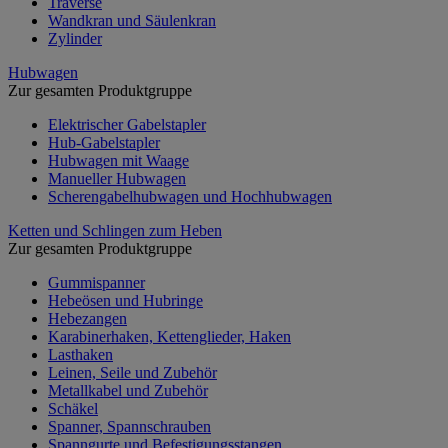
Traverse
Wandkran und Säulenkran
Zylinder
Hubwagen
Zur gesamten Produktgruppe
Elektrischer Gabelstapler
Hub-Gabelstapler
Hubwagen mit Waage
Manueller Hubwagen
Scherengabelhubwagen und Hochhubwagen
Ketten und Schlingen zum Heben
Zur gesamten Produktgruppe
Gummispanner
Hebeösen und Hubringe
Hebezangen
Karabinerhaken, Kettenglieder, Haken
Lasthaken
Leinen, Seile und Zubehör
Metallkabel und Zubehör
Schäkel
Spanner, Spannschrauben
Spanngurte und Befestigungsstangen