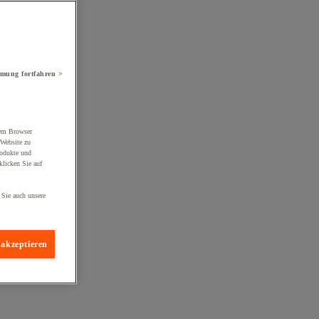
mung fortfahren >
rem Browser
 Website zu
rodukte und
licken Sie auf
 Sie auch unsere
 akzeptieren