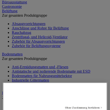
Büroausstattung
Gastronomie
Belüftung
Zur gesamten Produktgruppe
Absaugvorrichtungen
Anschlüsse und Rohre für Belüftung
Rauchabzug
Zentrifugal- und Helicoid-Ventilator
Zubehör für Absaugvorrichtungen
Zubehör für Belüftungssysteme
Bodenmatten
Zur gesamten Produktgruppe
Anti-Ermüdungsmatten und -Fliesen
Antistatische und isolierende Bodenmatte mit ESD
Bodenmatten für Nahrungsmittelsektor
Industrielle Gittermatten
Zubehör für Boden- und Gittermatten
Förderanlage
Zur gesamten Produktgruppe
Erweiterbarer und mobiler Fördertisch
Ohne Zustimmung fortfahren >