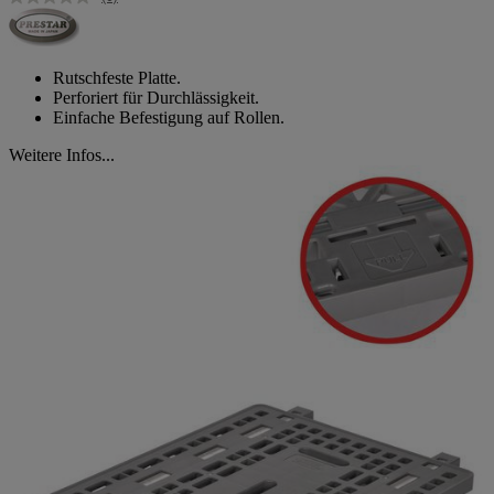
Kein
Beurteilungswert.
Link
auf
derselben
Rutschfeste Platte.
Seite.
Perforiert für Durchlässigkeit.
Einfache Befestigung auf Rollen.
Weitere Infos...