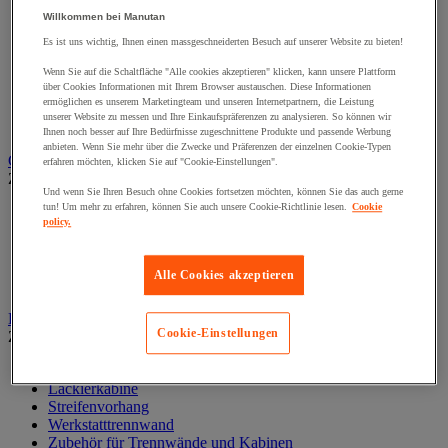
Förderkugel
Förderrolle und Laufrolle für Förderer
Willkommen bei Manutan
Förderschienen und -leisten
Es ist uns wichtig, Ihnen einen massgeschneiderten Besuch auf unserer Website zu bieten!
Fördertisch mit Rollen
Kugelfördertisch
Wenn Sie auf die Schaltfläche "Alle cookies akzeptieren" klicken, kann unsere Plattform
über Cookies Informationen mit Ihrem Browser austauschen. Diese Informationen
Motorbetriebener Bandbeförderer mit Rollen
ermöglichen es unserem Marketingteam und unseren Internetpartnern, die Leistung
Palettenbeförderer
unserer Website zu messen und Ihre Einkaufspräferenzen zu analysieren. So können wir
Zubehör für Förderanlagen
Ihnen noch besser auf Ihre Bedürfnisse zugeschnittene Produkte und passende Werbung
anbieten. Wenn Sie mehr über die Zwecke und Präferenzen der einzelnen Cookie-Typen
Garderobe
erfahren möchten, klicken Sie auf "Cookie-Einstellungen".
Zur gesamten Produktgruppe
Und wenn Sie Ihren Besuch ohne Cookies fortsetzen möchten, können Sie das auch gerne
tun! Um mehr zu erfahren, können Sie auch unsere Cookie-Richtlinie lesen.
Cookie
Bänke und Zubehör für Garderobe
policy.
Schränke für IT Geräte und Post
Spezielle Schränke und Ablagen
Spinde mit 1 Tür
Alle Cookies akzeptieren
Spinde mit mehreren Fächern
Hallenbüros, Kabinen und Trennwände
Cookie-Einstellungen
Zur gesamten Produktgruppe
Hallenbüros, Kabinen
Lackierkabine
Streifenvorhang
Werkstatttrennwand
Zubehör für Trennwände und Kabinen