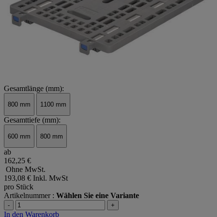
Gesamtlänge (mm):
800 mm
1100 mm
Gesamttiefe (mm):
600 mm
800 mm
ab
162,25 €
Ohne MwSt.
193,08 €
Inkl. MwSt
pro Stück
Artikelnummer :
Wählen Sie eine Variante
-
+
In den Warenkorb