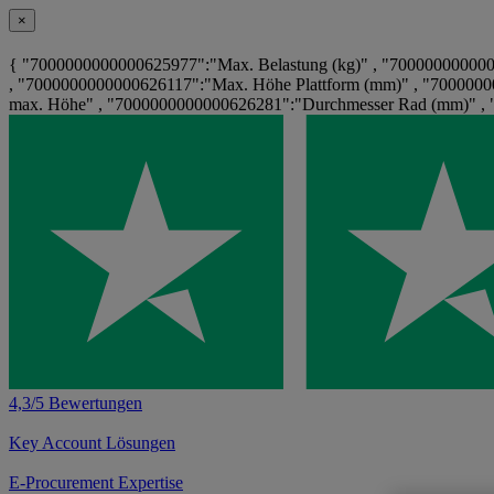
×
{ "7000000000000625977":"Max. Belastung (kg)" , "70000000000
, "7000000000000626117":"Max. Höhe Plattform (mm)" , "70000000
max. Höhe" , "7000000000000626281":"Durchmesser Rad (mm)" , 
4,3/5 Bewertungen
Key Account Lösungen
E-Procurement Expertise