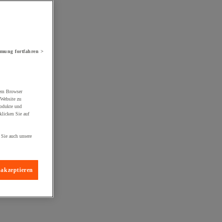
mung fortfahren >
rem Browser
 Website zu
rodukte und
licken Sie auf
 Sie auch unsere
 akzeptieren