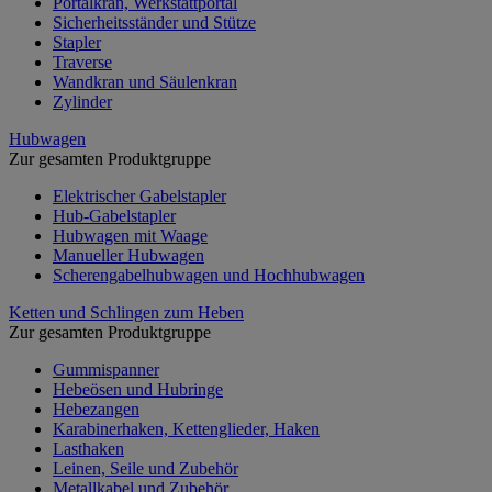
Portalkran, Werkstattportal
Sicherheitsständer und Stütze
Stapler
Traverse
Wandkran und Säulenkran
Zylinder
Hubwagen
Zur gesamten Produktgruppe
Elektrischer Gabelstapler
Hub-Gabelstapler
Hubwagen mit Waage
Manueller Hubwagen
Scherengabelhubwagen und Hochhubwagen
Ketten und Schlingen zum Heben
Zur gesamten Produktgruppe
Gummispanner
Hebeösen und Hubringe
Hebezangen
Karabinerhaken, Kettenglieder, Haken
Lasthaken
Leinen, Seile und Zubehör
Metallkabel und Zubehör