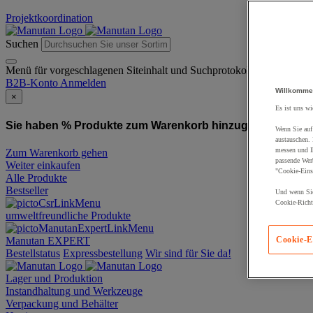
Projektkoordination
Suchen
Menü für vorgeschlagenen Siteinhalt und Suchprotokoll
B2B-Konto
Anmelden
Willkomme
×
Es ist uns wi
Sie haben % Produkte zum Warenkorb hinzugefügt:
Produ
Wenn Sie auf 
austauschen.
messen und Ih
Zum Warenkorb gehen
passende Wer
Weiter einkaufen
"Cookie-Eins
Alle Produkte
Bestseller
Und wenn Sie
Cookie-Richtl
umweltfreundliche Produkte
Manutan EXPERT
Cookie-E
Bestellstatus
Expressbestellung
Wir sind für Sie da!
Lager und Produktion
Instandhaltung und Werkzeuge
Verpackung und Behälter