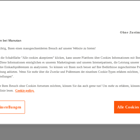
Ohne Zustim
n bei Manutan
chtig, Ihnen einen massgeschneiderten Besuch auf unserer Website zu bieten!
kt zum Warenkorb hinzugefügt:
die Schaltfläche "Alle cookies akzeptieren" klicken, kann unsere Plattform über Cookies Informationen mit Ih
 Diese Informationen ermöglichen es unserem Marketingteam und unseren Internetpartnern, die Leistung unserer
re Einkaufspräferenzen zu analysieren. So können wir Ihnen noch besser auf Ihre Bedürfnisse zugeschnittene P
bung anbieten. Wenn Sie mehr über die Zwecke und Präferenzen der einzelnen Cookie-Typen erfahren möchten, k
tellungen".
 Ihren Besuch ohne Cookies fortsetzen möchten, können Sie das auch gerne tun! Um mehr zu erfahren, können
inie lesen.
Cookie policy.
instellungen
Alle Cookies