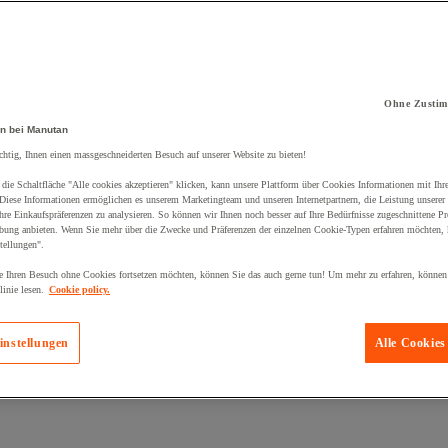
Ohne Zustim
n bei Manutan
kt zum Warenkorb hinzugefügt:
chtig, Ihnen einen massgeschneiderten Besuch auf unserer Website zu bieten!
die Schaltfläche "Alle cookies akzeptieren" klicken, kann unsere Plattform über Cookies Informationen mit Ih
 Diese Informationen ermöglichen es unserem Marketingteam und unseren Internetpartnern, die Leistung unserer
re Einkaufspräferenzen zu analysieren. So können wir Ihnen noch besser auf Ihre Bedürfnisse zugeschnittene P
bung anbieten. Wenn Sie mehr über die Zwecke und Präferenzen der einzelnen Cookie-Typen erfahren möchten, k
tellungen".
 Ihren Besuch ohne Cookies fortsetzen möchten, können Sie das auch gerne tun! Um mehr zu erfahren, können
inie lesen.
Cookie policy.
instellungen
Alle Cookies