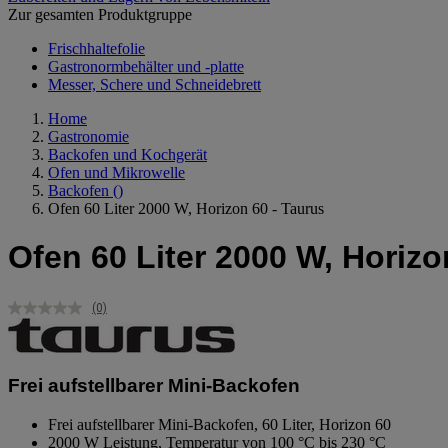
Zur gesamten Produktgruppe
Frischhaltefolie
Gastronormbehälter und -platte
Messer, Schere und Schneidebrett
Home
Gastronomie
Backofen und Kochgerät
Ofen und Mikrowelle
Backofen
()
Ofen 60 Liter 2000 W, Horizon 60 - Taurus
Ofen 60 Liter 2000 W, Horizo
(0)
Kein
Beurteilungswert.
Link
auf
derselben
Frei aufstellbarer Mini-Backofen
Seite.
Frei aufstellbarer Mini-Backofen, 60 Liter, Horizon 60
2000 W Leistung, Temperatur von 100 °C bis 230 °C