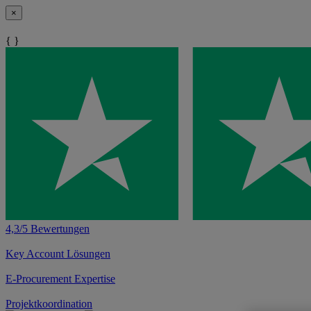
×
{ }
4,3/5 Bewertungen
Key Account Lösungen
E-Procurement Expertise
Projektkoordination