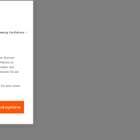
mung fortfahren >
rem Browser
 Website zu
rodukte und
licken Sie auf
 Sie auch unsere
 akzeptieren