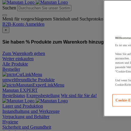
Suchen
Menü für vorgeschlagenen Siteinhalt und Suchprotokoll
B2B-Konto
Anmelden
×
Willkomme
Sie haben % Produkte zum Warenkorb hinzugefügt:
Produ
Es ist uns wi
Zum Warenkorb gehen
Wenn Sie auf 
Weiter einkaufen
austauschen.
messen und Ih
Alle Produkte
passende Wer
Bestseller
"Cookie-Eins
umweltfreundliche Produkte
Und wenn Sie
Cookie-Richtl
Manutan EXPERT
Bestellstatus
Expressbestellung
Wir sind für Sie da!
Cookie-E
Lager und Produktion
Instandhaltung und Werkzeuge
Verpackung und Behälter
Hygiene
Sicherheit und Gesundheit