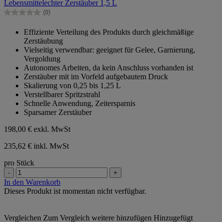
Lebensmittelechter Zerstäuber 1,5 L
5
Sternen.
(0)
0.0
von
Effiziente Verteilung des Produkts durch gleichmäßige
5
Zerstäubung
Sternen.
Vielseitig verwendbar: geeignet für Gelee, Garnierung,
Vergoldung
Autonomes Arbeiten, da kein Anschluss vorhanden ist
Zerstäuber mit im Vorfeld aufgebautem Druck
Skalierung von 0,25 bis 1,25 L
Verstellbarer Spritzstrahl
Schnelle Anwendung, Zeitersparnis
Sparsamer Zerstäuber
198,00 €
exkl. MwSt
235,62 € inkl. MwSt
pro Stück
-
+
In den Warenkorb
Dieses Produkt ist momentan nicht verfügbar.
Vergleichen
Zum Vergleich weitere hinzufügen
Hinzugefügt