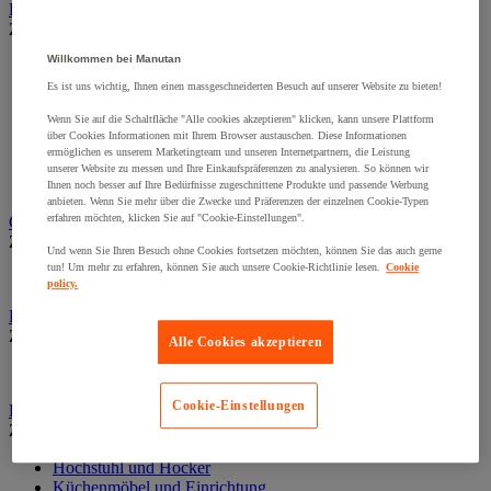
Backofen und Kochgerät
Zur gesamten Produktgruppe
Willkommen bei Manutan
Barbecue und Zubehör
Drehspieß, Grill und Grillplatte
Es ist uns wichtig, Ihnen einen massgeschneiderten Besuch auf unserer Website zu bieten!
Fondue
Wenn Sie auf die Schaltfläche "Alle cookies akzeptieren" klicken, kann unsere Plattform
Grill, Plancha
über Cookies Informationen mit Ihrem Browser austauschen. Diese Informationen
Herd und Herdplatte
ermöglichen es unserem Marketingteam und unseren Internetpartnern, die Leistung
Kochgerät für Eier, Reis und Nudeln
unserer Website zu messen und Ihre Einkaufspräferenzen zu analysieren. So können wir
Ofen und Mikrowelle
Ihnen noch besser auf Ihre Bedürfnisse zugeschnittene Produkte und passende Werbung
anbieten. Wenn Sie mehr über die Zwecke und Präferenzen der einzelnen Cookie-Typen
erfahren möchten, klicken Sie auf "Cookie-Einstellungen".
Catering-Gerät
Zur gesamten Produktgruppe
Und wenn Sie Ihren Besuch ohne Cookies fortsetzen möchten, können Sie das auch gerne
tun! Um mehr zu erfahren, können Sie auch unsere Cookie-Richtlinie lesen.
Cookie
Fritteuse
policy.
Deko für Gastronomiebereiche
Zur gesamten Produktgruppe
Alle Cookies akzeptieren
Beleuchtung
Cookie-Einstellungen
Einrichtung und Möbel für Restaurant und Empfang
Zur gesamten Produktgruppe
Hochstuhl und Hocker
Küchenmöbel und Einrichtung