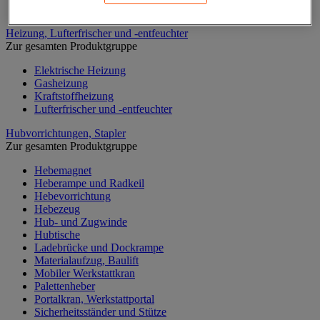
Zubehör für Trennwände und Kabinen
Heizung, Lufterfrischer und -entfeuchter
Zur gesamten Produktgruppe
Elektrische Heizung
Gasheizung
Kraftstoffheizung
Lufterfrischer und -entfeuchter
Hubvorrichtungen, Stapler
Zur gesamten Produktgruppe
Hebemagnet
Heberampe und Radkeil
Hebevorrichtung
Hebezeug
Hub- und Zugwinde
Hubtische
Ladebrücke und Dockrampe
Materialaufzug, Baulift
Mobiler Werkstattkran
Palettenheber
Portalkran, Werkstattportal
Sicherheitsständer und Stütze