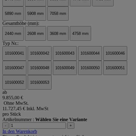
5890 mm
5908 mm
7058 mm
Gesamthöhe (mm):
2440 mm
2608 mm
3608 mm
4758 mm
Typ Nr.:
101600041
101600042
101600043
101600044
101600046
101600047
101600048
101600049
101600050
101600051
101600052
101600053
ab
9.855,00 €
Ohne MwSt.
11.727,45 €
Inkl. MwSt
pro Stück
Artikelnummer :
Wählen Sie eine Variante
-
+
In den Warenkorb