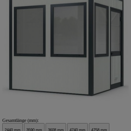
Gesamtlänge (mm):
2440 mm
3590 mm
3608 mm
4740 mm
4758 mm