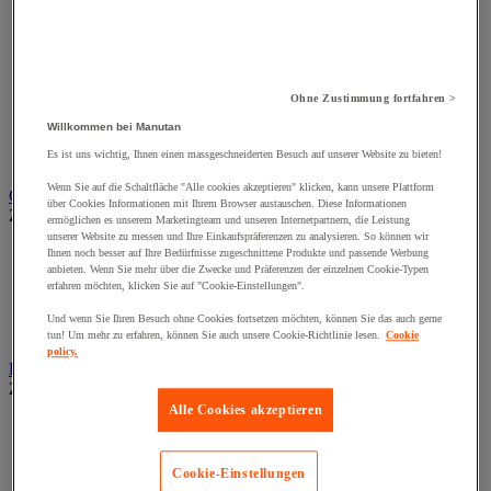
Erweiterbarer und mobiler Fördertisch
Förderkugel
Förderrolle und Laufrolle für Förderer
Förderschienen und -leisten
Fördertisch mit Rollen
Kugelfördertisch
Ohne Zustimmung fortfahren >
Motorbetriebener Bandbeförderer mit Rollen
Willkommen bei Manutan
Palettenbeförderer
Es ist uns wichtig, Ihnen einen massgeschneiderten Besuch auf unserer Website zu bieten!
Zubehör für Förderanlagen
Wenn Sie auf die Schaltfläche "Alle cookies akzeptieren" klicken, kann unsere Plattform
Garderobe
über Cookies Informationen mit Ihrem Browser austauschen. Diese Informationen
Zur gesamten Produktgruppe
ermöglichen es unserem Marketingteam und unseren Internetpartnern, die Leistung
unserer Website zu messen und Ihre Einkaufspräferenzen zu analysieren. So können wir
Bänke und Zubehör für Garderobe
Ihnen noch besser auf Ihre Bedürfnisse zugeschnittene Produkte und passende Werbung
Schränke für IT Geräte und Post
anbieten. Wenn Sie mehr über die Zwecke und Präferenzen der einzelnen Cookie-Typen
erfahren möchten, klicken Sie auf "Cookie-Einstellungen".
Spezielle Schränke und Ablagen
Spinde mit 1 Tür
Und wenn Sie Ihren Besuch ohne Cookies fortsetzen möchten, können Sie das auch gerne
Spinde mit mehreren Fächern
tun! Um mehr zu erfahren, können Sie auch unsere Cookie-Richtlinie lesen.
Cookie
policy.
Hallenbüros, Kabinen und Trennwände
Zur gesamten Produktgruppe
Alle Cookies akzeptieren
Hallenbüros, Kabinen
Lackierkabine
Streifenvorhang
Cookie-Einstellungen
Werkstatttrennwand