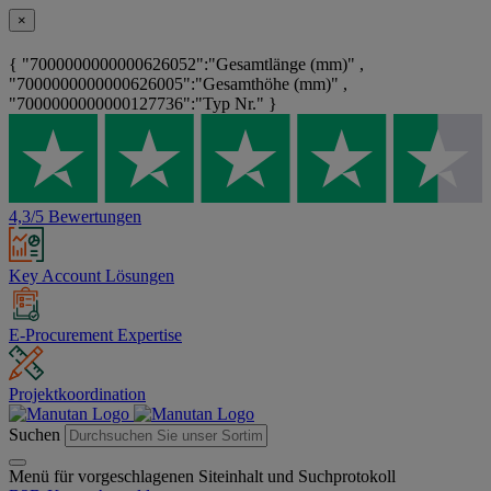
×
{ "7000000000000626052":"Gesamtlänge (mm)" ,
"7000000000000626005":"Gesamthöhe (mm)" ,
"7000000000000127736":"Typ Nr." }
4,3/5 Bewertungen
Key Account Lösungen
E-Procurement Expertise
Projektkoordination
Suchen
Menü für vorgeschlagenen Siteinhalt und Suchprotokoll