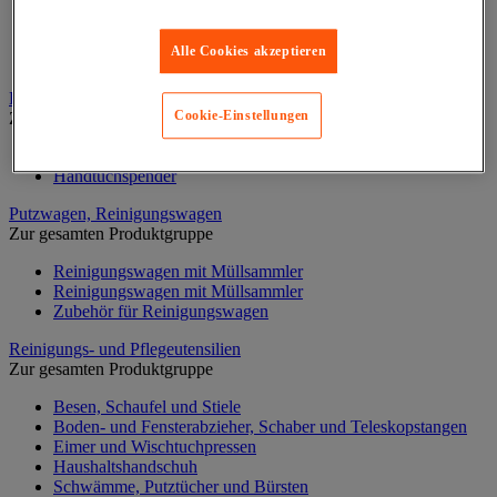
Abroller, Spender und Halter für Tücher
Reinigungstücher auf Rollen
Alle Cookies akzeptieren
Textil- und Vliestücher
Papiertücher und Papiertuchspender
Cookie-Einstellungen
Zur gesamten Produktgruppe
Handtücher Rollen und Einzeltücher
Handtuchspender
Putzwagen, Reinigungswagen
Zur gesamten Produktgruppe
Reinigungswagen mit Müllsammler
Reinigungswagen mit Müllsammler
Zubehör für Reinigungswagen
Reinigungs- und Pflegeutensilien
Zur gesamten Produktgruppe
Besen, Schaufel und Stiele
Boden- und Fensterabzieher, Schaber und Teleskopstangen
Eimer und Wischtuchpressen
Haushaltshandschuh
Schwämme, Putztücher und Bürsten