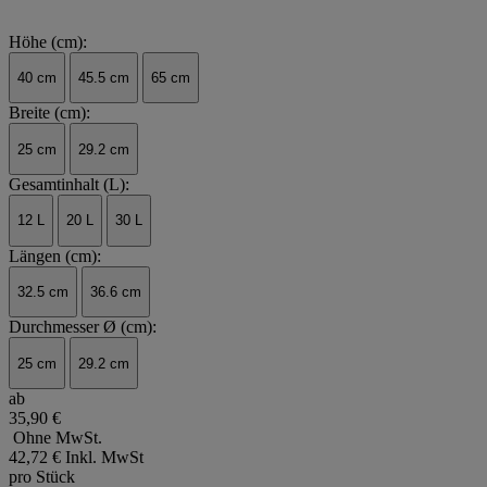
Höhe (cm):
40 cm
45.5 cm
65 cm
Breite (cm):
25 cm
29.2 cm
Gesamtinhalt (L):
12 L
20 L
30 L
Längen (cm):
32.5 cm
36.6 cm
Durchmesser Ø (cm):
25 cm
29.2 cm
ab
35,90 €
Ohne MwSt.
42,72 €
Inkl. MwSt
pro Stück