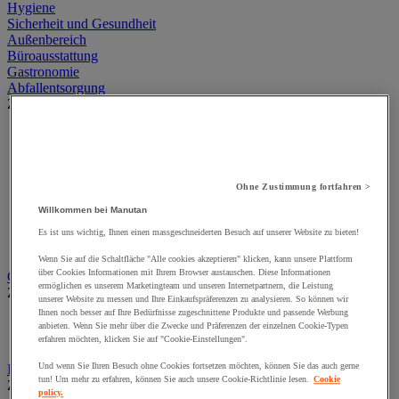
Hygiene
Sicherheit und Gesundheit
Außenbereich
Büroausstattung
Gastronomie
Abfallentsorgung
Zur gesamten Produktgruppe
Abfallbehälter für den Innen- und Außenbereich
Abfallbehälter zur Mülltrennung für den Innenbereich
Aschenbecher
Big Bag
Ohne Zustimmung fortfahren >
Container, Kippbehälter und Zubehör
Willkommen bei Manutan
Müllbeutel
Müllbeutelhalter
Es ist uns wichtig, Ihnen einen massgeschneiderten Besuch auf unserer Website zu bieten!
Sortierbehälter und Außencontainer
Wenn Sie auf die Schaltfläche "Alle cookies akzeptieren" klicken, kann unsere Plattform
über Cookies Informationen mit Ihrem Browser austauschen. Diese Informationen
Geräte und Produkte zur Insektenbekämpfung
ermöglichen es unserem Marketingteam und unseren Internetpartnern, die Leistung
Zur gesamten Produktgruppe
unserer Website zu messen und Ihre Einkaufspräferenzen zu analysieren. So können wir
Ihnen noch besser auf Ihre Bedürfnisse zugeschnittene Produkte und passende Werbung
Insektenvernichter
anbieten. Wenn Sie mehr über die Zwecke und Präferenzen der einzelnen Cookie-Typen
Insektizid für fliegende Insekten
erfahren möchten, klicken Sie auf "Cookie-Einstellungen".
Und wenn Sie Ihren Besuch ohne Cookies fortsetzen möchten, können Sie das auch gerne
Industriellen Reinigung
tun! Um mehr zu erfahren, können Sie auch unsere Cookie-Richtlinie lesen.
Cookie
Zur gesamten Produktgruppe
policy.