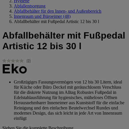
Hygiene
Abfallentsorgung
Abfallbehälter für den Innen- und Außenbereich
Innenraum und Büroeimer
(48)
Abfallbehälter mit Fußpedal Artistic 12 bis 30 l
Abfallbehälter mit Fußpedal
Artistic 12 bis 30 l
(0)
Kein
Beurteilungswert.
Link
auf
derselben
Großzügiges Fassungsvermögen von 12 bis 30 Litern, ideal
Seite.
für Küche oder Büro Deckel mit geräuschlosem Verschluss
für die diskrete Nutzung im Alltag Robustes Fußpedal in
Edelstahlausführung für hygienisches, müheloses Öffnen
Herausnehmbarer Inneneimer aus Kunststoff für die einfache
Reinigung und den einfachen Beutelwechsel Rundes und
modernes Design, das sich leicht in jede Art von Innenraum
einfügt
Siehen Sie die komplette Beschreibung