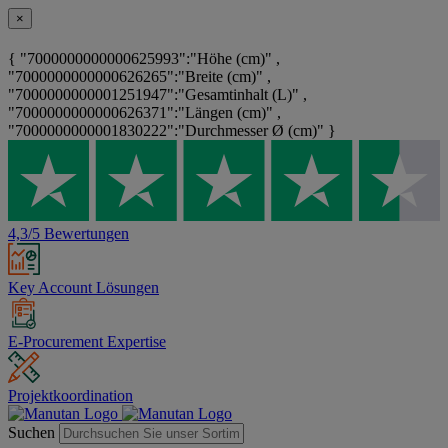
×
{ "7000000000000625993":"Höhe (cm)" ,
"7000000000000626265":"Breite (cm)" ,
"7000000000001251947":"Gesamtinhalt (L)" ,
"7000000000000626371":"Längen (cm)" ,
"7000000000001830222":"Durchmesser Ø (cm)" }
4,3/5 Bewertungen
Key Account Lösungen
E-Procurement Expertise
Projektkoordination
Suchen