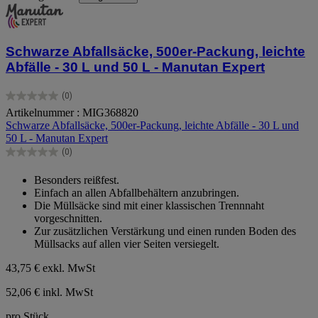
Schwarze Abfallsäcke, 500er-Packung, leichte
Abfälle - 30 L und 50 L - Manutan Expert
(0)
0.0
Artikelnummer : MIG368820
von
Schwarze Abfallsäcke, 500er-Packung, leichte Abfälle - 30 L und
5
50 L - Manutan Expert
Sternen.
(0)
0.0
von
Besonders reißfest.
5
Einfach an allen Abfallbehältern anzubringen.
Sternen.
Die Müllsäcke sind mit einer klassischen Trennnaht
vorgeschnitten.
Zur zusätzlichen Verstärkung und einen runden Boden des
Müllsacks auf allen vier Seiten versiegelt.
43,75 €
exkl. MwSt
52,06 € inkl. MwSt
pro Stück