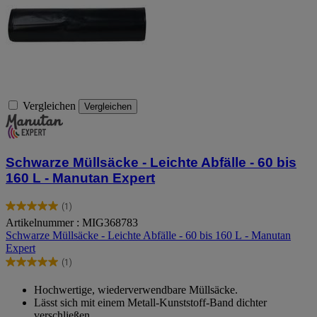
Vergleichen
Vergleichen
Schwarze Müllsäcke - Leichte Abfälle - 60 bis
160 L - Manutan Expert
(1)
5.0
Artikelnummer : MIG368783
von
Schwarze Müllsäcke - Leichte Abfälle - 60 bis 160 L - Manutan
5
Expert
Sternen.
1
(1)
5.0
Bewertung
von
Hochwertige, wiederverwendbare Müllsäcke.
5
Lässt sich mit einem Metall-Kunststoff-Band dichter
Sternen.
verschließen.