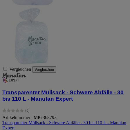
Vergleichen
Vergleichen
Transparenter Müllsack - Schwere Abfälle - 30
bis 110 L - Manutan Expert
(0)
0.0
Artikelnummer : MIG368793
von
Transparenter Müllsack - Schwere Abfälle - 30 bis 110 L - Manutan
5
Expert
Sternen.