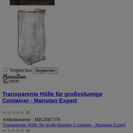
Vergleichen
Vergleichen
Transparente Hülle für großvolumige
Container - Manutan Expert
(0)
0.0
Artikelnummer : MIG2067376
von
Transparente Hülle für großvolumige Container - Manutan Expert
5
Sternen.
(0)
0.0