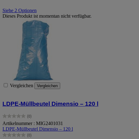
Siehe 2 Optionen
Dieses Produkt ist momentan nicht verfügbar.
Vergleichen
Vergleichen
LDPE-Müllbeutel Dimensio – 120 l
(0)
0.0
Artikelnummer : MIG2401031
von
LDPE-Müllbeutel Dimensio – 120 l
5
Sternen.
(0)
0.0