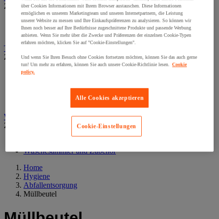
Zur gesamten Produktgruppe
über Cookies Informationen mit Ihrem Browser austauschen. Diese Informationen
ermöglichen es unserem Marketingteam und unseren Internetpartnern, die Leistung
unserer Website zu messen und Ihre Einkaufspräferenzen zu analysieren. So können wir
Handhygiene
Ihnen noch besser auf Ihre Bedürfnisse zugeschnittene Produkte und passende Werbung
Körperpflege
anbieten. Wenn Sie mehr über die Zwecke und Präferenzen der einzelnen Cookie-Typen
erfahren möchten, klicken Sie auf "Cookie-Einstellungen".
Toilettenpapier und Papiertücher
Zur gesamten Produktgruppe
Und wenn Sie Ihren Besuch ohne Cookies fortsetzen möchten, können Sie das auch gerne
tun! Um mehr zu erfahren, können Sie auch unsere Cookie-Richtlinie lesen.
Cookie
policy.
Box mit Kosmetiktüchern
Großformatige Rollen
Kleine Rolle und Paket mit C-Falzung
Alle Cookies akzeptieren
Toilettenpapierspender
Wäschewagen und Wäschesammler
Zur gesamten Produktgruppe
Cookie-Einstellungen
Rollwagen für Wäsche
Wäschesammler und Zubehör
Home
Hygiene
Abfallentsorgung
Müllbeutel
Müllbeutel