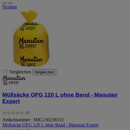
Neuheit
Vergleichen
Vergleichen
Müllsäcke OFG 120 L ohne Band - Manutan
Expert
(0)
0.0
Artikelnummer : MIG130236553
von
Müllsäcke OFG 120 L ohne Band - Manutan Expert
5