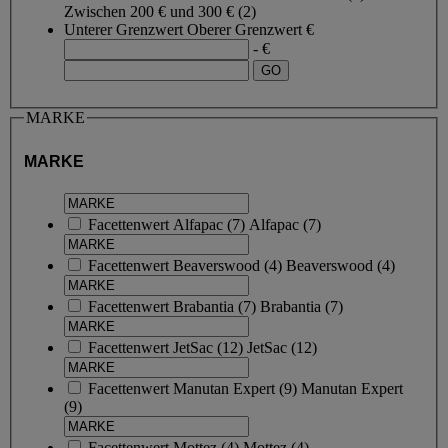
Zwischen 200 € und 300 €
(2)
Unterer Grenzwert
Oberer Grenzwert
€
- €
MARKE
MARKE
Facettenwert
Alfapac
(
7
)
Alfapac
(7)
Facettenwert
Beaverswood
(
4
)
Beaverswood
(4)
Facettenwert
Brabantia
(
7
)
Brabantia
(7)
Facettenwert
JetSac
(
12
)
JetSac
(12)
Facettenwert
Manutan Expert
(
9
)
Manutan Expert
(9)
Facettenwert
Mottez
(
4
)
Mottez
(4)