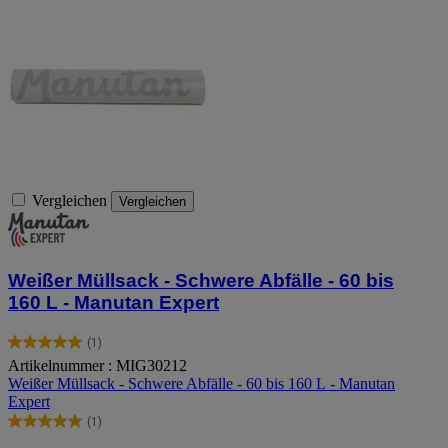
Vergleichen
Vergleichen
Weißer Müllsack - Schwere Abfälle - 60 bis
160 L - Manutan Expert
(1)
5.0
Artikelnummer : MIG30212
von
Weißer Müllsack - Schwere Abfälle - 60 bis 160 L - Manutan
5
Expert
Sternen.
1
(1)
5.0
Bewertung
von