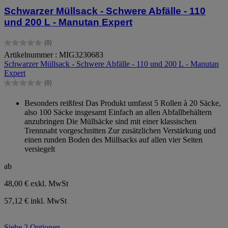
Schwarzer Müllsack - Schwere Abfälle - 110
und 200 L - Manutan Expert
(0)
0.0
Artikelnummer : MIG3230683
von
Schwarzer Müllsack - Schwere Abfälle - 110 und 200 L - Manutan
5
Expert
Sternen.
(0)
0.0
von
Besonders reißfest Das Produkt umfasst 5 Rollen à 20 Säcke,
5
also 100 Säcke insgesamt Einfach an allen Abfallbehältern
Sternen.
anzubringen Die Müllsäcke sind mit einer klassischen
Trennnaht vorgeschnitten Zur zusätzlichen Verstärkung und
einen runden Boden des Müllsacks auf allen vier Seiten
versiegelt
ab
48,00 €
exkl. MwSt
57,12 € inkl. MwSt
Siehe 2 Optionen