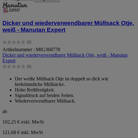
Dicker und wiederverwendbarer Müllsack Otje,
weiß - Manutan Expert
(0)
0.0
Artikelnummer : MIG368778
von
Dicker und wiederverwendbarer Müllsack Otje, weiß - Manutan
5
Expert
Sternen.
(0)
0.0
von
Der weiße Müllsack Otje ist doppelt so dick wie
5
herkömmliche Müllsäcke.
Sternen.
Hohe Reißfestigkeit.
Signaldruck auf beiden Seiten.
Wiederverwendbarer Müllsack.
ab
102,25 €
exkl. MwSt
121,68 € inkl. MwSt