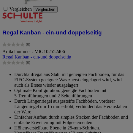
Vergleichen
Vergleichen
Regal Kanban - ein-und doppelseitig
(0)
0.0
Artikelnummer : MIG102552406
von
Regal Kanban - ein-und doppelseitig
5
Sternen.
(0)
0.0
von
Durchlaufregal aus Stahl mit geneigten Fachböden, für das
5
FIFO-System geeignet: Was zuerst eingelagert wird, wird
Sternen.
auch als Erstes wieder ausgelagert
Optimale Konfiguration: geneigte Fachböden mit
5 Trennführungen und 2 Seitenführungen
Durch Längenriegel ausgesteifte Fachböden, vorderer
Längenriegel um 15 mm erhöht, verhindert das Herausfallen
der Ware
Einfacher Aufbau durch simples Stecken der Fachböden und
einfache Erweiterung mit Folgeelementen
Höhenverstellbare Ebene in 25‑mm‑Schritten.