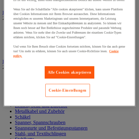
Es ist uns wichtig, Ihnen einen massgeschneiderten Besuch auf unserer Website zu bieten!
Zylinder
Wenn Sie auf die Schaltfläche "Alle cookies akzeptieren" klicken, kann unsere Plattform
Hubwagen
über Cookies Informationen mit Ihrem Browser austauschen. Diese Informationen
Zur gesamten Produktgruppe
ermöglichen es unserem Marketingteam und unseren Internetpartnern, die Leistung
unserer Website zu messen und Ihre Einkaufspräferenzen zu analysieren. So können wir
Elektrischer Gabelstapler
Ihnen noch besser auf Ihre Bedürfnisse zugeschnittene Produkte und passende Werbung
anbieten. Wenn Sie mehr über die Zwecke und Präferenzen der einzelnen Cookie-Typen
Hub-Gabelstapler
erfahren möchten, klicken Sie auf "Cookie-Einstellungen".
Hubwagen mit Waage
Manueller Hubwagen
Und wenn Sie Ihren Besuch ohne Cookies fortsetzen möchten, können Sie das auch gerne
Scherengabelhubwagen und Hochhubwagen
tun! Um mehr zu erfahren, können Sie auch unsere Cookie-Richtlinie lesen.
Cookie
policy.
Ketten und Schlingen zum Heben
Zur gesamten Produktgruppe
Alle Cookies akzeptieren
Gummispanner
Hebeösen und Hubringe
Hebezangen
Cookie-Einstellungen
Karabinerhaken, Kettenglieder, Haken
Lasthaken
Leinen, Seile und Zubehör
Metallkabel und Zubehör
Schäkel
Spanner, Spannschrauben
Spanngurte und Befestigungsstangen
Stahl- und Textilschlingen