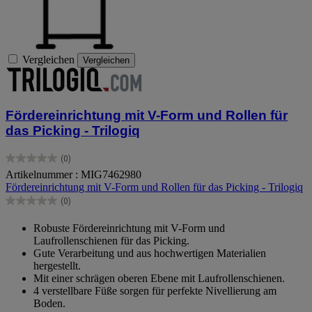
Vergleichen
Vergleichen
Fördereinrichtung mit V-Form und Rollen für
das Picking - Trilogiq
(0)
0.0
Artikelnummer : MIG7462980
von
Fördereinrichtung mit V-Form und Rollen für das Picking - Trilogiq
5
Sternen.
(0)
0.0
von
Robuste Fördereinrichtung mit V-Form und
5
Laufrollenschienen für das Picking.
Sternen.
Gute Verarbeitung und aus hochwertigen Materialien
hergestellt.
Mit einer schrägen oberen Ebene mit Laufrollenschienen.
4 verstellbare Füße sorgen für perfekte Nivellierung am
Boden.