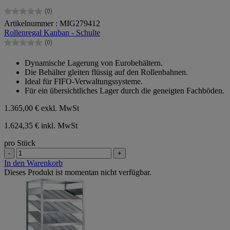
(0)
0.0
Artikelnummer : MIG279412
von
Rollenregal Kanban - Schulte
5
Sternen.
(0)
0.0
von
Dynamische Lagerung von Eurobehältern.
5
Die Behälter gleiten flüssig auf den Rollenbahnen.
Sternen.
Ideal für FIFO-Verwaltungssysteme.
Für ein übersichtliches Lager durch die geneigten Fachböden.
1.365,00 €
exkl. MwSt
1.624,35 € inkl. MwSt
pro Stück
-
+
In den Warenkorb
Dieses Produkt ist momentan nicht verfügbar.