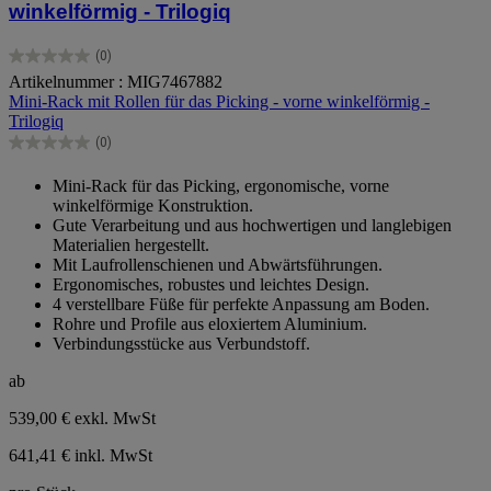
winkelförmig - Trilogiq
(0)
0.0
Artikelnummer : MIG7467882
von
Mini-Rack mit Rollen für das Picking - vorne winkelförmig -
5
Trilogiq
Sternen.
(0)
0.0
von
Mini-Rack für das Picking, ergonomische, vorne
5
winkelförmige Konstruktion.
Sternen.
Gute Verarbeitung und aus hochwertigen und langlebigen
Materialien hergestellt.
Mit Laufrollenschienen und Abwärtsführungen.
Ergonomisches, robustes und leichtes Design.
4 verstellbare Füße für perfekte Anpassung am Boden.
Rohre und Profile aus eloxiertem Aluminium.
Verbindungsstücke aus Verbundstoff.
ab
539,00 €
exkl. MwSt
641,41 € inkl. MwSt