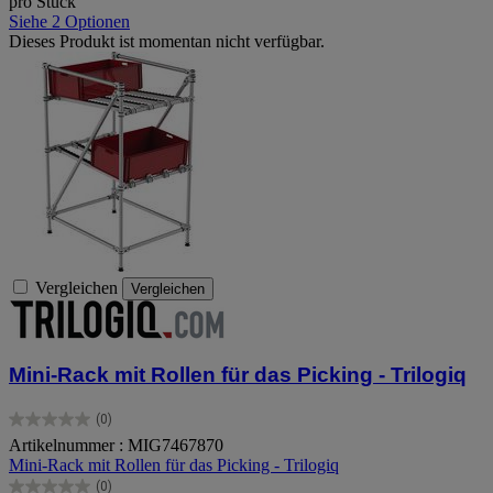
pro Stück
Siehe 2 Optionen
Dieses Produkt ist momentan nicht verfügbar.
Vergleichen
Vergleichen
Mini-Rack mit Rollen für das Picking - Trilogiq
(0)
0.0
Artikelnummer : MIG7467870
von
Mini-Rack mit Rollen für das Picking - Trilogiq
5
Sternen.
(0)