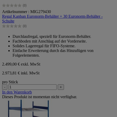
(0)
0.0
Artikelnummer : MIG279430
von
Regal Kanban Euronorm-Behälter + 30 Euronorm-Behälter -
5
Schulte
Sternen.
(0)
0.0
von
Durchlaufregal, speziell für Euronorm-Behälter.
5
Fachboden mit Anschlag auf der Vorderseite.
Sternen.
Solides Lagerregal für FIFO-Systeme.
Einfache Erweiterung durch das Hinzufügen von
Folgeelementen.
2.499,00 €
exkl. MwSt
2.973,81 € inkl. MwSt
pro Stück
-
+
In den Warenkorb
Dieses Produkt ist momentan nicht verfügbar.