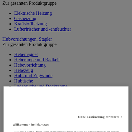
Zur gesamten Produktgruppe
Elektrische Heizung
Gasheizung
Kraftstoffheizung
Lufterfrischer und -entfeuchter
Hubvorrichtungen, Stapler
Zur gesamten Produktgruppe
Hebemagnet
Heberampe und Radkeil
Hebevorrichtung
Hebezeug
Hub- und Zugwinde
Hubtische
Ladebrücke und Dockrampe
Materialaufzug, Baulift
Mobiler Werkstattkran
Palettenheber
Portalkran, Werkstattportal
Sicherheitsständer und Stütze
Ohne Zustimmung fortfahren >
Stapler
Traverse
Willkommen bei Manutan
Wandkran und Säulenkran