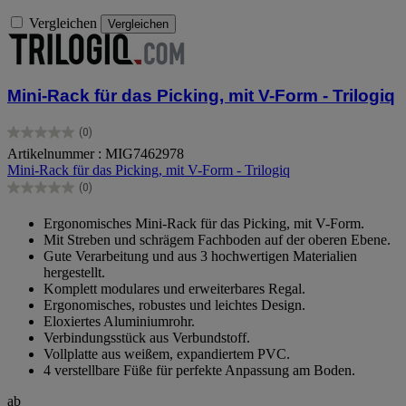
Vergleichen
Vergleichen
Mini-Rack für das Picking, mit V-Form - Trilogiq
(0)
0.0
Artikelnummer : MIG7462978
von
Mini-Rack für das Picking, mit V-Form - Trilogiq
5
Sternen.
(0)
0.0
von
Ergonomisches Mini-Rack für das Picking, mit V-Form.
5
Mit Streben und schrägem Fachboden auf der oberen Ebene.
Sternen.
Gute Verarbeitung und aus 3 hochwertigen Materialien
hergestellt.
Komplett modulares und erweiterbares Regal.
Ergonomisches, robustes und leichtes Design.
Eloxiertes Aluminiumrohr.
Verbindungsstück aus Verbundstoff.
Vollplatte aus weißem, expandiertem PVC.
4 verstellbare Füße für perfekte Anpassung am Boden.
ab