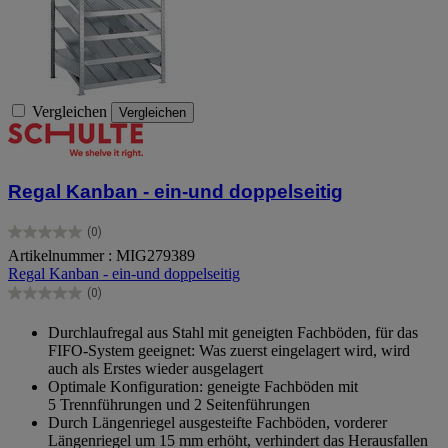
Vergleichen
Vergleichen
Regal Kanban - ein-und doppelseitig
(0)
0.0
Artikelnummer : MIG279389
von
Regal Kanban - ein-und doppelseitig
5
Sternen.
(0)
0.0
von
Durchlaufregal aus Stahl mit geneigten Fachböden, für das
5
FIFO-System geeignet: Was zuerst eingelagert wird, wird
Sternen.
auch als Erstes wieder ausgelagert
Optimale Konfiguration: geneigte Fachböden mit
5 Trennführungen und 2 Seitenführungen
Durch Längenriegel ausgesteifte Fachböden, vorderer
Längenriegel um 15 mm erhöht, verhindert das Herausfallen