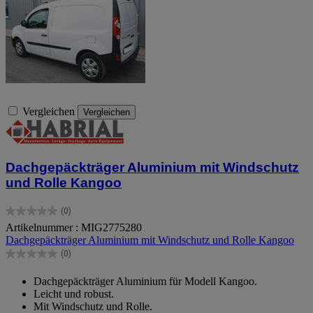
Vergleichen
Vergleichen
Dachgepäckträger Aluminium mit Windschutz
und Rolle Kangoo
(0)
0.0
Artikelnummer : MIG2775280
von
Dachgepäckträger Aluminium mit Windschutz und Rolle Kangoo
5
Sternen.
(0)
0.0
von
Dachgepäckträger Aluminium für Modell Kangoo.
5
Leicht und robust.
Sternen.
Mit Windschutz und Rolle.