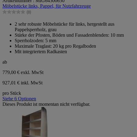
Artikelnummer : MIG64300630
von
Möbelstücke links, Pappel, für Nutzfahrzeuge
5
Sternen.
(0)
0.0
von
2 sehr robuste Möbelstücke für links, hergestellt aus
5
Pappelsperrholz, grau
Sternen.
Stärke der Pfosten, Böden und Fassadenblenden: 10 mm
Sperrholzoden: 5 mm
Maximale Traglast: 20 kg pro Regalboden
Mit integriertem Radkasten
ab
779,00 €
exkl. MwSt
927,01 € inkl. MwSt
pro Stück
Siehe 6 Optionen
Dieses Produkt ist momentan nicht verfügbar.