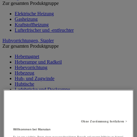
Zur gesamten Produktgruppe
Elektrische Heizung
Gasheizung
Kraftstoffheizung
Lufterfrischer und -entfeuchter
Hubvorrichtungen, Stapler
Zur gesamten Produktgruppe
Hebemagnet
Heberampe und Radkeil
Hebevorrichtung
Hebezeug
Hub- und Zugwinde
Hubtische
Ladebrücke und Dockrampe
Materialaufzug, Baulift
Mobiler Werkstattkran
Palettenheber
Portalkran, Werkstattportal
Sicherheitsständer und Stütze
Ohne Zustimmung fortfahren >
Stapler
Traverse
Willkommen bei Manutan
Wandkran und Säulenkran