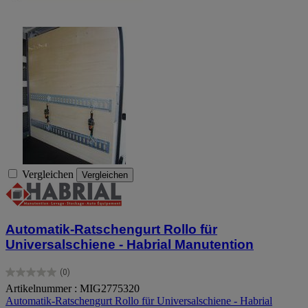
Vergleichen
Vergleichen
Automatik-Ratschengurt Rollo für
Universalschiene - Habrial Manutention
(0)
0.0
Artikelnummer : MIG2775320
von
Automatik-Ratschengurt Rollo für Universalschiene - Habrial
5