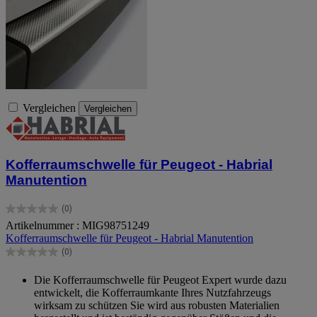
Vergleichen
Vergleichen
Kofferraumschwelle für Peugeot - Habrial
Manutention
(0)
0.0
Artikelnummer : MIG98751249
von
Kofferraumschwelle für Peugeot - Habrial Manutention
5
Sternen.
(0)
0.0
von
Die Kofferraumschwelle für Peugeot Expert wurde dazu
5
entwickelt, die Kofferraumkante Ihres Nutzfahrzeugs
Sternen.
wirksam zu schützen Sie wird aus robusten Materialien