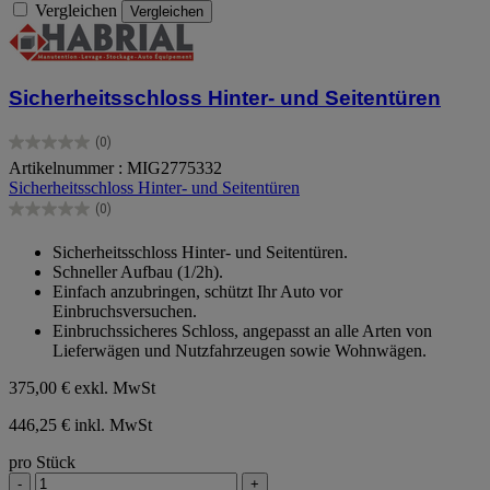
Vergleichen
Vergleichen
Sicherheitsschloss Hinter- und Seitentüren
(0)
0.0
Artikelnummer : MIG2775332
von
Sicherheitsschloss Hinter- und Seitentüren
5
Sternen.
(0)
0.0
von
Sicherheitsschloss Hinter- und Seitentüren.
5
Schneller Aufbau (1/2h).
Sternen.
Einfach anzubringen, schützt Ihr Auto vor
Einbruchsversuchen.
Einbruchssicheres Schloss, angepasst an alle Arten von
Lieferwägen und Nutzfahrzeugen sowie Wohnwägen.
375,00 €
exkl. MwSt
446,25 € inkl. MwSt
pro Stück
-
+