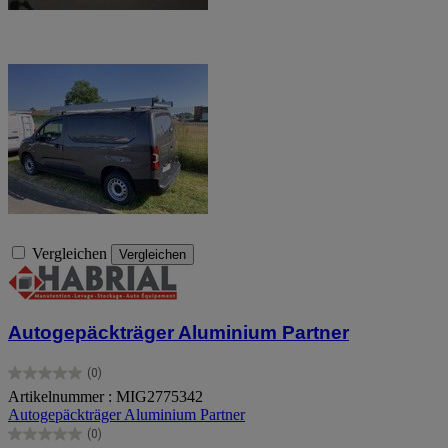
Vergleichen
Vergleichen
Autogepäckträger Aluminium Partner
(0)
0.0
Artikelnummer : MIG2775342
von
Autogepäckträger Aluminium Partner
5
Sternen.
(0)
0.0