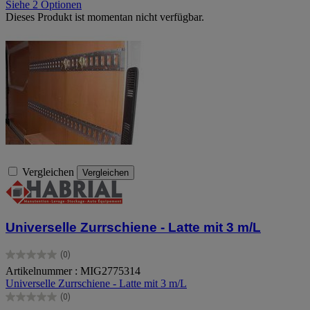
Siehe 2 Optionen
Dieses Produkt ist momentan nicht verfügbar.
Vergleichen
Vergleichen
Universelle Zurrschiene - Latte mit 3 m/L
(0)
0.0
Artikelnummer : MIG2775314
von
Universelle Zurrschiene - Latte mit 3 m/L
5
Sternen.
(0)
0.0