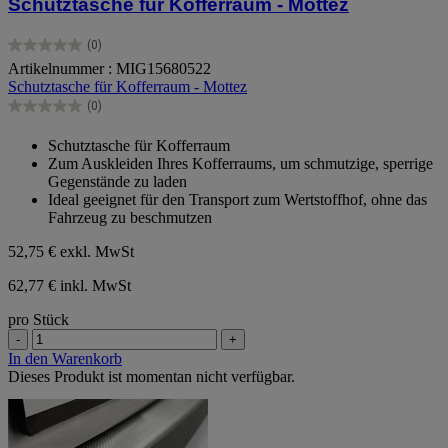
Schutztasche für Kofferraum - Mottez
(0)
0.0
Artikelnummer : MIG15680522
von
Schutztasche für Kofferraum - Mottez
5
Sternen.
(0)
0.0
von
Schutztasche für Kofferraum
5
Zum Auskleiden Ihres Kofferraums, um schmutzige, sperrige
Sternen.
Gegenstände zu laden
Ideal geeignet für den Transport zum Wertstoffhof, ohne das
Fahrzeug zu beschmutzen
52,75 €
exkl. MwSt
62,77 € inkl. MwSt
pro Stück
-
+
In den Warenkorb
Dieses Produkt ist momentan nicht verfügbar.