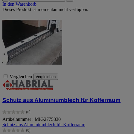
In den Warenkorb
Dieses Produkt ist momentan nicht verfügbar.
Vergleichen
Vergleichen
Schutz aus Aluminiumblech für Kofferraum
(0)
0.0
Artikelnummer : MIG2775330
von
Schutz aus Aluminiumblech für Kofferraum
5
Sternen.
(0)
0.0