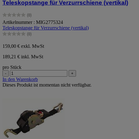
Teleskopstange für Verzurrschiene (vertikal)
(0)
0.0
Artikelnummer : MIG2775324
von
Teleskopstange für Verzurrschiene (vertikal)
5
Sternen.
(0)
0.0
von
159,00 €
exkl. MwSt
5
Sternen.
189,21 € inkl. MwSt
pro Stück
-
+
In den Warenkorb
Dieses Produkt ist momentan nicht verfügbar.