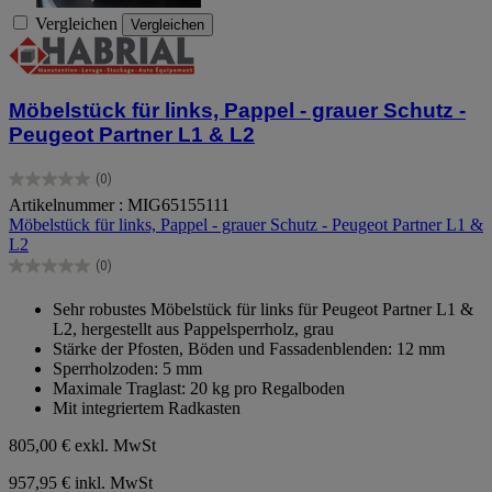
Vergleichen
Vergleichen
Möbelstück für links, Pappel - grauer Schutz -
Peugeot Partner L1 & L2
(0)
0.0
Artikelnummer : MIG65155111
von
Möbelstück für links, Pappel - grauer Schutz - Peugeot Partner L1 &
5
L2
Sternen.
(0)
0.0
von
Sehr robustes Möbelstück für links für Peugeot Partner L1 &
5
L2, hergestellt aus Pappelsperrholz, grau
Sternen.
Stärke der Pfosten, Böden und Fassadenblenden: 12 mm
Sperrholzoden: 5 mm
Maximale Traglast: 20 kg pro Regalboden
Mit integriertem Radkasten
805,00 €
exkl. MwSt
957,95 € inkl. MwSt