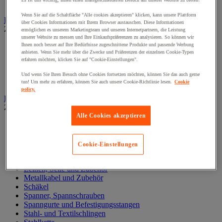
Es ist uns wichtig, Ihnen einen massgeschneiderten Besuch auf unserer Website zu bieten!
Zylinder
Wenn Sie auf die Schaltfläche "Alle cookies akzeptieren" klicken, kann unsere Plattform
Hubwagen
über Cookies Informationen mit Ihrem Browser austauschen. Diese Informationen
Zur gesamten Produktgruppe
ermöglichen es unserem Marketingteam und unseren Internetpartnern, die Leistung
unserer Website zu messen und Ihre Einkaufspräferenzen zu analysieren. So können wir
Elektrischer Gabelstapler
Ihnen noch besser auf Ihre Bedürfnisse zugeschnittene Produkte und passende Werbung
anbieten. Wenn Sie mehr über die Zwecke und Präferenzen der einzelnen Cookie-Typen
Hub-Gabelstapler
erfahren möchten, klicken Sie auf "Cookie-Einstellungen".
Hubwagen mit Waage
Manueller Hubwagen
Und wenn Sie Ihren Besuch ohne Cookies fortsetzen möchten, können Sie das auch gerne
Scherengabelhubwagen und Hochhubwagen
tun! Um mehr zu erfahren, können Sie auch unsere Cookie-Richtlinie lesen.
Cookie
policy.
Ketten und Schlingen zum Heben
Zur gesamten Produktgruppe
Alle Cookies akzeptieren
Gummispanner
Hebeösen und Hubringe
Hebezangen
Cookie-Einstellungen
Karabinerhaken, Kettenglieder, Haken
Lasthaken
Leinen, Seile und Zubehör
Metallkabel und Zubehör
Schäkel
Spanner, Spannschrauben
Spanngurte und Befestigungsstangen
Stahl- und Textilschlingen