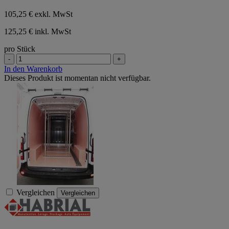
von
105,25 €
exkl. MwSt
5
Sternen.
125,25 € inkl. MwSt
pro Stück
-
+
In den Warenkorb
Dieses Produkt ist momentan nicht verfügbar.
Vergleichen
Vergleichen