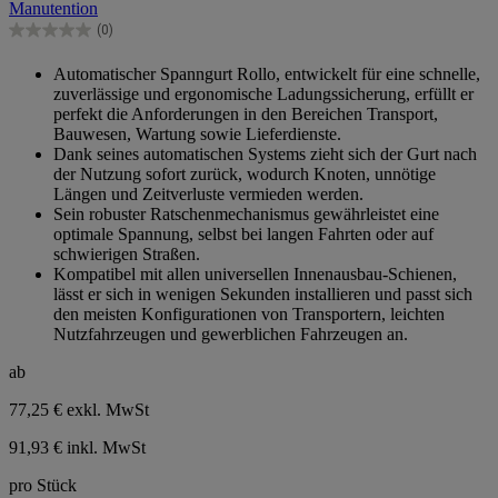
Manutention
Sternen.
(0)
0.0
von
Automatischer Spanngurt Rollo, entwickelt für eine schnelle,
5
zuverlässige und ergonomische Ladungssicherung, erfüllt er
Sternen.
perfekt die Anforderungen in den Bereichen Transport,
Bauwesen, Wartung sowie Lieferdienste.
Dank seines automatischen Systems zieht sich der Gurt nach
der Nutzung sofort zurück, wodurch Knoten, unnötige
Längen und Zeitverluste vermieden werden.
Sein robuster Ratschenmechanismus gewährleistet eine
optimale Spannung, selbst bei langen Fahrten oder auf
schwierigen Straßen.
Kompatibel mit allen universellen Innenausbau-Schienen,
lässt er sich in wenigen Sekunden installieren und passt sich
den meisten Konfigurationen von Transportern, leichten
Nutzfahrzeugen und gewerblichen Fahrzeugen an.
ab
77,25 €
exkl. MwSt
91,93 € inkl. MwSt
pro Stück