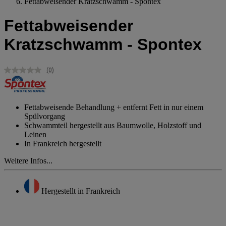
Fettabweisender Kratzschwamm - Spontex
Fettabweisender
Kratzschwamm - Spontex
(0)
Kein
Beurteilungswert.
Link
auf
derselben
Fettabweisende Behandlung + entfernt Fett in nur einem
Seite.
Spülvorgang
Schwammteil hergestellt aus Baumwolle, Holzstoff und
Leinen
In Frankreich hergestellt
Weitere Infos...
Hergestellt in Frankreich