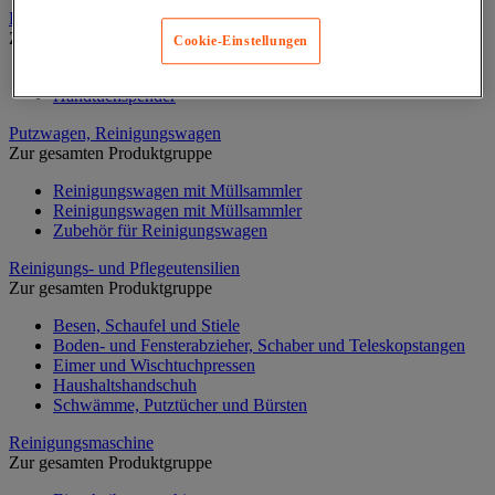
Papiertücher und Papiertuchspender
Zur gesamten Produktgruppe
Cookie-Einstellungen
Handtücher Rollen und Einzeltücher
Handtuchspender
Putzwagen, Reinigungswagen
Zur gesamten Produktgruppe
Reinigungswagen mit Müllsammler
Reinigungswagen mit Müllsammler
Zubehör für Reinigungswagen
Reinigungs- und Pflegeutensilien
Zur gesamten Produktgruppe
Besen, Schaufel und Stiele
Boden- und Fensterabzieher, Schaber und Teleskopstangen
Eimer und Wischtuchpressen
Haushaltshandschuh
Schwämme, Putztücher und Bürsten
Reinigungsmaschine
Zur gesamten Produktgruppe