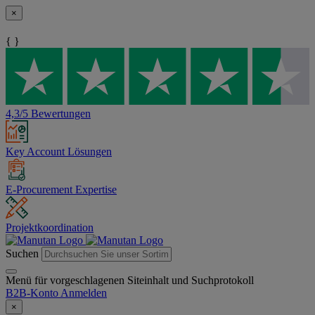
×
{ }
4,3/5 Bewertungen
Key Account Lösungen
E-Procurement Expertise
Projektkoordination
Suchen
Menü für vorgeschlagenen Siteinhalt und Suchprotokoll
B2B-Konto
Anmelden
×