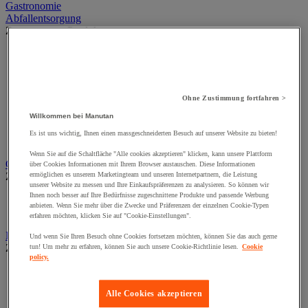
Gastronomie
Abfallentsorgung
Zur gesamten Produktgruppe
Abfallbehälter für den Innen- und Außenbereich
Abfallbehälter zur Mülltrennung für den Innenbereich
Aschenbecher
Big Bag
Ohne Zustimmung fortfahren >
Container, Kippbehälter und Zubehör
Müllbeutel
Willkommen bei Manutan
Müllbeutelhalter
Es ist uns wichtig, Ihnen einen massgeschneiderten Besuch auf unserer Website zu bieten!
Sortierbehälter und Außencontainer
Wenn Sie auf die Schaltfläche "Alle cookies akzeptieren" klicken, kann unsere Plattform
Geräte und Produkte zur Insektenbekämpfung
über Cookies Informationen mit Ihrem Browser austauschen. Diese Informationen
Zur gesamten Produktgruppe
ermöglichen es unserem Marketingteam und unseren Internetpartnern, die Leistung
unserer Website zu messen und Ihre Einkaufspräferenzen zu analysieren. So können wir
Ihnen noch besser auf Ihre Bedürfnisse zugeschnittene Produkte und passende Werbung
Insektenvernichter
anbieten. Wenn Sie mehr über die Zwecke und Präferenzen der einzelnen Cookie-Typen
Insektizid für fliegende Insekten
erfahren möchten, klicken Sie auf "Cookie-Einstellungen".
Industriellen Reinigung
Und wenn Sie Ihren Besuch ohne Cookies fortsetzen möchten, können Sie das auch gerne
Zur gesamten Produktgruppe
tun! Um mehr zu erfahren, können Sie auch unsere Cookie-Richtlinie lesen.
Cookie
policy.
Abroller, Spender und Halter für Tücher
Reinigungstücher auf Rollen
Alle Cookies akzeptieren
Textil- und Vliestücher