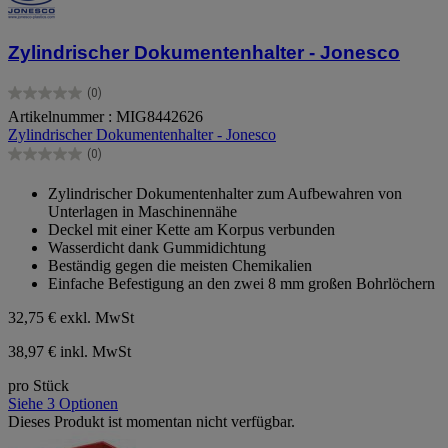
Zylindrischer Dokumentenhalter - Jonesco
(0)
0.0
Artikelnummer : MIG8442626
von
Zylindrischer Dokumentenhalter - Jonesco
5
Sternen.
(0)
0.0
von
Zylindrischer Dokumentenhalter zum Aufbewahren von
5
Unterlagen in Maschinennähe
Sternen.
Deckel mit einer Kette am Korpus verbunden
Wasserdicht dank Gummidichtung
Beständig gegen die meisten Chemikalien
Einfache Befestigung an den zwei 8 mm großen Bohrlöchern
32,75 €
exkl. MwSt
38,97 € inkl. MwSt
pro Stück
Siehe 3 Optionen
Dieses Produkt ist momentan nicht verfügbar.