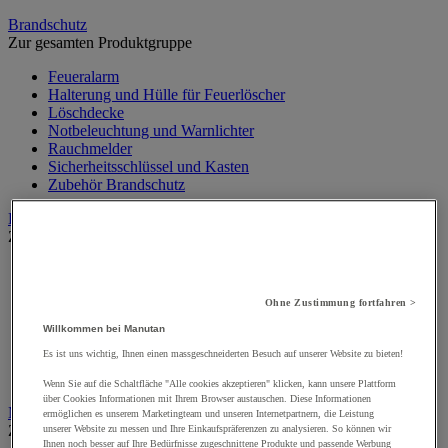
Brandschutz
Zur gesamten Produktgruppe
Feueralarm
Halterung und Hülle für Feuerlöscher
Löschdecke
Notbeleuchtung und Warnlichter
Rauchmelder
Sicherheitsschlüssel und Kasten
Zubehör Brandschutz
Hilfen bei eingeschränkter Mobilität
Zur gesamten Produktgruppe
Absicherung von Türen
Badezimmer, Sanitäranlagen für die Pflege von Personen mit
Ohne Zustimmung fortfahren >
eingeschränkter Mobilität
Beschilderung für PEM
Willkommen bei Manutan
Orientierungs- und Evakuierungshilfe
Es ist uns wichtig, Ihnen einen massgeschneiderten Besuch auf unserer Website zu bieten!
Rollstuhl und Mobilität
Treppen- und Bodenausstattung
Wenn Sie auf die Schaltfläche "Alle cookies akzeptieren" klicken, kann unsere Plattform
über Cookies Informationen mit Ihrem Browser austauschen. Diese Informationen
Medizinische Geräte und medizinisches Mobiliar
ermöglichen es unserem Marketingteam und unseren Internetpartnern, die Leistung
Zur gesamten Produktgruppe
unserer Website zu messen und Ihre Einkaufspräferenzen zu analysieren. So können wir
Ihnen noch besser auf Ihre Bedürfnisse zugeschnittene Produkte und passende Werbung