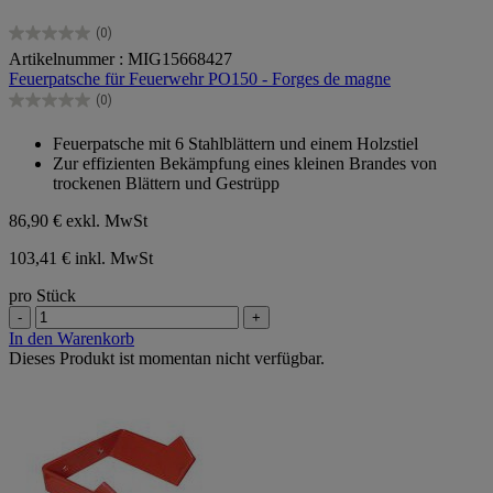
(0)
0.0
Artikelnummer : MIG15668427
von
Feuerpatsche für Feuerwehr PO150 - Forges de magne
5
Sternen.
(0)
0.0
von
Feuerpatsche mit 6 Stahlblättern und einem Holzstiel
5
Zur effizienten Bekämpfung eines kleinen Brandes von
Sternen.
trockenen Blättern und Gestrüpp
86,90 €
exkl. MwSt
103,41 € inkl. MwSt
pro Stück
-
+
In den Warenkorb
Dieses Produkt ist momentan nicht verfügbar.