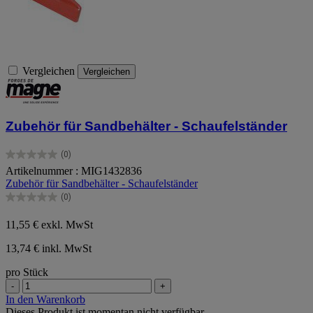
Vergleichen
Vergleichen
Zubehör für Sandbehälter - Schaufelständer
(0)
0.0
Artikelnummer : MIG1432836
von
Zubehör für Sandbehälter - Schaufelständer
5
Sternen.
(0)
0.0
von
11,55 €
exkl. MwSt
5
Sternen.
13,74 € inkl. MwSt
pro Stück
-
+
In den Warenkorb
Dieses Produkt ist momentan nicht verfügbar.