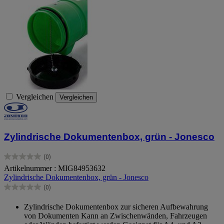
Vergleichen
Vergleichen
Zylindrische Dokumentenbox, grün - Jonesco
(0)
0.0
Artikelnummer : MIG84953632
von
Zylindrische Dokumentenbox, grün - Jonesco
5
Sternen.
(0)
0.0
von
Zylindrische Dokumentenbox zur sicheren Aufbewahrung
5
von Dokumenten Kann an Zwischenwänden, Fahrzeugen
Sternen.