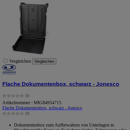
Vergleichen
Vergleichen
Flache Dokumentenbox, schwarz - Jonesco
(0)
0.0
Artikelnummer : MIG84954715
von
Flache Dokumentenbox, schwarz - Jonesco
5
Sternen.
(0)
0.0
von
Dokumentenbox zum Aufbewahren von Unterlagen in
5