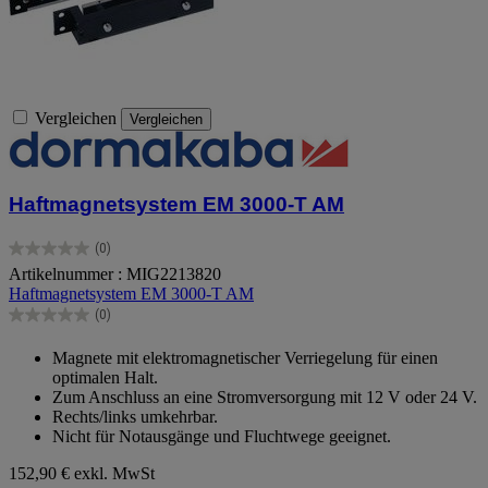
Vergleichen
Vergleichen
Haftmagnetsystem EM 3000-T AM
(0)
0.0
Artikelnummer : MIG2213820
von
Haftmagnetsystem EM 3000-T AM
5
Sternen.
(0)
0.0
von
Magnete mit elektromagnetischer Verriegelung für einen
5
optimalen Halt.
Sternen.
Zum Anschluss an eine Stromversorgung mit 12 V oder 24 V.
Rechts/links umkehrbar.
Nicht für Notausgänge und Fluchtwege geeignet.
152,90 €
exkl. MwSt