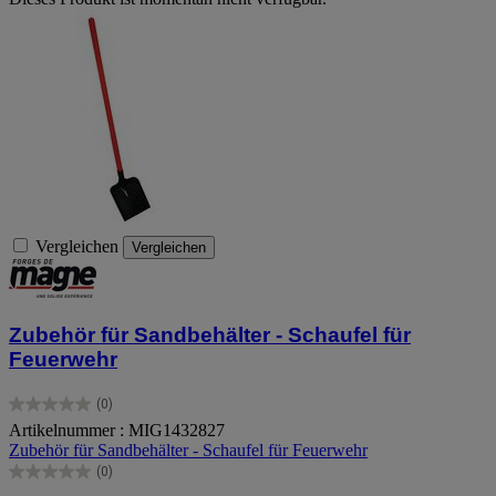
Vergleichen
Vergleichen
Zubehör für Sandbehälter - Schaufel für
Feuerwehr
(0)
0.0
Artikelnummer : MIG1432827
von
Zubehör für Sandbehälter - Schaufel für Feuerwehr
5
Sternen.
(0)
0.0