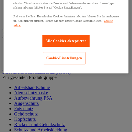
anbieten. Wenn Sie mehr über die Zwecke und Präferenzen der einzelnen Cookie-Typen
Liege und Untersuchungsstuhl
erfahren möchten, klicken Sie auf "Cookie-Einstellungen".
Material zur allgemeinärztlichen Diagnostik
Medikamentenschrank
Und wenn Sie Ihren Besuch ohne Cookies fortsetzen möchten, können Sie das auch gerne
Mobiliar und Ausstattung für Arztpraxen
tun! Um mehr zu erfahren, können Sie auch unsere Cookie-Richtlinie lesen.
Cookie
policy.
Notfall und Erste-Hilfe
Zur gesamten Produktgruppe
Alle Cookies akzeptieren
Augendusche und -spüler
Erste-Hilfe-Material und -Tasche
Notfalltragen
Cookie-Einstellungen
Reanimation und Sauerstoff
Persönliche Schutzausrüstung (PSA)
Zur gesamten Produktgruppe
Arbeitshandschuhe
Atemschutzmaske
Aufbewahrung PSA
Augenschutz
Fußschutz
Gehörschutz
Kopfschutz
Rücken- und Gelenkschutz
Schutz- und Arbeitskleidung