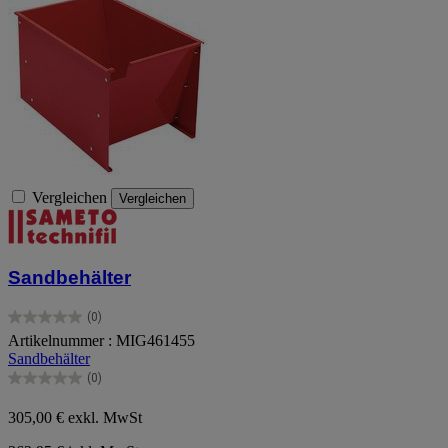
Vergleichen
Vergleichen
Sandbehälter
(0)
0.0
Artikelnummer : MIG461455
von
Sandbehälter
5
Sternen.
(0)
0.0
von
305,00 €
exkl. MwSt
5
Sternen.