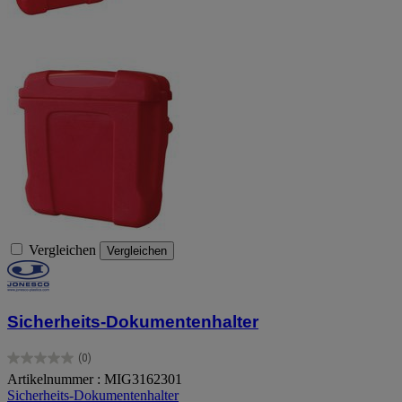
Vergleichen
Vergleichen
Sicherheits-Dokumentenhalter
(0)
0.0
Artikelnummer : MIG3162301
von
Sicherheits-Dokumentenhalter
5