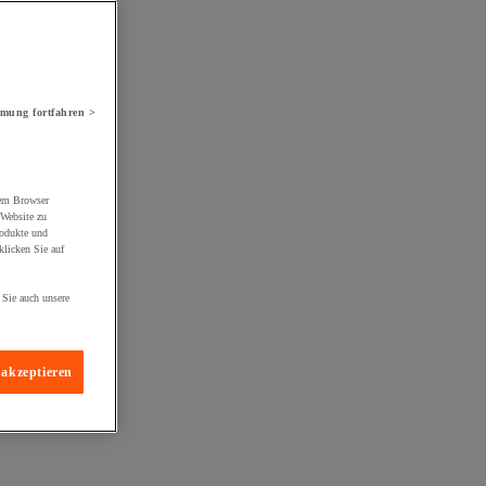
mung fortfahren >
rem Browser
 Website zu
rodukte und
licken Sie auf
 Sie auch unsere
 akzeptieren