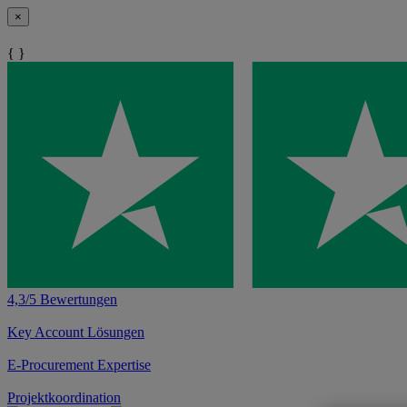
×
{ }
4,3/5 Bewertungen
Key Account Lösungen
E-Procurement Expertise
Projektkoordination