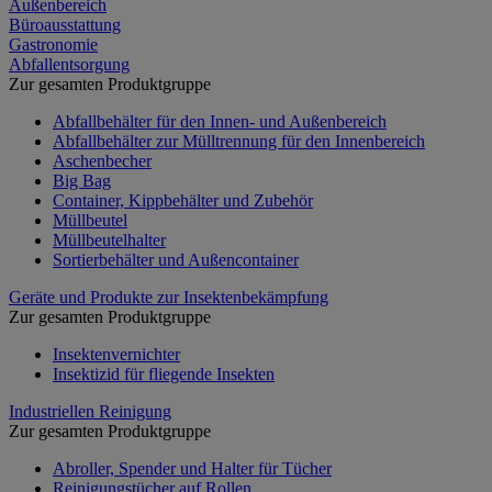
Außenbereich
Büroausstattung
Gastronomie
Abfallentsorgung
Zur gesamten Produktgruppe
Abfallbehälter für den Innen- und Außenbereich
Abfallbehälter zur Mülltrennung für den Innenbereich
Aschenbecher
Big Bag
Container, Kippbehälter und Zubehör
Müllbeutel
Müllbeutelhalter
Sortierbehälter und Außencontainer
Geräte und Produkte zur Insektenbekämpfung
Zur gesamten Produktgruppe
Insektenvernichter
Insektizid für fliegende Insekten
Industriellen Reinigung
Zur gesamten Produktgruppe
Abroller, Spender und Halter für Tücher
Reinigungstücher auf Rollen