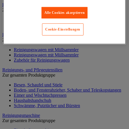
Papiertücher und Papiertuchspender
Zur gesamten Produktgruppe
Alle Cookies akzeptieren
Handtücher Rollen und Einzeltücher
Handtuchspender
Cookie-Einstellungen
Putzwagen, Reinigungswagen
Zur gesamten Produktgruppe
Reinigungswagen mit Müllsammler
Reinigungswagen mit Müllsammler
Zubehör für Reinigungswagen
Reinigungs- und Pflegeutensilien
Zur gesamten Produktgruppe
Besen, Schaufel und Stiele
Boden- und Fensterabzieher, Schaber und Teleskopstangen
Eimer und Wischtuchpressen
Haushaltshandschuh
Schwämme, Putztücher und Bürsten
Reinigungsmaschine
Zur gesamten Produktgruppe