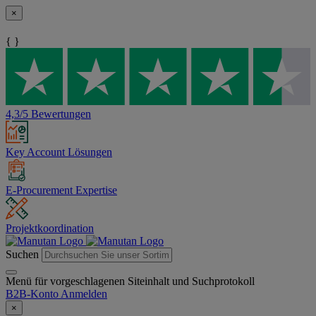
×
{ }
4,3/5 Bewertungen
Key Account Lösungen
E-Procurement Expertise
Projektkoordination
Suchen
Menü für vorgeschlagenen Siteinhalt und Suchprotokoll
B2B-Konto
Anmelden
×