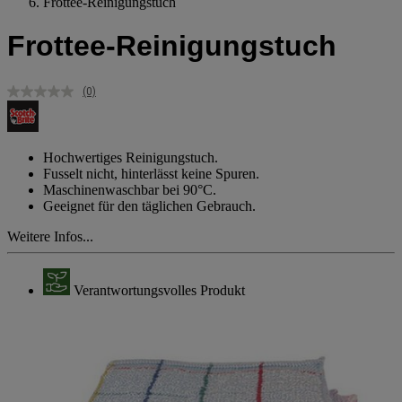
Frottee-Reinigungstuch
Frottee-Reinigungstuch
(0)
Kein
Beurteilungswert.
Link
auf
derselben
Hochwertiges Reinigungstuch.
Seite.
Fusselt nicht, hinterlässt keine Spuren.
Maschinenwaschbar bei 90°C.
Geeignet für den täglichen Gebrauch.
Weitere Infos...
Verantwortungsvolles Produkt