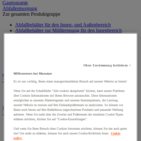
Gastronomie
Abfallentsorgung
Zur gesamten Produktgruppe
Abfallbehälter für den Innen- und Außenbereich
Abfallbehälter zur Mülltrennung für den Innenbereich
Aschenbecher
Big Bag
Container, Kippbehälter und Zubehör
Müllbeutel
Müllbeutelhalter
Sortierbehälter und Außencontainer
Ohne Zustimmung fortfahren >
Willkommen bei Manutan
Geräte und Produkte zur Insektenbekämpfung
Zur gesamten Produktgruppe
Es ist uns wichtig, Ihnen einen massgeschneiderten Besuch auf unserer Website zu bieten!
Insektenvernichter
Wenn Sie auf die Schaltfläche "Alle cookies akzeptieren" klicken, kann unsere Plattform
über Cookies Informationen mit Ihrem Browser austauschen. Diese Informationen
Insektizid für fliegende Insekten
ermöglichen es unserem Marketingteam und unseren Internetpartnern, die Leistung
unserer Website zu messen und Ihre Einkaufspräferenzen zu analysieren. So können wir
Industriellen Reinigung
Ihnen noch besser auf Ihre Bedürfnisse zugeschnittene Produkte und passende Werbung
Zur gesamten Produktgruppe
anbieten. Wenn Sie mehr über die Zwecke und Präferenzen der einzelnen Cookie-Typen
erfahren möchten, klicken Sie auf "Cookie-Einstellungen".
Abroller, Spender und Halter für Tücher
Und wenn Sie Ihren Besuch ohne Cookies fortsetzen möchten, können Sie das auch gerne
Reinigungstücher auf Rollen
tun! Um mehr zu erfahren, können Sie auch unsere Cookie-Richtlinie lesen.
Cookie
Textil- und Vliestücher
policy.