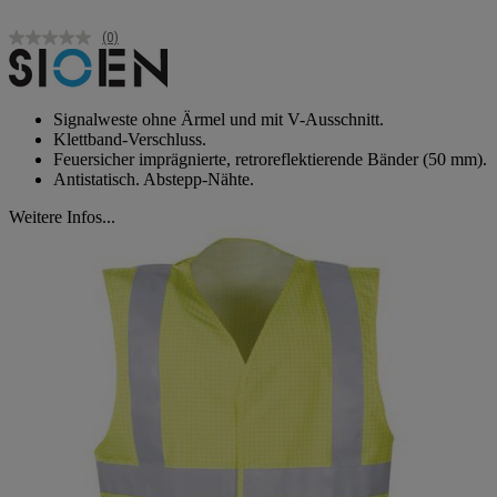
(0)
Kein
Beurteilungswert.
Link
auf
derselben
Signalweste ohne Ärmel und mit V-Ausschnitt.
Seite.
Klettband-Verschluss.
Feuersicher imprägnierte, retroreflektierende Bänder (50 mm).
Antistatisch. Abstepp-Nähte.
Weitere Infos...