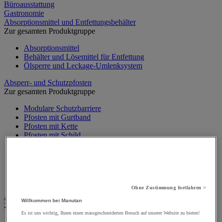
Büroausstattung
Gastronomie
Absorptionsmittel und Entfettungsbehälter
Zur gesamten Produktgruppe
Absorptionsmittel
Behälter und Lösemittel für Entfettung
Ölsperre und Leckage-Umlenksystem
Absperr- und Schutzpfosten
Zur gesamten Produktgruppe
Modulare Schutzbarriere
Pfosten mit Gurtband
Pfosten mit Kette
Pfosten mit Schild
Pfosten mit Seil
Schutzbarriere
Signalkette
Überrollbügel
Wandhalter mit Absperrband
Ohne Zustimmung fortfahren >
Alarm und Videoüberwachung
Willkommen bei Manutan
Zur gesamten Produktgruppe
Es ist uns wichtig, Ihnen einen massgeschneiderten Besuch auf unserer Website zu bieten!