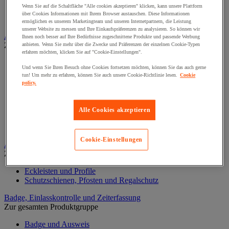
Alarm und Bewegungsmelder
Wenn Sie auf die Schaltfläche "Alle cookies akzeptieren" klicken, kann unsere Plattform
Gegensprechanlage und Videotelefon
über Cookies Informationen mit Ihrem Browser austauschen. Diese Informationen
Videoüberwachung
ermöglichen es unserem Marketingteam und unseren Internetpartnern, die Leistung
unserer Website zu messen und Ihre Einkaufspräferenzen zu analysieren. So können wir
Auffangwannen-, Behälter und Zubehör
Ihnen noch besser auf Ihre Bedürfnisse zugeschnittene Produkte und passende Werbung
Zur gesamten Produktgruppe
anbieten. Wenn Sie mehr über die Zwecke und Präferenzen der einzelnen Cookie-Typen
erfahren möchten, klicken Sie auf "Cookie-Einstellungen".
Abfüllständer für Fässer
Und wenn Sie Ihren Besuch ohne Cookies fortsetzen möchten, können Sie das auch gerne
Auffangwanne
tun! Um mehr zu erfahren, können Sie auch unsere Cookie-Richtlinie lesen.
Cookie
Labortablett
policy.
Lager Container für Außenbereich
Lagerbox und Depot
Lagerkabine für Gasflaschen
Alle Cookies akzeptieren
Mobile Auffangwannen
Sicherheitsboden
Cookie-Einstellungen
Aufprallschutz
Zur gesamten Produktgruppe
Eckleisten und Profile
Schutzschienen, Pfosten und Regalschutz
Badge, Einlasskontrolle und Zeiterfassung
Zur gesamten Produktgruppe
Badge und Ausweis