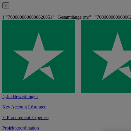
×
{ "7000000000000626051":"Gesamtlänge (m)" , "700000000000062
4,3/5 Bewertungen
Key Account Lösungen
E-Procurement Expertise
Projektkoordination