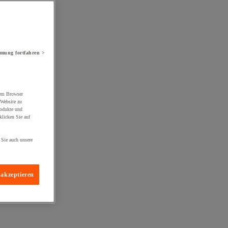
mung fortfahren >
rem Browser
 Website zu
rodukte und
licken Sie auf
 Sie auch unsere
 akzeptieren