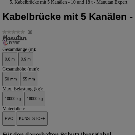
Kabelbrücke mit 5 Kanälen - 10 und 18 t - Manutan Expert
Kabelbrücke mit 5 Kanälen -
(0)
Kein
Beurteilungswert.
Link
auf
Gesamtlänge (m):
derselben
Seite.
0.8 m
0.9 m
Gesamthöhe (mm):
50 mm
55 mm
Max. Belastung (kg):
10000 kg
18000 kg
Materialien:
PVC
KUNSTSTOFF
Für den dauerhaften Schutz Ihrer Kabel