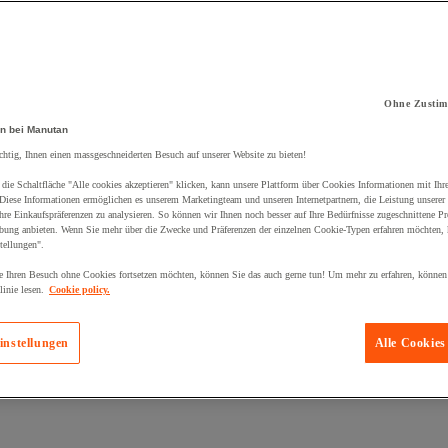
Ohne Zustim
n bei Manutan
kt zum Warenkorb hinzugefügt:
chtig, Ihnen einen massgeschneiderten Besuch auf unserer Website zu bieten!
die Schaltfläche "Alle cookies akzeptieren" klicken, kann unsere Plattform über Cookies Informationen mit Ih
 Diese Informationen ermöglichen es unserem Marketingteam und unseren Internetpartnern, die Leistung unserer
re Einkaufspräferenzen zu analysieren. So können wir Ihnen noch besser auf Ihre Bedürfnisse zugeschnittene P
bung anbieten. Wenn Sie mehr über die Zwecke und Präferenzen der einzelnen Cookie-Typen erfahren möchten, k
tellungen".
 Ihren Besuch ohne Cookies fortsetzen möchten, können Sie das auch gerne tun! Um mehr zu erfahren, können
inie lesen.
Cookie policy.
instellungen
Alle Cookies