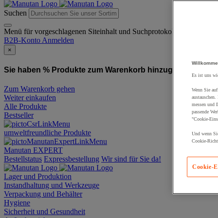
Suchen
Menü für vorgeschlagenen Siteinhalt und Suchprotokoll
B2B-Konto
Anmelden
×
Willkomme
Sie haben % Produkte zum Warenkorb hinzugefügt:
Produ
Es ist uns wi
Zum Warenkorb gehen
Wenn Sie auf 
Weiter einkaufen
austauschen.
messen und Ih
Alle Produkte
passende Wer
Bestseller
"Cookie-Eins
umweltfreundliche Produkte
Und wenn Sie
Cookie-Richtl
Manutan EXPERT
Bestellstatus
Expressbestellung
Wir sind für Sie da!
Cookie-E
Lager und Produktion
Instandhaltung und Werkzeuge
Verpackung und Behälter
Hygiene
Sicherheit und Gesundheit