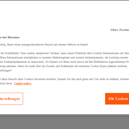
Ohne Zustim
kt zum Warenkorb hinzugefügt:
n bei Manutan
chtig, Ihnen einen massgeschneiderten Besuch auf unserer Website zu bieten!
die Schaltfläche "Alle cookies akzeptieren" klicken, kann unsere Plattform über Cookies Informationen mit Ih
 Diese Informationen ermöglichen es unserem Marketingteam und unseren Internetpartnern, die Leistung unserer
re Einkaufspräferenzen zu analysieren. So können wir Ihnen noch besser auf Ihre Bedürfnisse zugeschnittene P
bung anbieten. Wenn Sie mehr über die Zwecke und Präferenzen der einzelnen Cookie-Typen erfahren möchten, k
tellungen".
 Ihren Besuch ohne Cookies fortsetzen möchten, können Sie das auch gerne tun! Um mehr zu erfahren, können
inie lesen.
Cookie policy.
instellungen
Alle Cookies