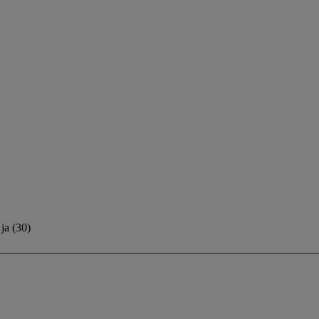
ja
(
30
)