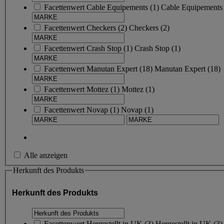
Facettenwert
Cable Equipements
(
1
)
Cable Equipement
Facettenwert
Checkers
(
2
)
Checkers
(2)
Facettenwert
Crash Stop
(
1
)
Crash Stop
(1)
Facettenwert
Manutan Expert
(
18
)
Manutan Expert
(18)
Facettenwert
Mottez
(
1
)
Mottez
(1)
Facettenwert
Novap
(
1
)
Novap
(1)
Alle anzeigen
Herkunft des Produkts
Herkunft des Produkts
Facettenwert
Hergestellt in UK
(
3
)
Hergestellt in UK
(3)