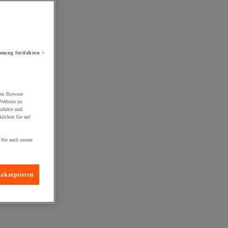
mung fortfahren >
rem Browser
 Website zu
rodukte und
licken Sie auf
 Sie auch unsere
 akzeptieren