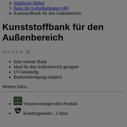
Städtische Möbel
Bank für Aufenthaltsraum
(48)
Kunststoffbank für den Außenbereich
Kunststoffbank für den
Außenbereich
(0)
Kein
Beurteilungswert.
Sehr robuste Bank
Link
Ideal für den Außenbereich geeignet
auf
UV-beständig
derselben
Seite.
Bodenbefestigung möglich
Weitere Infos...
Verantwortungsvolles Produkt
Kundengarantie : 3 Jahre