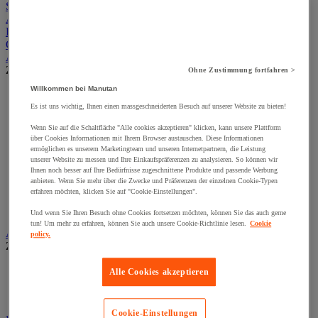
Sicherheit und Gesundheit
Außenbereich
Büroausstattung
Gastronomie
Außenanlagen
Zur gesamten Produktgruppe
Ohne Zustimmung fortfahren >
Willkommen bei Manutan
Befestigung für Verkehrszeichen
Fahrbahnschwelle
Es ist uns wichtig, Ihnen einen massgeschneiderten Besuch auf unserer Website zu bieten!
Fahrplatte
Wenn Sie auf die Schaltfläche "Alle cookies akzeptieren" klicken, kann unsere Plattform
Hochwasserschutz
über Cookies Informationen mit Ihrem Browser austauschen. Diese Informationen
Kabelschutz
ermöglichen es unserem Marketingteam und unseren Internetpartnern, die Leistung
Leitplanke
unserer Website zu messen und Ihre Einkaufspräferenzen zu analysieren. So können wir
Pfosten und Wegmarkierungen
Ihnen noch besser auf Ihre Bedürfnisse zugeschnittene Produkte und passende Werbung
anbieten. Wenn Sie mehr über die Zwecke und Präferenzen der einzelnen Cookie-Typen
Straßensperre
erfahren möchten, klicken Sie auf "Cookie-Einstellungen".
Streuwagen, Schnee räumen
Verkehrszeichen
Und wenn Sie Ihren Besuch ohne Cookies fortsetzen möchten, können Sie das auch gerne
tun! Um mehr zu erfahren, können Sie auch unsere Cookie-Richtlinie lesen.
Cookie
Außenmöbel, Zelte, Pavillons
policy.
Zur gesamten Produktgruppe
Garten- und Terrassenmöbel
Alle Cookies akzeptieren
Städtische Möbel
Zelt und Podest
Cookie-Einstellungen