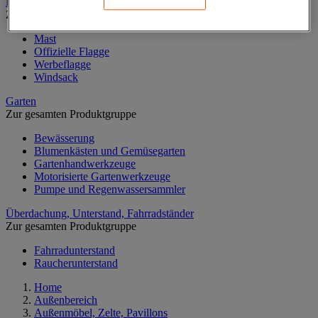
Fahnen
Zur gesamten Produktgruppe
Mast
Offizielle Flagge
Werbeflagge
Windsack
Garten
Zur gesamten Produktgruppe
Bewässerung
Blumenkästen und Gemüsegarten
Gartenhandwerkzeuge
Motorisierte Gartenwerkzeuge
Pumpe und Regenwassersammler
Überdachung, Unterstand, Fahrradständer
Zur gesamten Produktgruppe
Fahrradunterstand
Raucherunterstand
Home
Außenbereich
Außenmöbel, Zelte, Pavillons