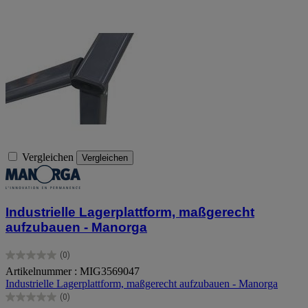
Vergleichen
Vergleichen
Industrielle Lagerplattform, maßgerecht
aufzubauen - Manorga
(0)
0.0
Artikelnummer : MIG3569047
von
Industrielle Lagerplattform, maßgerecht aufzubauen - Manorga
5
Sternen.
(0)
0.0