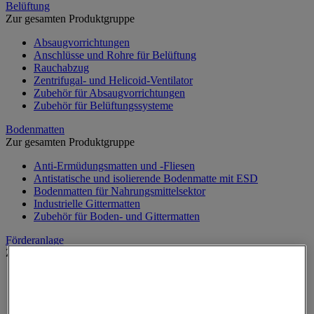
Belüftung
Zur gesamten Produktgruppe
Absaugvorrichtungen
Anschlüsse und Rohre für Belüftung
Rauchabzug
Zentrifugal- und Helicoid-Ventilator
Zubehör für Absaugvorrichtungen
Zubehör für Belüftungssysteme
Bodenmatten
Zur gesamten Produktgruppe
Anti-Ermüdungsmatten und -Fliesen
Antistatische und isolierende Bodenmatte mit ESD
Bodenmatten für Nahrungsmittelsektor
Industrielle Gittermatten
Zubehör für Boden- und Gittermatten
Förderanlage
Zur gesamten Produktgruppe
Erweiterbarer und mobiler Fördertisch
Förderkugel
Förderrolle und Laufrolle für Förderer