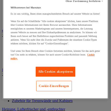
Förderschienen und -leisten
Ohne Zustimmung fortfahren >
Fördertisch mit Rollen
Willkommen bei Manutan
Kugelfördertisch
Motorbetriebener Bandbeförderer mit Rollen
Es ist uns wichtig, Ihnen einen massgeschneiderten Besuch auf unserer Website zu bieten!
Palettenbeförderer
Wenn Sie auf die Schaltfläche "Alle cookies akzeptieren" klicken, kann unsere Plattform
Zubehör für Förderanlagen
über Cookies Informationen mit Ihrem Browser austauschen. Diese Informationen
ermöglichen es unserem Marketingteam und unseren Internetpartnern, die Leistung
Garderobe
unserer Website zu messen und Ihre Einkaufspräferenzen zu analysieren. So können wir
Zur gesamten Produktgruppe
Ihnen noch besser auf Ihre Bedürfnisse zugeschnittene Produkte und passende Werbung
anbieten. Wenn Sie mehr über die Zwecke und Präferenzen der einzelnen Cookie-Typen
Bänke und Zubehör für Garderobe
erfahren möchten, klicken Sie auf "Cookie-Einstellungen".
Schränke für IT Geräte und Post
Und wenn Sie Ihren Besuch ohne Cookies fortsetzen möchten, können Sie das auch gerne
Spezielle Schränke und Ablagen
tun! Um mehr zu erfahren, können Sie auch unsere Cookie-Richtlinie lesen.
Cookie
Spinde mit 1 Tür
policy.
Spinde mit mehreren Fächern
Hallenbüros, Kabinen und Trennwände
Alle Cookies akzeptieren
Zur gesamten Produktgruppe
Hallenbüros, Kabinen
Cookie-Einstellungen
Lackierkabine
Streifenvorhang
Werkstatttrennwand
Zubehör für Trennwände und Kabinen
Heizung, Lufterfrischer und -entfeuchter