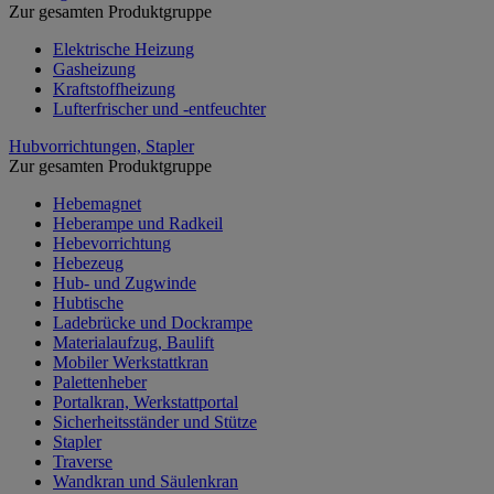
Zur gesamten Produktgruppe
Elektrische Heizung
Gasheizung
Kraftstoffheizung
Lufterfrischer und -entfeuchter
Hubvorrichtungen, Stapler
Zur gesamten Produktgruppe
Hebemagnet
Heberampe und Radkeil
Hebevorrichtung
Hebezeug
Hub- und Zugwinde
Hubtische
Ladebrücke und Dockrampe
Materialaufzug, Baulift
Mobiler Werkstattkran
Palettenheber
Portalkran, Werkstattportal
Sicherheitsständer und Stütze
Stapler
Traverse
Wandkran und Säulenkran