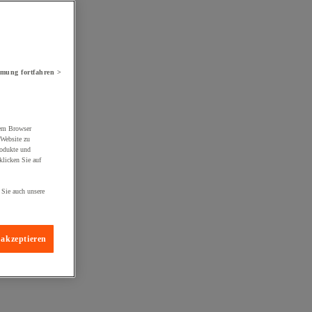
mung fortfahren >
rem Browser
 Website zu
rodukte und
licken Sie auf
 Sie auch unsere
 akzeptieren