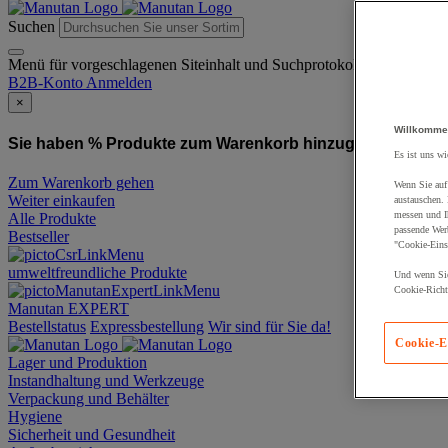
Suchen
Menü für vorgeschlagenen Siteinhalt und Suchprotokoll
B2B-Konto
Anmelden
×
Willkomme
Sie haben % Produkte zum Warenkorb hinzugefügt:
Produ
Es ist uns wi
Zum Warenkorb gehen
Wenn Sie auf 
Weiter einkaufen
austauschen.
messen und Ih
Alle Produkte
passende Wer
Bestseller
"Cookie-Eins
umweltfreundliche Produkte
Und wenn Sie
Cookie-Richtl
Manutan EXPERT
Bestellstatus
Expressbestellung
Wir sind für Sie da!
Cookie-E
Lager und Produktion
Instandhaltung und Werkzeuge
Verpackung und Behälter
Hygiene
Sicherheit und Gesundheit