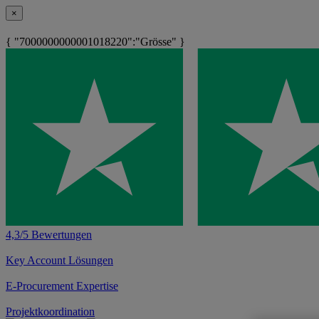
×
{ "7000000000001018220":"Grösse" }
4,3/5 Bewertungen
Key Account Lösungen
E-Procurement Expertise
Projektkoordination