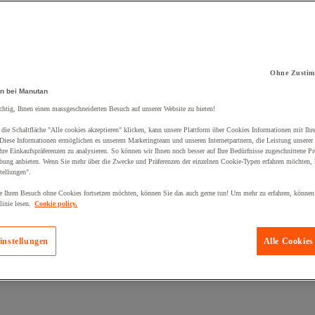
Ohne Zustim
n bei Manutan
kt zum Warenkorb hinzugefügt:
chtig, Ihnen einen massgeschneiderten Besuch auf unserer Website zu bieten!
die Schaltfläche "Alle cookies akzeptieren" klicken, kann unsere Plattform über Cookies Informationen mit Ih
 Diese Informationen ermöglichen es unserem Marketingteam und unseren Internetpartnern, die Leistung unserer
re Einkaufspräferenzen zu analysieren. So können wir Ihnen noch besser auf Ihre Bedürfnisse zugeschnittene P
bung anbieten. Wenn Sie mehr über die Zwecke und Präferenzen der einzelnen Cookie-Typen erfahren möchten, k
tellungen".
 Ihren Besuch ohne Cookies fortsetzen möchten, können Sie das auch gerne tun! Um mehr zu erfahren, können
inie lesen.
Cookie policy.
instellungen
Alle Cookies