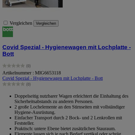
Vergleichen
Vergleichen
Covid Spezial - Hygienewagen mit Lochplatte -
Bott
(0)
0.0
Artikelnummer : MIG6653118
von
Covid Spezial - Hygienewagen mit Lochplatte - Bott
5
Sternen.
(0)
0.0
von
Doppelseitig nutzbarer Wagen erleichtert die Einhaltung des
5
Sicherheitsabstands zu anderen Personen.
Sternen.
2 große Lochelemente an den Stirnseiten mit vollständiger
Hygiene-Ausrüstung.
Einfacher Transport durch 2 Bock- und 2 Lenkrollen mit
Feststeller.
Praktisch: untere Ebene bietet zusätzlichen Stauraum.
Elemente lassen sich je nach Bedarf vertikal oder schräg