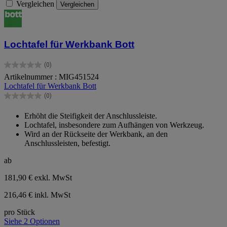
Vergleichen
Vergleichen
Lochtafel für Werkbank Bott
(0)
0.0
Artikelnummer : MIG451524
von
Lochtafel für Werkbank Bott
5
Sternen.
(0)
0.0
von
Erhöht die Steifigkeit der Anschlussleiste.
5
Lochtafel, insbesondere zum Aufhängen von Werkzeug.
Sternen.
Wird an der Rückseite der Werkbank, an den
Anschlussleisten, befestigt.
ab
181,90 €
exkl. MwSt
216,46 € inkl. MwSt
pro Stück
Siehe 2 Optionen