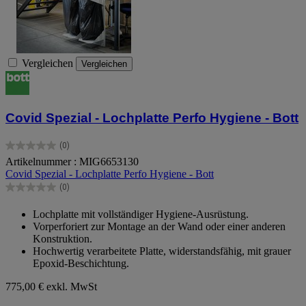
Vergleichen
Vergleichen
Covid Spezial - Lochplatte Perfo Hygiene - Bott
(0)
0.0
Artikelnummer : MIG6653130
von
Covid Spezial - Lochplatte Perfo Hygiene - Bott
5
Sternen.
(0)
0.0
von
Lochplatte mit vollständiger Hygiene-Ausrüstung.
5
Vorperforiert zur Montage an der Wand oder einer anderen
Sternen.
Konstruktion.
Hochwertig verarbeitete Platte, widerstandsfähig, mit grauer
Epoxid-Beschichtung.
775,00 €
exkl. MwSt