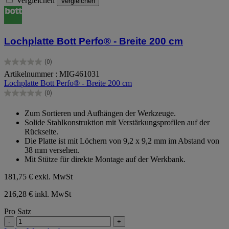
Vergleichen
Vergleichen
Lochplatte Bott Perfo® - Breite 200 cm
(0)
0.0
Artikelnummer : MIG461031
von
Lochplatte Bott Perfo® - Breite 200 cm
5
Sternen.
(0)
0.0
von
Zum Sortieren und Aufhängen der Werkzeuge.
5
Solide Stahlkonstruktion mit Verstärkungsprofilen auf der
Sternen.
Rückseite.
Die Platte ist mit Löchern von 9,2 x 9,2 mm im Abstand von
38 mm versehen.
Mit Stütze für direkte Montage auf der Werkbank.
181,75 €
exkl. MwSt
216,28 € inkl. MwSt
Pro Satz
-
+