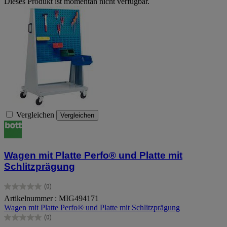
Dieses Produkt ist momentan nicht verfügbar.
Vergleichen
Vergleichen
Wagen mit Platte Perfo® und Platte mit
Schlitzprägung
(0)
0.0
Artikelnummer : MIG494171
von
Wagen mit Platte Perfo® und Platte mit Schlitzprägung
5
Sternen.
(0)
0.0