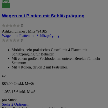
Wagen mit Platten mit Schlitzprägung
(0)
0.0
Artikelnummer : MIG494185
von
Wagen mit Platten mit Schlitzprägung
5
Sternen.
(0)
0.0
von
Mobiles, sehr praktisches Gestell mit 4 Platten mit
5
Schlitzprägung für Behälter.
Sternen.
Mit einem großen Fachboden im unteren Bereich für mehr
Stauraum.
Mit 4 Rollen, davon 2 mit Feststeller.
ab
885,00 €
exkl. MwSt
1.053,15 € inkl. MwSt
pro Stück
Siehe 2 Optionen