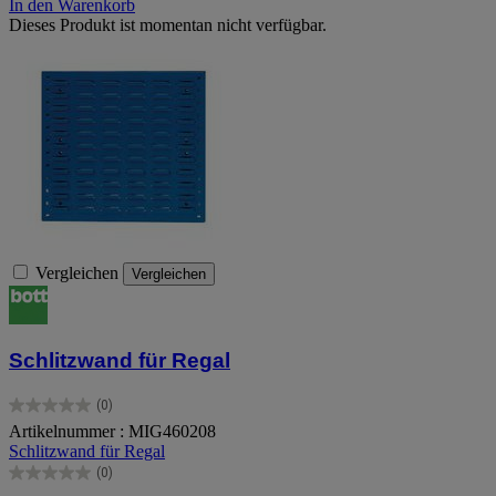
In den Warenkorb
Dieses Produkt ist momentan nicht verfügbar.
Vergleichen
Vergleichen
Schlitzwand für Regal
(0)
0.0
Artikelnummer : MIG460208
von
Schlitzwand für Regal
5
Sternen.
(0)
0.0