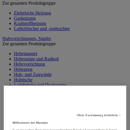
Zur gesamten Produktgruppe
Elektrische Heizung
Gasheizung
Kraftstoffheizung
Lufterfrischer und -entfeuchter
Hubvorrichtungen, Stapler
Zur gesamten Produktgruppe
Hebemagnet
Heberampe und Radkeil
Hebevorrichtung
Hebezeug
Hub- und Zugwinde
Hubtische
Ladebrücke und Dockrampe
Materialaufzug, Baulift
Mobiler Werkstattkran
Palettenheber
Portalkran, Werkstattportal
Sicherheitsständer und Stütze
Ohne Zustimmung fortfahren >
Stapler
Traverse
Willkommen bei Manutan
Wandkran und Säulenkran