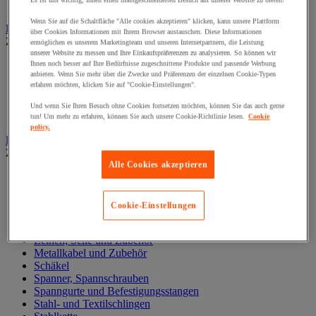
Es ist uns wichtig, Ihnen einen massgeschneiderten Besuch auf unserer Website zu bieten!
Zylinder
Wenn Sie auf die Schaltfläche "Alle cookies akzeptieren" klicken, kann unsere Plattform
Hubwagen
über Cookies Informationen mit Ihrem Browser austauschen. Diese Informationen
Zur gesamten Produktgruppe
ermöglichen es unserem Marketingteam und unseren Internetpartnern, die Leistung
unserer Website zu messen und Ihre Einkaufspräferenzen zu analysieren. So können wir
Elektrischer Gabelstapler
Ihnen noch besser auf Ihre Bedürfnisse zugeschnittene Produkte und passende Werbung
anbieten. Wenn Sie mehr über die Zwecke und Präferenzen der einzelnen Cookie-Typen
Hub-Gabelstapler
erfahren möchten, klicken Sie auf "Cookie-Einstellungen".
Hubwagen mit Waage
Manueller Hubwagen
Und wenn Sie Ihren Besuch ohne Cookies fortsetzen möchten, können Sie das auch gerne
Scherengabelhubwagen und Hochhubwagen
tun! Um mehr zu erfahren, können Sie auch unsere Cookie-Richtlinie lesen.
Cookie
policy.
Ketten und Schlingen zum Heben
Zur gesamten Produktgruppe
Alle Cookies akzeptieren
Gummispanner
Hebeösen und Hubringe
Hebezangen
Cookie-Einstellungen
Karabinerhaken, Kettenglieder, Haken
Lasthaken
Leinen, Seile und Zubehör
Metallkabel und Zubehör
Schäkel
Spanner, Spannschrauben
Spanngurte und Befestigungsstangen
Stahl- und Textilschlingen