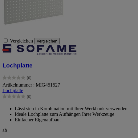
Vergleichen
Vergleichen
Lochplatte
(0)
0.0
Artikelnummer : MIG451527
von
Lochplatte
5
Sternen.
(0)
0.0
von
Lässt sich in Kombination mit Ihrer Werkbank verwenden
5
Ideale Lochplatte zum Aufhängen Ihrer Werkzeuge
Sternen.
Einfacher Eigenaufbau.
ab