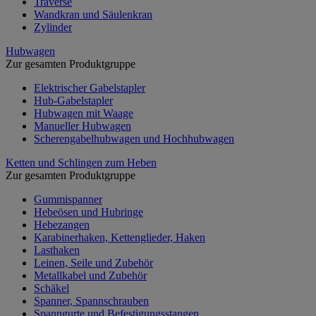
Traverse
Wandkran und Säulenkran
Zylinder
Hubwagen
Zur gesamten Produktgruppe
Elektrischer Gabelstapler
Hub-Gabelstapler
Hubwagen mit Waage
Manueller Hubwagen
Scherengabelhubwagen und Hochhubwagen
Ketten und Schlingen zum Heben
Zur gesamten Produktgruppe
Gummispanner
Hebeösen und Hubringe
Hebezangen
Karabinerhaken, Kettenglieder, Haken
Lasthaken
Leinen, Seile und Zubehör
Metallkabel und Zubehör
Schäkel
Spanner, Spannschrauben
Spanngurte und Befestigungsstangen