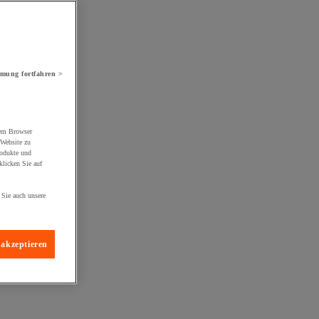
mung fortfahren >
rem Browser
 Website zu
rodukte und
licken Sie auf
 Sie auch unsere
 akzeptieren