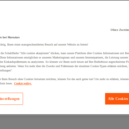
Ohne Zustim
kt zum Warenkorb hinzugefügt:
n bei Manutan
chtig, Ihnen einen massgeschneiderten Besuch auf unserer Website zu bieten!
die Schaltfläche "Alle cookies akzeptieren" klicken, kann unsere Plattform über Cookies Informationen mit Ih
 Diese Informationen ermöglichen es unserem Marketingteam und unseren Internetpartnern, die Leistung unserer
re Einkaufspräferenzen zu analysieren. So können wir Ihnen noch besser auf Ihre Bedürfnisse zugeschnittene P
bung anbieten. Wenn Sie mehr über die Zwecke und Präferenzen der einzelnen Cookie-Typen erfahren möchten, k
tellungen".
 Ihren Besuch ohne Cookies fortsetzen möchten, können Sie das auch gerne tun! Um mehr zu erfahren, können
inie lesen.
Cookie policy.
instellungen
Alle Cookies