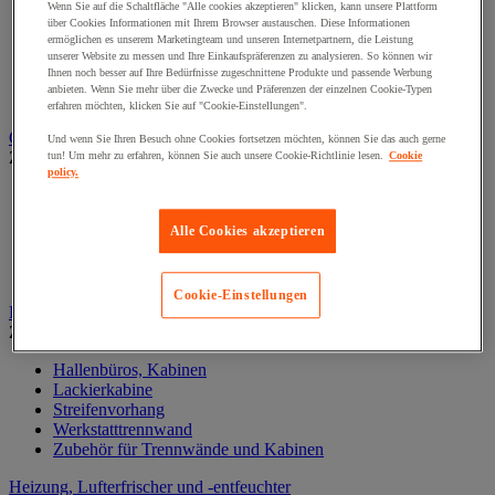
Förderschienen und -leisten
Wenn Sie auf die Schaltfläche "Alle cookies akzeptieren" klicken, kann unsere Plattform
Fördertisch mit Rollen
über Cookies Informationen mit Ihrem Browser austauschen. Diese Informationen
Kugelfördertisch
ermöglichen es unserem Marketingteam und unseren Internetpartnern, die Leistung
unserer Website zu messen und Ihre Einkaufspräferenzen zu analysieren. So können wir
Motorbetriebener Bandbeförderer mit Rollen
Ihnen noch besser auf Ihre Bedürfnisse zugeschnittene Produkte und passende Werbung
Palettenbeförderer
anbieten. Wenn Sie mehr über die Zwecke und Präferenzen der einzelnen Cookie-Typen
Zubehör für Förderanlagen
erfahren möchten, klicken Sie auf "Cookie-Einstellungen".
Garderobe
Und wenn Sie Ihren Besuch ohne Cookies fortsetzen möchten, können Sie das auch gerne
Zur gesamten Produktgruppe
tun! Um mehr zu erfahren, können Sie auch unsere Cookie-Richtlinie lesen.
Cookie
policy.
Bänke und Zubehör für Garderobe
Schränke für IT Geräte und Post
Alle Cookies akzeptieren
Spezielle Schränke und Ablagen
Spinde mit 1 Tür
Spinde mit mehreren Fächern
Cookie-Einstellungen
Hallenbüros, Kabinen und Trennwände
Zur gesamten Produktgruppe
Hallenbüros, Kabinen
Lackierkabine
Streifenvorhang
Werkstatttrennwand
Zubehör für Trennwände und Kabinen
Heizung, Lufterfrischer und -entfeuchter