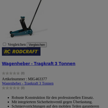
Vergleichen
Vergleichen
Wagenheber - Tragkraft 3 Tonnen
(0)
0.0
Artikelnummer : MIG463377
von
Wagenheber - Tragkraft 3 Tonnen
5
Sternen.
(0)
0.0
von
Robuste Konstruktion für den professionellen Einsatz.
5
Mit integriertem Sicherheitsventil gegen Überlastung.
Sternen.
Schmiervorrichtungen auf den mobilen Teilen garantieren