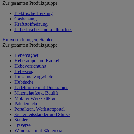
Zur gesamten Produktgruppe
Elektrische Heizung
Gasheizung
Kraftstoffheizung
Lufterfrischer und -entfeuchter
Hubvorrichtungen, Stapler
Zur gesamten Produktgruppe
Hebemagnet
Heberampe und Radkeil
Hebevorrichtung
Hebezeug
Hub- und Zugwinde
Hubtische
Ladebrücke und Dockrampe
Materialaufzug, Baulift
Mobiler Werkstattkran
Palettenheber
Portalkran, Werkstattportal
Sicherheitsständer und Stütze
Stapler
Traverse
Wandkran und Säulenkran