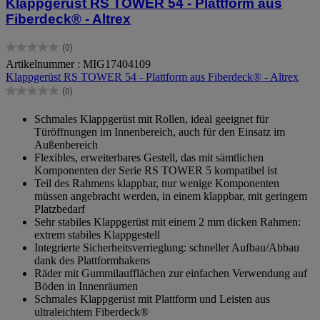
Klappgerüst RS TOWER 54 - Plattform aus
Fiberdeck® - Altrex
(0)
0.0
Artikelnummer : MIG17404109
von
Klappgerüst RS TOWER 54 - Plattform aus Fiberdeck® - Altrex
5
Sternen.
(0)
0.0
von
Schmales Klappgerüst mit Rollen, ideal geeignet für
5
Türöffnungen im Innenbereich, auch für den Einsatz im
Sternen.
Außenbereich
Flexibles, erweiterbares Gestell, das mit sämtlichen
Komponenten der Serie RS TOWER 5 kompatibel ist
Teil des Rahmens klappbar, nur wenige Komponenten
müssen angebracht werden, in einem klappbar, mit geringem
Platzbedarf
Sehr stabiles Klappgerüst mit einem 2 mm dicken Rahmen:
extrem stabiles Klappgestell
Integrierte Sicherheitsverrieglung: schneller Aufbau/Abbau
dank des Plattformhakens
Räder mit Gummilaufflächen zur einfachen Verwendung auf
Böden in Innenräumen
Schmales Klappgerüst mit Plattform und Leisten aus
ultraleichtem Fiberdeck®