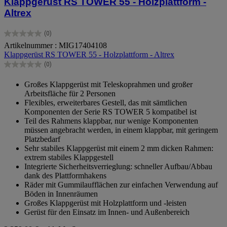
Klappgerüst RS TOWER 55 - Holzplattform -
Altrex
(0)
0.0
Artikelnummer : MIG17404108
von
Klappgerüst RS TOWER 55 - Holzplattform - Altrex
5
Sternen.
(0)
0.0
von
Großes Klappgerüst mit Teleskoprahmen und großer
5
Arbeitsfläche für 2 Personen
Sternen.
Flexibles, erweiterbares Gestell, das mit sämtlichen
Komponenten der Serie RS TOWER 5 kompatibel ist
Teil des Rahmens klappbar, nur wenige Komponenten
müssen angebracht werden, in einem klappbar, mit geringem
Platzbedarf
Sehr stabiles Klappgerüst mit einem 2 mm dicken Rahmen:
extrem stabiles Klappgestell
Integrierte Sicherheitsverrieglung: schneller Aufbau/Abbau
dank des Plattformhakens
Räder mit Gummilaufflächen zur einfachen Verwendung auf
Böden in Innenräumen
Großes Klappgerüst mit Holzplattform und -leisten
Gerüst für den Einsatz im Innen- und Außenbereich