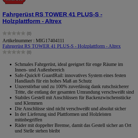
Fahrgerüst RS TOWER 41 PLUS-S -
Holzplattform - Altrex
(0)
0.0
Artikelnummer : MIG17404111
von
Fahrgerüst RS TOWER 41 PLUS-S - Holzplattform - Altrex
5
Sternen.
(0)
0.0
von
Schmales Fahrgerüst, ideal geeignet für enge Räume im
5
Innen- und Außenbereich
Sternen.
Safe-Quick® GuardRail: innovatives System eines festen
Handlaufs für ein hohes Maß an Schutz
Unzerstörbar und zu 100% zuverlässig dank rutschsicherer
Tritte, die entlang der gesamten Umrandung verschweißt sind
Stabiles Gestell mit Anschlüssen für Backenzwischenstücke
und Klemmen
Die Anschlüsse sind nicht verschweißt und absolut sicher
In der Lieferung sind Plattformen und Holzleisten
mitinbegriffen
Räder mit doppelter Bremse, damit das Gestell sicher an Ort
und Stelle stehen bleibt