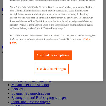
Es ist uns wichtig, Ihnen einen massgeschneiderten Besuch auf unserer Website zu bieten!
Zylinder
Wenn Sie auf die Schaltfläche "Alle cookies akzeptieren" klicken, kann unsere Plattform
Hubwagen
über Cookies Informationen mit Ihrem Browser austauschen. Diese Informationen
Zur gesamten Produktgruppe
ermöglichen es unserem Marketingteam und unseren Internetpartnern, die Leistung
unserer Website zu messen und Ihre Einkaufspräferenzen zu analysieren. So können wir
Elektrischer Gabelstapler
Ihnen noch besser auf Ihre Bedürfnisse zugeschnittene Produkte und passende Werbung
anbieten. Wenn Sie mehr über die Zwecke und Präferenzen der einzelnen Cookie-Typen
Hub-Gabelstapler
erfahren möchten, klicken Sie auf "Cookie-Einstellungen".
Hubwagen mit Waage
Manueller Hubwagen
Und wenn Sie Ihren Besuch ohne Cookies fortsetzen möchten, können Sie das auch gerne
Scherengabelhubwagen und Hochhubwagen
tun! Um mehr zu erfahren, können Sie auch unsere Cookie-Richtlinie lesen.
Cookie
policy.
Ketten und Schlingen zum Heben
Zur gesamten Produktgruppe
Alle Cookies akzeptieren
Gummispanner
Hebeösen und Hubringe
Hebezangen
Cookie-Einstellungen
Karabinerhaken, Kettenglieder, Haken
Lasthaken
Leinen, Seile und Zubehör
Metallkabel und Zubehör
Schäkel
Spanner, Spannschrauben
Spanngurte und Befestigungsstangen
Stahl- und Textilschlingen