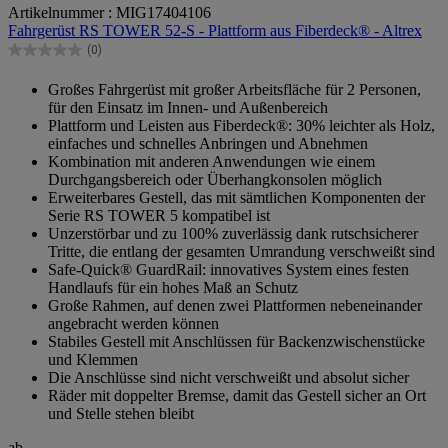
Artikelnummer : MIG17404106
von
Fahrgerüst RS TOWER 52-S - Plattform aus Fiberdeck® - Altrex
5
Sternen.
(0)
0.0
von
Großes Fahrgerüst mit großer Arbeitsfläche für 2 Personen,
5
für den Einsatz im Innen- und Außenbereich
Sternen.
Plattform und Leisten aus Fiberdeck®: 30% leichter als Holz,
einfaches und schnelles Anbringen und Abnehmen
Kombination mit anderen Anwendungen wie einem
Durchgangsbereich oder Überhangkonsolen möglich
Erweiterbares Gestell, das mit sämtlichen Komponenten der
Serie RS TOWER 5 kompatibel ist
Unzerstörbar und zu 100% zuverlässig dank rutschsicherer
Tritte, die entlang der gesamten Umrandung verschweißt sind
Safe-Quick® GuardRail: innovatives System eines festen
Handlaufs für ein hohes Maß an Schutz
Große Rahmen, auf denen zwei Plattformen nebeneinander
angebracht werden können
Stabiles Gestell mit Anschlüssen für Backenzwischenstücke
und Klemmen
Die Anschlüsse sind nicht verschweißt und absolut sicher
Räder mit doppelter Bremse, damit das Gestell sicher an Ort
und Stelle stehen bleibt
ab