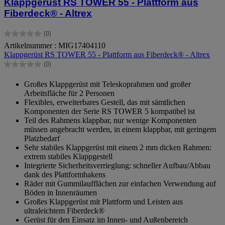
Klappgerüst RS TOWER 55 - Plattform aus
Fiberdeck® - Altrex
(0)
0.0
Artikelnummer : MIG17404110
von
Klappgerüst RS TOWER 55 - Plattform aus Fiberdeck® - Altrex
5
Sternen.
(0)
0.0
von
Großes Klappgerüst mit Teleskoprahmen und großer
5
Arbeitsfläche für 2 Personen
Sternen.
Flexibles, erweiterbares Gestell, das mit sämtlichen
Komponenten der Serie RS TOWER 5 kompatibel ist
Teil des Rahmens klappbar, nur wenige Komponenten
müssen angebracht werden, in einem klappbar, mit geringem
Platzbedarf
Sehr stabiles Klappgerüst mit einem 2 mm dicken Rahmen:
extrem stabiles Klappgestell
Integrierte Sicherheitsverrieglung: schneller Aufbau/Abbau
dank des Plattformhakens
Räder mit Gummilaufflächen zur einfachen Verwendung auf
Böden in Innenräumen
Großes Klappgerüst mit Plattform und Leisten aus
ultraleichtem Fiberdeck®
Gerüst für den Einsatz im Innen- und Außenbereich