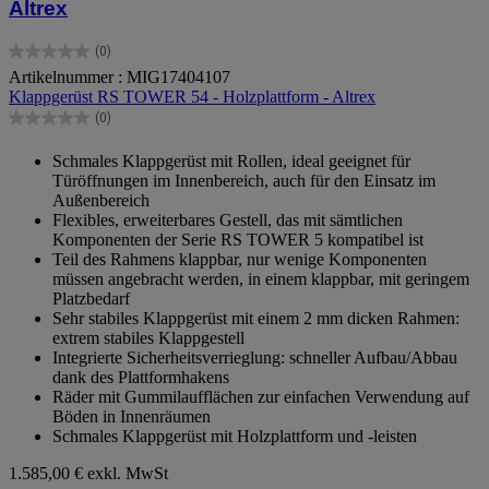
Altrex
(0)
0.0
Artikelnummer : MIG17404107
von
Klappgerüst RS TOWER 54 - Holzplattform - Altrex
5
Sternen.
(0)
0.0
von
Schmales Klappgerüst mit Rollen, ideal geeignet für
5
Türöffnungen im Innenbereich, auch für den Einsatz im
Sternen.
Außenbereich
Flexibles, erweiterbares Gestell, das mit sämtlichen
Komponenten der Serie RS TOWER 5 kompatibel ist
Teil des Rahmens klappbar, nur wenige Komponenten
müssen angebracht werden, in einem klappbar, mit geringem
Platzbedarf
Sehr stabiles Klappgerüst mit einem 2 mm dicken Rahmen:
extrem stabiles Klappgestell
Integrierte Sicherheitsverrieglung: schneller Aufbau/Abbau
dank des Plattformhakens
Räder mit Gummilaufflächen zur einfachen Verwendung auf
Böden in Innenräumen
Schmales Klappgerüst mit Holzplattform und -leisten
1.585,00 €
exkl. MwSt