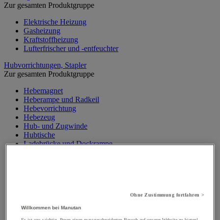
Zur gesamten Produktgruppe
Elektrische Heizung
Gasheizung
Kraftstoffheizung
Lufterfrischer und -entfeuchter
Hubvorrichtungen, Stapler
Zur gesamten Produktgruppe
Hebemagnet
Heberampe und Radkeil
Hebevorrichtung
Hebezeug
Hub- und Zugwinde
Hubtische
Ladebrücke und Dockrampe
Materialaufzug, Baulift
Mobiler Werkstattkran
Palettenheber
Portalkran, Werkstattportal
Sicherheitsständer und Stütze
Ohne Zustimmung fortfahren >
Stapler
Traverse
Willkommen bei Manutan
Wandkran und Säulenkran