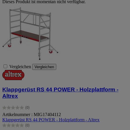
Dieses Produkt ist momentan nicht verfügbar.
Vergleichen
Vergleichen
Klappgerüst RS 44 POWER - Holzplattform -
Altrex
(0)
0.0
Artikelnummer : MIG17404112
von
Klappgerüst RS 44 POWER - Holzplattform - Altrex
5
Sternen.
(0)
0.0