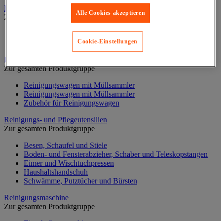
Papiertücher und Papiertuchspender
Alle Cookies akzeptieren
Zur gesamten Produktgruppe
Handtücher Rollen und Einzeltücher
Cookie-Einstellungen
Handtuchspender
Putzwagen, Reinigungswagen
Zur gesamten Produktgruppe
Reinigungswagen mit Müllsammler
Reinigungswagen mit Müllsammler
Zubehör für Reinigungswagen
Reinigungs- und Pflegeutensilien
Zur gesamten Produktgruppe
Besen, Schaufel und Stiele
Boden- und Fensterabzieher, Schaber und Teleskopstangen
Eimer und Wischtuchpressen
Haushaltshandschuh
Schwämme, Putztücher und Bürsten
Reinigungsmaschine
Zur gesamten Produktgruppe