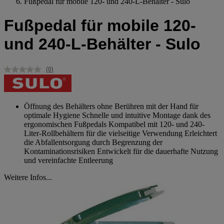
Fußpedal für mobile 120- und 240-L-Behälter - Sulo
Fußpedal für mobile 120-
und 240-L-Behälter - Sulo
(0)
Kein
Beurteilungswert.
Link
auf
derselben
Öffnung des Behälters ohne Berühren mit der Hand für
Seite.
optimale Hygiene Schnelle und intuitive Montage dank des
ergonomischen Fußpedals Kompatibel mit 120- und 240-
Liter-Rollbehältern für die vielseitige Verwendung Erleichtert
die Abfallentsorgung durch Begrenzung der
Kontaminationsrisiken Entwickelt für die dauerhafte Nutzung
und vereinfachte Entleerung
Weitere Infos...