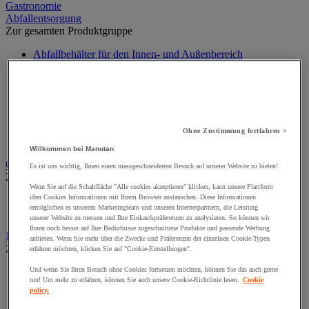
Gastronomie
Abfallentsorgung
Zur gesamten Produktgruppe
Abfallbehälter für den Innen- und Außenbereich
Abfallbehälter zur Mülltrennung für den Innenbereich
Aschenbecher
Big Bag
Container, Kippbehälter und Zubehör
Müllbeutel
Müllbeutelhalter
Ohne Zustimmung fortfahren >
Sortierbehälter und Außencontainer
Willkommen bei Manutan
Geräte und Produkte zur Insektenbekämpfung
Es ist uns wichtig, Ihnen einen massgeschneiderten Besuch auf unserer Website zu bieten!
Zur gesamten Produktgruppe
Wenn Sie auf die Schaltfläche "Alle cookies akzeptieren" klicken, kann unsere Plattform
über Cookies Informationen mit Ihrem Browser austauschen. Diese Informationen
Insektenvernichter
ermöglichen es unserem Marketingteam und unseren Internetpartnern, die Leistung
Insektizid für fliegende Insekten
unserer Website zu messen und Ihre Einkaufspräferenzen zu analysieren. So können wir
Ihnen noch besser auf Ihre Bedürfnisse zugeschnittene Produkte und passende Werbung
Industriellen Reinigung
anbieten. Wenn Sie mehr über die Zwecke und Präferenzen der einzelnen Cookie-Typen
Zur gesamten Produktgruppe
erfahren möchten, klicken Sie auf "Cookie-Einstellungen".
Und wenn Sie Ihren Besuch ohne Cookies fortsetzen möchten, können Sie das auch gerne
Abroller, Spender und Halter für Tücher
tun! Um mehr zu erfahren, können Sie auch unsere Cookie-Richtlinie lesen.
Cookie
Reinigungstücher auf Rollen
policy.
Textil- und Vliestücher