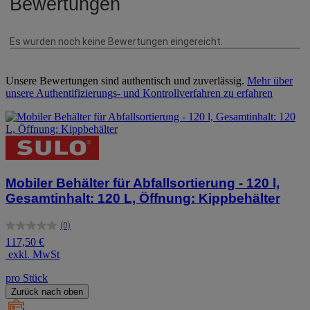
Unsere Bewertungen sind authentisch und zuverlässig.
Mehr über
unsere Authentifizierungs- und Kontrollverfahren zu erfahren
Mobiler Behälter für Abfallsortierung - 120 l,
Gesamtinhalt: 120 L, Öffnung: Kippbehälter
(0)
0.0
117,50 €
von
exkl. MwSt
5
Sternen.
pro Stück
Zurück nach oben