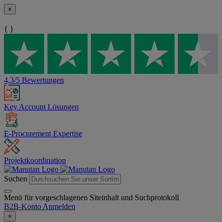
×
{ }
4,3/5 Bewertungen
Key Account Lösungen
E-Procurement Expertise
Projektkoordination
Suchen
Menü für vorgeschlagenen Siteinhalt und Suchprotokoll
B2B-Konto
Anmelden
×