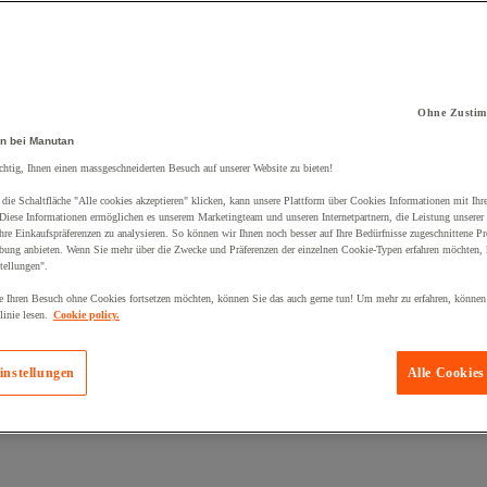
Ohne Zustim
n bei Manutan
kt zum Warenkorb hinzugefügt:
chtig, Ihnen einen massgeschneiderten Besuch auf unserer Website zu bieten!
die Schaltfläche "Alle cookies akzeptieren" klicken, kann unsere Plattform über Cookies Informationen mit Ih
 Diese Informationen ermöglichen es unserem Marketingteam und unseren Internetpartnern, die Leistung unserer
re Einkaufspräferenzen zu analysieren. So können wir Ihnen noch besser auf Ihre Bedürfnisse zugeschnittene P
bung anbieten. Wenn Sie mehr über die Zwecke und Präferenzen der einzelnen Cookie-Typen erfahren möchten, k
tellungen".
 Ihren Besuch ohne Cookies fortsetzen möchten, können Sie das auch gerne tun! Um mehr zu erfahren, können
inie lesen.
Cookie policy.
instellungen
Alle Cookies