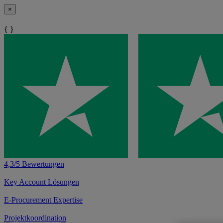
×
{ }
4,3/5 Bewertungen
Key Account Lösungen
E-Procurement Expertise
Projektkoordination