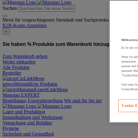
Suchen
Menü für vorgeschlagenen Siteinhalt und Suchprotokoll
B2B-Konto
Anmelden
×
Willkomme
Sie haben % Produkte zum Warenkorb hinzugefügt:
Produ
Es ist uns wi
Zum Warenkorb gehen
Wenn Sie auf 
Weiter einkaufen
austauschen.
messen und Ih
Alle Produkte
passende Wer
Bestseller
"Cookie-Eins
umweltfreundliche Produkte
Und wenn Sie
Cookie-Richtl
Manutan EXPERT
Bestellstatus
Expressbestellung
Wir sind für Sie da!
Cookie-E
Lager und Produktion
Instandhaltung und Werkzeuge
Verpackung und Behälter
Hygiene
Sicherheit und Gesundheit