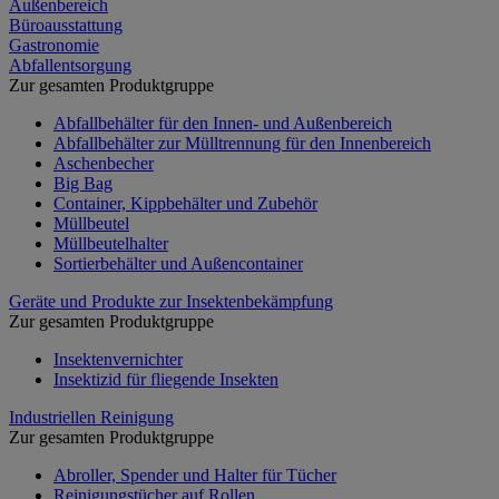
Außenbereich
Büroausstattung
Gastronomie
Abfallentsorgung
Zur gesamten Produktgruppe
Abfallbehälter für den Innen- und Außenbereich
Abfallbehälter zur Mülltrennung für den Innenbereich
Aschenbecher
Big Bag
Container, Kippbehälter und Zubehör
Müllbeutel
Müllbeutelhalter
Sortierbehälter und Außencontainer
Geräte und Produkte zur Insektenbekämpfung
Zur gesamten Produktgruppe
Insektenvernichter
Insektizid für fliegende Insekten
Industriellen Reinigung
Zur gesamten Produktgruppe
Abroller, Spender und Halter für Tücher
Reinigungstücher auf Rollen