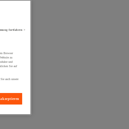
mung fortfahren >
rem Browser
 Website zu
rodukte und
licken Sie auf
 Sie auch unsere
 akzeptieren