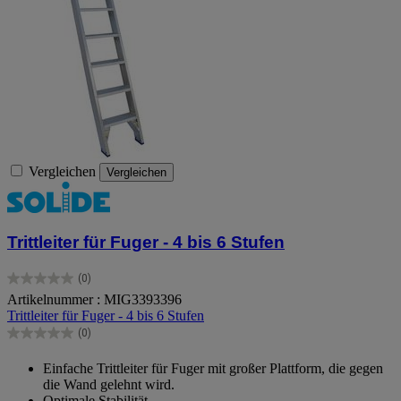
Vergleichen
Vergleichen
Trittleiter für Fuger - 4 bis 6 Stufen
(0)
0.0
Artikelnummer : MIG3393396
von
Trittleiter für Fuger - 4 bis 6 Stufen
5
Sternen.
(0)
0.0
von
Einfache Trittleiter für Fuger mit großer Plattform, die gegen
5
die Wand gelehnt wird.
Sternen.
Optimale Stabilität.