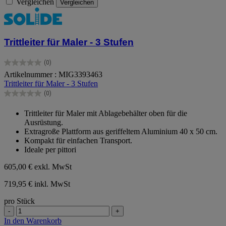
Vergleichen
Vergleichen
Trittleiter für Maler - 3 Stufen
(0)
0.0
Artikelnummer : MIG3393463
von
Trittleiter für Maler - 3 Stufen
5
Sternen.
(0)
0.0
von
Trittleiter für Maler mit Ablagebehälter oben für die
5
Ausrüstung.
Sternen.
Extragroße Plattform aus geriffeltem Aluminium 40 x 50 cm.
Kompakt für einfachen Transport.
Ideale per pittori
605,00 €
exkl. MwSt
719,95 € inkl. MwSt
pro Stück
-
+
In den Warenkorb