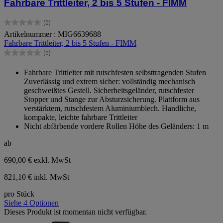
Fahrbare Trittleiter, 2 bis 5 Stufen - FIMM
(0)
0.0
Artikelnummer : MIG6639688
von
Fahrbare Trittleiter, 2 bis 5 Stufen - FIMM
5
Sternen.
(0)
0.0
von
Fahrbare Trittleiter mit rutschfesten selbsttragenden Stufen
5
Zuverlässig und extrem sicher: vollständig mechanisch
Sternen.
geschweißtes Gestell. Sicherheitsgeländer, rutschfester
Stopper und Stange zur Absturzsicherung. Plattform aus
verstärktem, rutschfestem Aluminiumblech. Handliche,
kompakte, leichte fahrbare Trittleiter
Nicht abfärbende vordere Rollen Höhe des Geländers: 1 m
ab
690,00 €
exkl. MwSt
821,10 € inkl. MwSt
pro Stück
Siehe 4 Optionen
Dieses Produkt ist momentan nicht verfügbar.