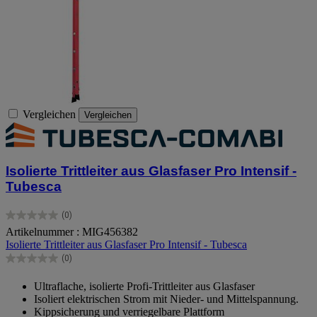
Vergleichen
Vergleichen
Isolierte Trittleiter aus Glasfaser Pro Intensif -
Tubesca
(0)
0.0
Artikelnummer : MIG456382
von
Isolierte Trittleiter aus Glasfaser Pro Intensif - Tubesca
5
Sternen.
(0)
0.0
von
Ultraflache, isolierte Profi-Trittleiter aus Glasfaser
5
Isoliert elektrischen Strom mit Nieder- und Mittelspannung.
Sternen.
Kippsicherung und verriegelbare Plattform