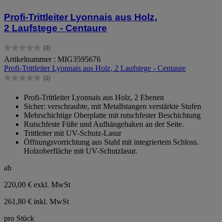
Profi-Trittleiter Lyonnais aus Holz,
2 Laufstege - Centaure
(0)
0.0
Artikelnummer : MIG3595676
von
Profi-Trittleiter Lyonnais aus Holz, 2 Laufstege - Centaure
5
Sternen.
(0)
0.0
von
Profi-Trittleiter Lyonnais aus Holz, 2 Ebenen
5
Sicher: verschraubte, mit Metallstangen verstärkte Stufen
Sternen.
Mehrschichtige Oberplatte mit rutschfester Beschichtung
Rutschfeste Füße und Aufhängehaken an der Seite.
Trittleiter mit UV-Schutz-Lasur
Öffnungsvorrichtung aus Stahl mit integriertem Schloss.
Holzoberfläche mit UV-Schutzlasur.
ab
220,00 €
exkl. MwSt
261,80 € inkl. MwSt
pro Stück