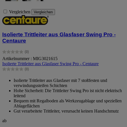
Vergleichen
Vergleichen
Isolierte Trittleiter aus Glasfaser Swing Pro -
Centaure
(0)
0.0
Artikelnummer : MIG3021615
von
Isolierte Trittleiter aus Glasfaser Swing Pro - Centaure
5
Sternen.
(0)
0.0
von
Isolierte Trittleiter aus Glasfaser mit 7 stoßfesten und
5
verwindungssteifen Schichten
Sternen.
Hohe Sicherheit: Die Trittleiter Swing Pro ist nicht elektrisch
leitend
Bequem mit Regalboden als Werkzeugablage und speziellen
Ablageflächen
Gut verarbeitete Trittleiter, verursacht keinen Handschmutz
ab