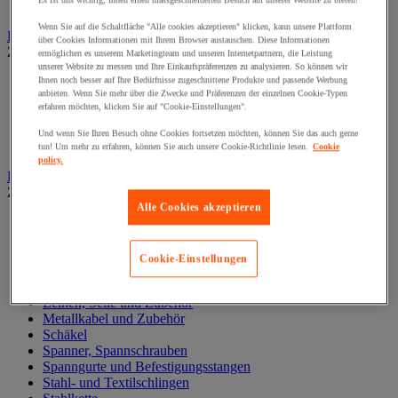
Es ist uns wichtig, Ihnen einen massgeschneiderten Besuch auf unserer Website zu bieten!
Zylinder
Wenn Sie auf die Schaltfläche "Alle cookies akzeptieren" klicken, kann unsere Plattform
Hubwagen
über Cookies Informationen mit Ihrem Browser austauschen. Diese Informationen
Zur gesamten Produktgruppe
ermöglichen es unserem Marketingteam und unseren Internetpartnern, die Leistung
unserer Website zu messen und Ihre Einkaufspräferenzen zu analysieren. So können wir
Elektrischer Gabelstapler
Ihnen noch besser auf Ihre Bedürfnisse zugeschnittene Produkte und passende Werbung
anbieten. Wenn Sie mehr über die Zwecke und Präferenzen der einzelnen Cookie-Typen
Hub-Gabelstapler
erfahren möchten, klicken Sie auf "Cookie-Einstellungen".
Hubwagen mit Waage
Manueller Hubwagen
Und wenn Sie Ihren Besuch ohne Cookies fortsetzen möchten, können Sie das auch gerne
Scherengabelhubwagen und Hochhubwagen
tun! Um mehr zu erfahren, können Sie auch unsere Cookie-Richtlinie lesen.
Cookie
policy.
Ketten und Schlingen zum Heben
Zur gesamten Produktgruppe
Alle Cookies akzeptieren
Gummispanner
Hebeösen und Hubringe
Hebezangen
Cookie-Einstellungen
Karabinerhaken, Kettenglieder, Haken
Lasthaken
Leinen, Seile und Zubehör
Metallkabel und Zubehör
Schäkel
Spanner, Spannschrauben
Spanngurte und Befestigungsstangen
Stahl- und Textilschlingen