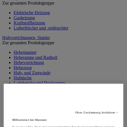
Zur gesamten Produktgruppe
Elektrische Heizung
Gasheizung
Kraftstoffheizung
Lufterfrischer und -entfeuchter
Hubvorrichtungen, Stapler
Zur gesamten Produktgruppe
Hebemagnet
Heberampe und Radkeil
Hebevorrichtung
Hebezeug
Hub- und Zugwinde
Hubtische
Ladebrücke und Dockrampe
Materialaufzug, Baulift
Mobiler Werkstattkran
Palettenheber
Portalkran, Werkstattportal
Sicherheitsständer und Stütze
Ohne Zustimmung fortfahren >
Stapler
Traverse
Willkommen bei Manutan
Wandkran und Säulenkran