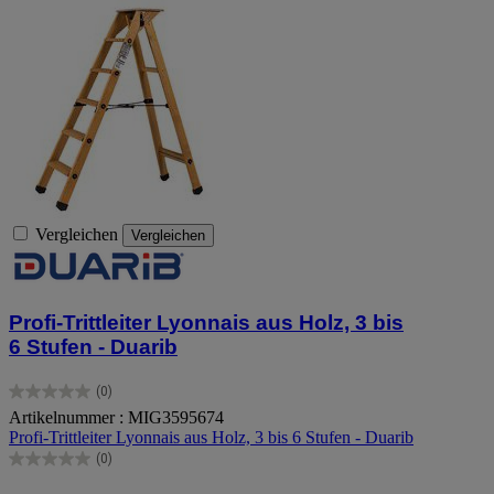
Vergleichen
Vergleichen
Profi-Trittleiter Lyonnais aus Holz, 3 bis
6 Stufen - Duarib
(0)
0.0
Artikelnummer : MIG3595674
von
Profi-Trittleiter Lyonnais aus Holz, 3 bis 6 Stufen - Duarib
5
Sternen.
(0)
0.0
von