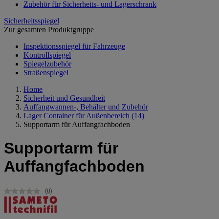
Zubehör für Sicherheits- und Lagerschrank
Sicherheitsspiegel
Zur gesamten Produktgruppe
Inspektionsspiegel für Fahrzeuge
Kontrollspiegel
Spiegelzubehör
Straßenspiegel
Home
Sicherheit und Gesundheit
Auffangwannen-, Behälter und Zubehör
Lager Container für Außenbereich
(14)
Supportarm für Auffangfachboden
Supportarm für
Auffangfachboden
(0)
Kein
Beurteilungswert.
Link
auf