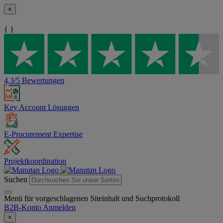
×
{ }
4,3/5 Bewertungen
Key Account Lösungen
E-Procurement Expertise
Projektkoordination
Suchen
Menü für vorgeschlagenen Siteinhalt und Suchprotokoll
B2B-Konto
Anmelden
×