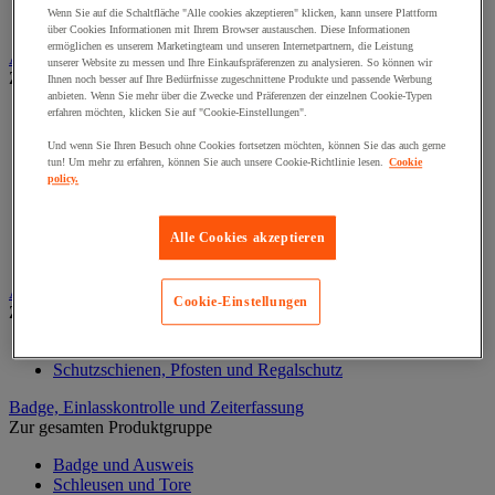
Gegensprechanlage und Videotelefon
Wenn Sie auf die Schaltfläche "Alle cookies akzeptieren" klicken, kann unsere Plattform
Videoüberwachung
über Cookies Informationen mit Ihrem Browser austauschen. Diese Informationen
ermöglichen es unserem Marketingteam und unseren Internetpartnern, die Leistung
Auffangwannen-, Behälter und Zubehör
unserer Website zu messen und Ihre Einkaufspräferenzen zu analysieren. So können wir
Zur gesamten Produktgruppe
Ihnen noch besser auf Ihre Bedürfnisse zugeschnittene Produkte und passende Werbung
anbieten. Wenn Sie mehr über die Zwecke und Präferenzen der einzelnen Cookie-Typen
Abfüllständer für Fässer
erfahren möchten, klicken Sie auf "Cookie-Einstellungen".
Auffangwanne
Und wenn Sie Ihren Besuch ohne Cookies fortsetzen möchten, können Sie das auch gerne
Labortablett
tun! Um mehr zu erfahren, können Sie auch unsere Cookie-Richtlinie lesen.
Cookie
Lager Container für Außenbereich
policy.
Lagerbox und Depot
Lagerkabine für Gasflaschen
Mobile Auffangwannen
Alle Cookies akzeptieren
Sicherheitsboden
Aufprallschutz
Cookie-Einstellungen
Zur gesamten Produktgruppe
Eckleisten und Profile
Schutzschienen, Pfosten und Regalschutz
Badge, Einlasskontrolle und Zeiterfassung
Zur gesamten Produktgruppe
Badge und Ausweis
Schleusen und Tore